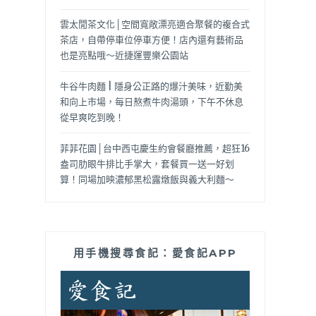
雲太閒茶文化│空間寬敞漂亮適合聚餐的複合式
茶店，自帶停車位停車方便！店內還有藝術品
也是亮點哦～近捷運豐樂公園站
牛谷牛肉麵 | 隱身公正路的爆汁美味，近勤美
和向上市場，每日熬煮牛肉湯頭，下午不休息
從早爽吃到晚！
菲菲花園│台中西屯慶生約會餐廳推薦，超狂16
盎司肋眼牛排比手掌大，套餐買一送一好划
算！同場加映濃郁黑松露燉飯與義大利麵～
用手機搜尋食記：愛食記APP