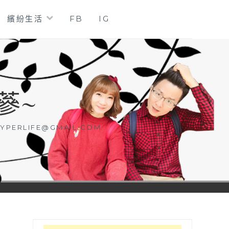
繽紛生活
FB
IG
蔘~
YPERLIFE@GMAIL.COM