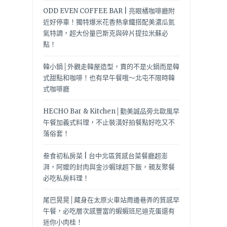
ODD EVEN COFFEE BAR | 亮眼橘咖啡廳附
近好停車！獨特爆米花香熱拿鐵搭配美濃瓜氮
氣特調，超大份量巴斯克與碎片提拉米蘇必
點！
韓小鍋│外觀走韓屋造型，賣的不是火鍋而是韓
式甜點和咖啡！也有早午餐哦～北屯不限時韓
式咖啡廳
HECHO Bar & Kitchen│勤美誠品旁北歐風早
午餐加義式料理，不止裝潢好拍餐點好吃又不
落俗套！
叁食初私房菜 | 台中北區質感台菜餐廳超澎
湃，阿嬤的封肉與金沙蝦球超下飯，親友聚餐
必吃私房料理！
尾巴晃晃│藏身在太原火車站周邊巷弄的質感早
午餐，必吃層次感豐富的蝦蝦班尼迪克蛋還有
迷你小肉桂！