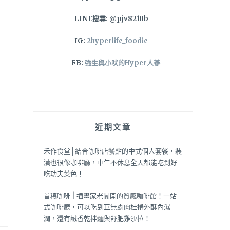
LINE搜尋: @pjv8210b
IG:
2hyperlife_foodie
FB:
強生與小吠的Hyper人蔘
近期文章
禾作食堂│結合咖啡店餐點的中式個人套餐，裝
潢也很像咖啡廳，中午不休息全天都能吃到好
吃功夫菜色！
首稿咖啡 | 插畫家老闆開的質感咖啡館！一站
式咖啡廳，可以吃到巨無霸肉桂捲外酥內濕
潤，還有鹹香乾拌麵與舒肥雞沙拉！