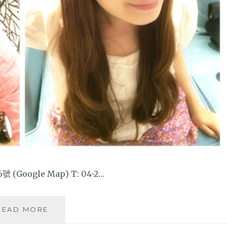
oogle Map) T: 04-2…
「台
READ MORE
中