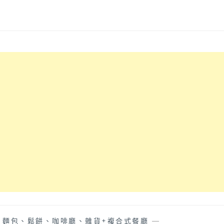
、麵包、鬆餅、咖啡廳、雜貨+複合式餐廳
—