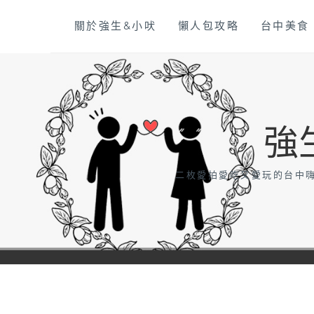
Skip
關於強生&小吠
懶人包攻略
台中美食
to
content
強
二枚愛拍愛吃又愛玩的台中嗨