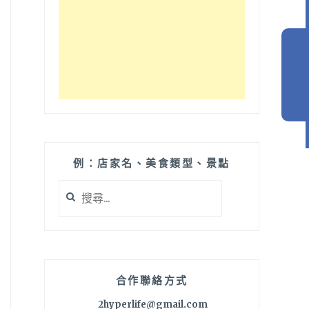
例：店家名、美食類型、景點
搜
尋
關
鍵
字:
合作聯絡方式
2hyperlife@gmail.com