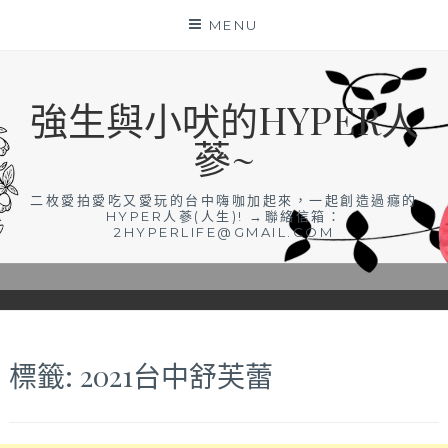
Skip
MENU
to
content
強生與小吠的HYPER人
蔘~
二枚愛拍愛吃又愛玩的台中嗨咖加起來，一起創造過癮的
HYPER人蔘(人生)! →聯絡信箱：
2HYPERLIFE@GMAIL.COM
標籤:
2021台中舒芙蕾