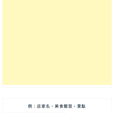
厚
鬆
餅
舒
芙
蕾
懶
人
包！
2022
想
吃
綿
密
又
鬆
軟
的
舒
例：店家名、美食類型、景點
芙