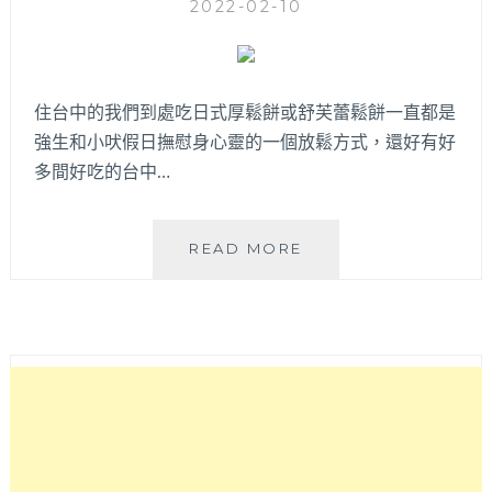
2022-02-10
住台中的我們到處吃日式厚鬆餅或舒芙蕾鬆餅一直都是
強生和小吠假日撫慰身心靈的一個放鬆方式，還好有好
多間好吃的台中…
直
READ MORE
接
遞
上
超
過
20
間
的
台
中