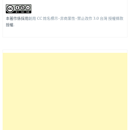
本著作係採用
創用 CC 姓名標示-非商業性-禁止改作 3.0 台灣 授權條款
授權.