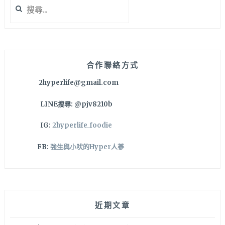
搜
蕾
尋
厚
關
鬆
鍵
餅
字:
看
這
合作聯絡方式
篇
2hyperlife@gmail.com
台
中
LINE搜尋: @pjv8210b
鬆
餅
IG:
2hyperlife_foodie
懶
人
FB:
強生與小吠的Hyper人蔘
包
就
對
啦
～
近期文章