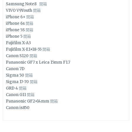
Samsung Note8
開箱
VIVO V9Youth
開箱
iPhone 6+
開箱
iPhone 6s
開箱
iPhone 5S
開箱
iPhone 5
開箱
Fujifilm X-A3
Fujifilm X-E1+18-55
開箱
Canon S120
開箱
Panasonic GF7 x Leica 15mm F1.7
Canon 7D
Sigma 50
開箱
Sigma 17-70
開箱
GRD 4
開箱
Canon G11
開箱
Panasonic GF2+14mm
開箱
Canon is850