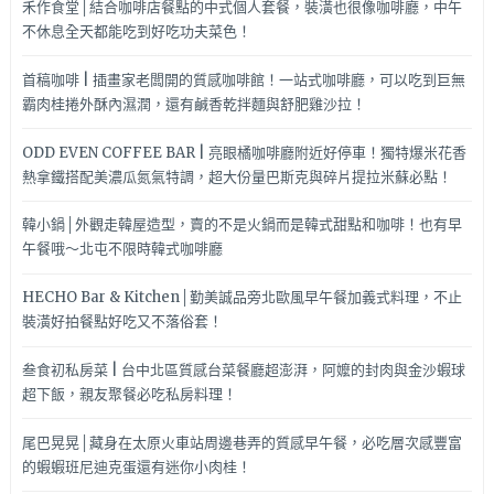
禾作食堂│結合咖啡店餐點的中式個人套餐，裝潢也很像咖啡廳，中午
不休息全天都能吃到好吃功夫菜色！
首稿咖啡 | 插畫家老闆開的質感咖啡館！一站式咖啡廳，可以吃到巨無
霸肉桂捲外酥內濕潤，還有鹹香乾拌麵與舒肥雞沙拉！
ODD EVEN COFFEE BAR | 亮眼橘咖啡廳附近好停車！獨特爆米花香
熱拿鐵搭配美濃瓜氮氣特調，超大份量巴斯克與碎片提拉米蘇必點！
韓小鍋│外觀走韓屋造型，賣的不是火鍋而是韓式甜點和咖啡！也有早
午餐哦～北屯不限時韓式咖啡廳
HECHO Bar & Kitchen│勤美誠品旁北歐風早午餐加義式料理，不止
裝潢好拍餐點好吃又不落俗套！
叁食初私房菜 | 台中北區質感台菜餐廳超澎湃，阿嬤的封肉與金沙蝦球
超下飯，親友聚餐必吃私房料理！
尾巴晃晃│藏身在太原火車站周邊巷弄的質感早午餐，必吃層次感豐富
的蝦蝦班尼迪克蛋還有迷你小肉桂！