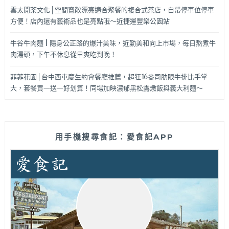
雲太閒茶文化│空間寬敞漂亮適合聚餐的複合式茶店，自帶停車位停車
方便！店內還有藝術品也是亮點哦～近捷運豐樂公園站
牛谷牛肉麵 | 隱身公正路的爆汁美味，近勤美和向上市場，每日熬煮牛
肉湯頭，下午不休息從早爽吃到晚！
菲菲花園│台中西屯慶生約會餐廳推薦，超狂16盎司肋眼牛排比手掌
大，套餐買一送一好划算！同場加映濃郁黑松露燉飯與義大利麵～
用手機搜尋食記：愛食記APP