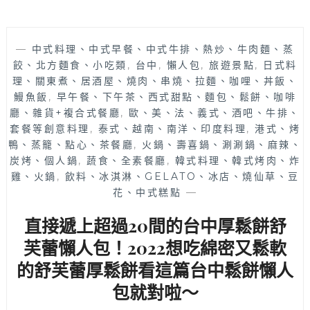
—
中式料理、中式早餐、中式牛排、熱炒、牛肉麵、蒸
餃、北方麵食、小吃類
,
台中
,
懶人包
,
旅遊景點
,
日式料
理、關東煮、居酒屋、燒肉、串燒、拉麵、咖哩、丼飯、
鰻魚飯
,
早午餐、下午茶、西式甜點、麵包、鬆餅、咖啡
廳、雜貨+複合式餐廳
,
歐、美、法、義式、酒吧、牛排、
套餐等創意料理
,
泰式、越南、南洋、印度料理
,
港式、烤
鴨、蒸籠、點心、茶餐廳
,
火鍋、壽喜鍋、涮涮鍋、麻辣、
炭烤、個人鍋
,
蔬食、全素餐廳
,
韓式料理、韓式烤肉、炸
雞、火鍋
,
飲料、冰淇淋、GELATO、冰店、燒仙草、豆
花、中式糕點
—
直接遞上超過20間的台中厚鬆餅舒
芙蕾懶人包！2022想吃綿密又鬆軟
的舒芙蕾厚鬆餅看這篇台中鬆餅懶人
包就對啦～