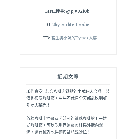
LINE搜尋: @pjv8210b
IG:
2hyperlife_foodie
FB:
強生與小吠的Hyper人蔘
近期文章
禾作食堂│結合咖啡店餐點的中式個人套餐，裝
潢也很像咖啡廳，中午不休息全天都能吃到好
吃功夫菜色！
首稿咖啡 | 插畫家老闆開的質感咖啡館！一站
式咖啡廳，可以吃到巨無霸肉桂捲外酥內濕
潤，還有鹹香乾拌麵與舒肥雞沙拉！