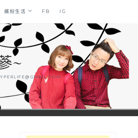
繽紛生活
FB
IG
蔘~
YPERLIFE@GMAIL.COM