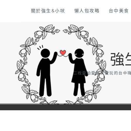
Skip
關於強生&小吠
懶人包攻略
台中美食
to
content
強
二枚愛拍愛吃又愛玩的台中嗨