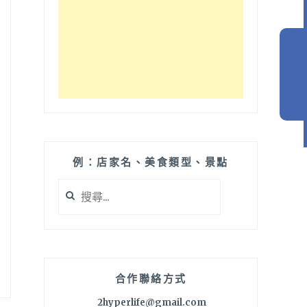
例：店家名、美食類型、景點
搜
尋
關
鍵
字:
合作聯絡方式
2hyperlife@gmail.com