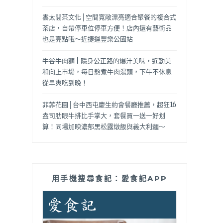
雲太閒茶文化│空間寬敞漂亮適合聚餐的複合式
茶店，自帶停車位停車方便！店內還有藝術品
也是亮點哦～近捷運豐樂公園站
牛谷牛肉麵 | 隱身公正路的爆汁美味，近勤美
和向上市場，每日熬煮牛肉湯頭，下午不休息
從早爽吃到晚！
菲菲花園│台中西屯慶生約會餐廳推薦，超狂16
盎司肋眼牛排比手掌大，套餐買一送一好划
算！同場加映濃郁黑松露燉飯與義大利麵～
用手機搜尋食記：愛食記APP