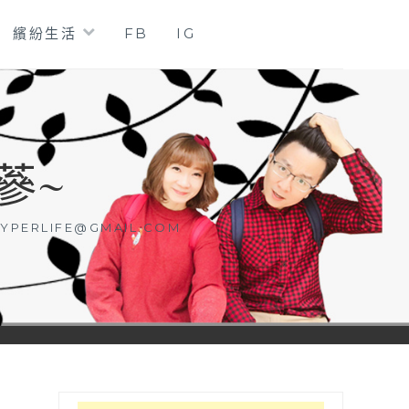
繽紛生活
FB
IG
蔘~
YPERLIFE@GMAIL.COM