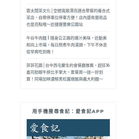
雲太閒茶文化│空間寬敞漂亮適合聚餐的複合式
茶店，自帶停車位停車方便！店內還有藝術品
也是亮點哦～近捷運豐樂公園站
牛谷牛肉麵 | 隱身公正路的爆汁美味，近勤美
和向上市場，每日熬煮牛肉湯頭，下午不休息
從早爽吃到晚！
菲菲花園│台中西屯慶生約會餐廳推薦，超狂16
盎司肋眼牛排比手掌大，套餐買一送一好划
算！同場加映濃郁黑松露燉飯與義大利麵～
用手機搜尋食記：愛食記APP