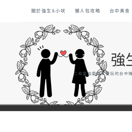
Skip
關於強生&小吠
懶人包攻略
台中美食
to
content
強
二枚愛拍愛吃又愛玩的台中嗨