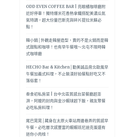
ODD EVEN COFFEE BAR | 亮眼橘咖啡廳附
近好停車！獨特爆米花香熱拿鐵搭配美濃瓜氮
氣特調，超大份量巴斯克與碎片提拉米蘇必
點！
韓小鍋│外觀走韓屋造型，賣的不是火鍋而是韓
式甜點和咖啡！也有早午餐哦～北屯不限時韓
式咖啡廳
HECHO Bar & Kitchen│勤美誠品旁北歐風早
午餐加義式料理，不止裝潢好拍餐點好吃又不
落俗套！
叁食初私房菜 | 台中北區質感台菜餐廳超澎
湃，阿嬤的封肉與金沙蝦球超下飯，親友聚餐
必吃私房料理！
尾巴晃晃│藏身在太原火車站周邊巷弄的質感早
午餐，必吃層次感豐富的蝦蝦班尼迪克蛋還有
迷你小肉桂！