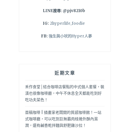
LINE搜尋: @pjv8210b
IG:
2hyperlife_foodie
FB:
強生與小吠的Hyper人蔘
近期文章
禾作食堂│結合咖啡店餐點的中式個人套餐，裝
潢也很像咖啡廳，中午不休息全天都能吃到好
吃功夫菜色！
首稿咖啡 | 插畫家老闆開的質感咖啡館！一站
式咖啡廳，可以吃到巨無霸肉桂捲外酥內濕
潤，還有鹹香乾拌麵與舒肥雞沙拉！