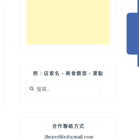
例：店家名、美食類型、景點
搜
尋
關
鍵
字:
合作聯絡方式
2hyperlife@gmail.com