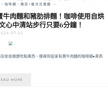
、咖啡廳、雜貨+複合式餐廳
—
賣牛肉麵和豬肋排麵！咖啡使用自烘
文心中清站步行只要6分鐘！
2024-07-22
店坐坐順便吃點東西，搜尋到這家有賣牛肉麵的咖啡館▸青燕
青
READ MORE
燕
焙
煎
所
│