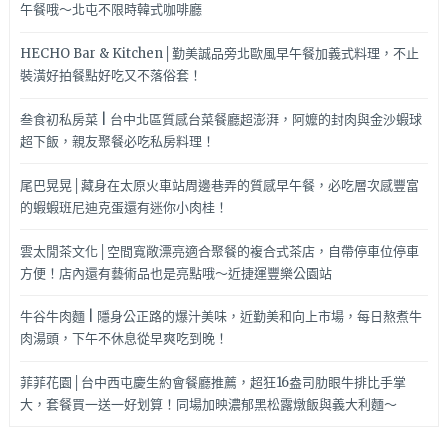
午餐哦～北屯不限時韓式咖啡廳
HECHO Bar & Kitchen│勤美誠品旁北歐風早午餐加義式料理，不止
裝潢好拍餐點好吃又不落俗套！
叁食初私房菜 | 台中北區質感台菜餐廳超澎湃，阿嬤的封肉與金沙蝦球
超下飯，親友聚餐必吃私房料理！
尾巴晃晃│藏身在太原火車站周邊巷弄的質感早午餐，必吃層次感豐富
的蝦蝦班尼迪克蛋還有迷你小肉桂！
雲太閒茶文化│空間寬敞漂亮適合聚餐的複合式茶店，自帶停車位停車
方便！店內還有藝術品也是亮點哦～近捷運豐樂公園站
牛谷牛肉麵 | 隱身公正路的爆汁美味，近勤美和向上市場，每日熬煮牛
肉湯頭，下午不休息從早爽吃到晚！
菲菲花園│台中西屯慶生約會餐廳推薦，超狂16盎司肋眼牛排比手掌
大，套餐買一送一好划算！同場加映濃郁黑松露燉飯與義大利麵～