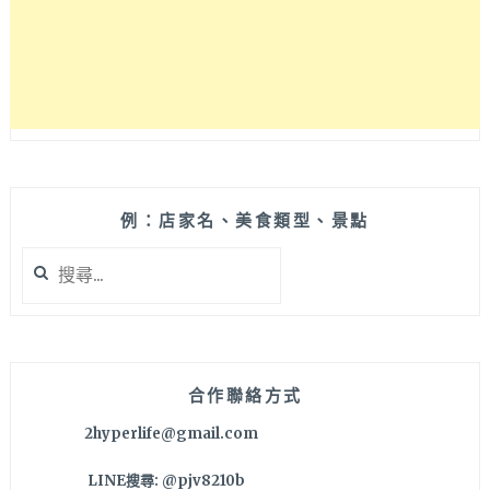
裡
噴
發
好
正
點，
爆
漿
起
司
例：店家名、美食類型、景點
玉
搜
米
尋
盒
關
子
鍵
一
字:
掀
開
合作聯絡方式
根
2hyperlife@gmail.com
本
是
LINE搜尋: @pjv8210b
起