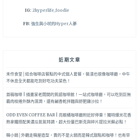
司
IG:
2hyperlife_foodie
瀑
布
FB:
強生與小吠的Hyper人蔘
~
近期文章
禾作食堂│結合咖啡店餐點的中式個人套餐，裝潢也很像咖啡廳，中午
不休息全天都能吃到好吃功夫菜色！
首稿咖啡 | 插畫家老闆開的質感咖啡館！一站式咖啡廳，可以吃到巨無
霸肉桂捲外酥內濕潤，還有鹹香乾拌麵與舒肥雞沙拉！
ODD EVEN COFFEE BAR | 亮眼橘咖啡廳附近好停車！獨特爆米花香
熱拿鐵搭配美濃瓜氮氣特調，超大份量巴斯克與碎片提拉米蘇必點！
韓小鍋│外觀走韓屋造型，賣的不是火鍋而是韓式甜點和咖啡！也有早