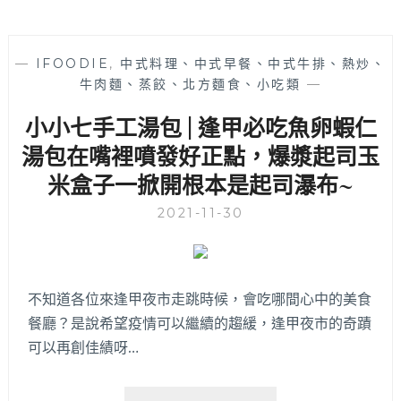
—
IFOODIE
,
中式料理、中式早餐、中式牛排、熱炒、
牛肉麵、蒸餃、北方麵食、小吃類
—
小小七手工湯包 | 逢甲必吃魚卵蝦仁
湯包在嘴裡噴發好正點，爆漿起司玉
米盒子一掀開根本是起司瀑布~
2021-11-30
不知道各位來逢甲夜市走跳時候，會吃哪間心中的美食
餐廳？是說希望疫情可以繼續的趨緩，逢甲夜市的奇蹟
可以再創佳績呀…