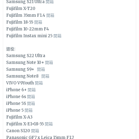
Samsung S21 Ultra
開箱
Fujifilm X-T20
Fujifilm 35mm F1.4
開箱
Fujifilm 18-55
開箱
Fujifilm 10-22mm F4
Fujifilm Instax mini 25
開箱
退役:
Samsung S22 Ultra
Samsung Note 10+
開箱
Samsung S9+
開箱
Samsung Note8
開箱
VIVO V9Youth
開箱
iPhone 6+
開箱
iPhone 6s
開箱
iPhone 5S
開箱
iPhone 5
開箱
Fujifilm X-A3
Fujifilm X-E1+18-55
開箱
Canon S120
開箱
Panasonic GF7 x Leica 15mm F1.7