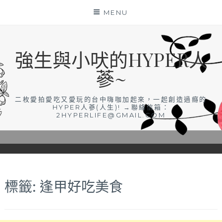
Skip
MENU
to
content
強生與小吠的HYPER人
蔘~
二枚愛拍愛吃又愛玩的台中嗨咖加起來，一起創造過癮的
HYPER人蔘(人生)! →聯絡信箱：
2HYPERLIFE@GMAIL.COM
標籤:
逢甲好吃美食