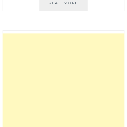
小
READ MORE
小
七
手
工
湯
包
|
逢
甲
必
吃
魚
卵
蝦
仁
湯
包
在
嘴