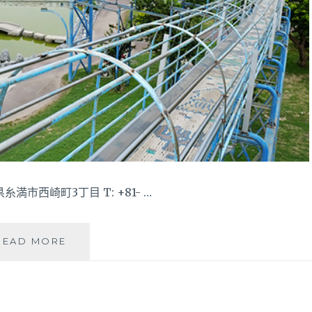
縄県糸満市西崎町3丁目 T: +81- …
【沖
READ MORE
繩
自
駕
旅