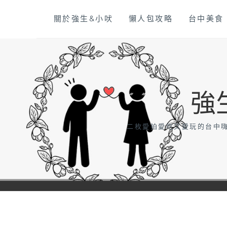
Skip
關於強生&小吠
懶人包攻略
台中美食
to
content
強
二枚愛拍愛吃又愛玩的台中嗨