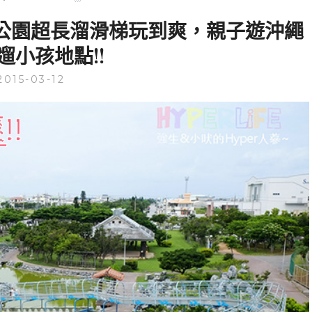
公園超長溜滑梯玩到爽，親子遊沖繩
遛小孩地點!!
2015-03-12