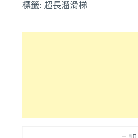
標籤:
超長溜滑梯
—
░日