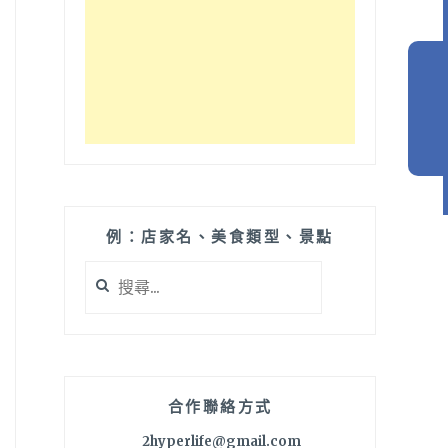
例：店家名、美食類型、景點
搜
尋
關
鍵
字:
合作聯絡方式
2hyperlife@gmail.com