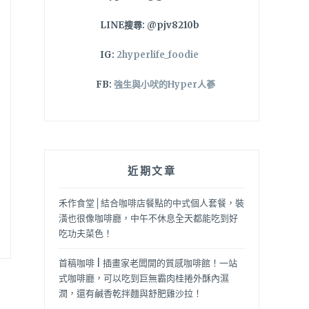
LINE搜尋: @pjv8210b
IG:
2hyperlife_foodie
FB:
強生與小吠的Hyper人蔘
近期文章
禾作食堂│結合咖啡店餐點的中式個人套餐，裝
潢也很像咖啡廳，中午不休息全天都能吃到好
吃功夫菜色！
首稿咖啡 | 插畫家老闆開的質感咖啡館！一站
式咖啡廳，可以吃到巨無霸肉桂捲外酥內濕
潤，還有鹹香乾拌麵與舒肥雞沙拉！