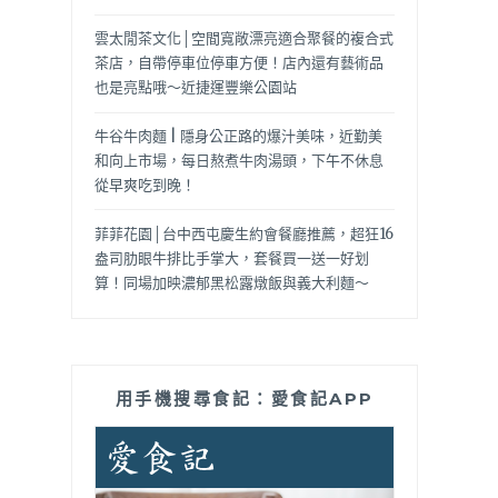
雲太閒茶文化│空間寬敞漂亮適合聚餐的複合式
茶店，自帶停車位停車方便！店內還有藝術品
也是亮點哦～近捷運豐樂公園站
牛谷牛肉麵 | 隱身公正路的爆汁美味，近勤美
和向上市場，每日熬煮牛肉湯頭，下午不休息
從早爽吃到晚！
菲菲花園│台中西屯慶生約會餐廳推薦，超狂16
盎司肋眼牛排比手掌大，套餐買一送一好划
算！同場加映濃郁黑松露燉飯與義大利麵～
用手機搜尋食記：愛食記APP