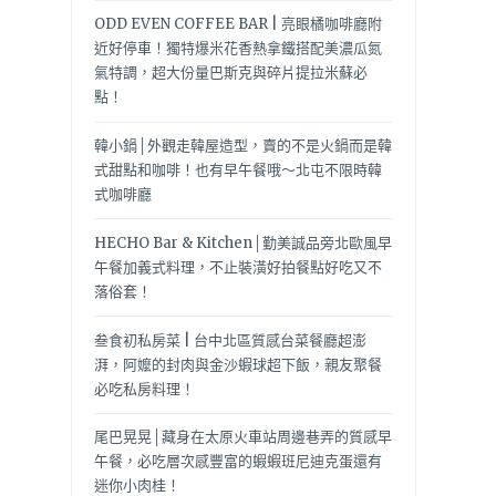
ODD EVEN COFFEE BAR | 亮眼橘咖啡廳附
近好停車！獨特爆米花香熱拿鐵搭配美濃瓜氮
氣特調，超大份量巴斯克與碎片提拉米蘇必
點！
韓小鍋│外觀走韓屋造型，賣的不是火鍋而是韓
式甜點和咖啡！也有早午餐哦～北屯不限時韓
式咖啡廳
HECHO Bar & Kitchen│勤美誠品旁北歐風早
午餐加義式料理，不止裝潢好拍餐點好吃又不
落俗套！
叁食初私房菜 | 台中北區質感台菜餐廳超澎
湃，阿嬤的封肉與金沙蝦球超下飯，親友聚餐
必吃私房料理！
尾巴晃晃│藏身在太原火車站周邊巷弄的質感早
午餐，必吃層次感豐富的蝦蝦班尼迪克蛋還有
迷你小肉桂！