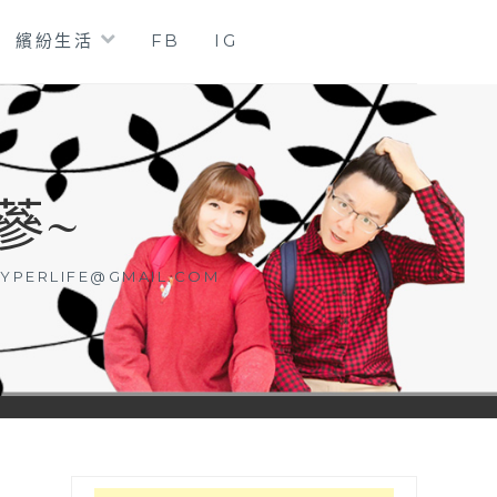
繽紛生活
FB
IG
蔘~
YPERLIFE@GMAIL.COM