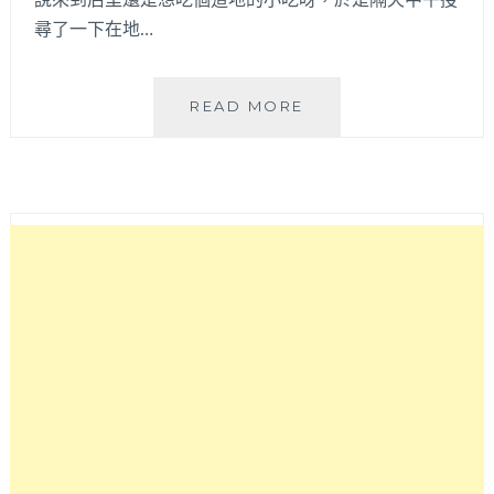
尋了一下在地…
豬
READ MORE
血
財
老
店
│
后
里
60
年
老
店
美
食
小
吃！
只