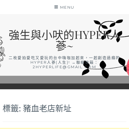
Skip
MENU
to
content
強生與小吠的HYPER人
蔘~
二枚愛拍愛吃又愛玩的台中嗨咖加起來，一起創造過癮的
HYPER人蔘(人生)! →聯絡信箱：
2HYPERLIFE@GMAIL.COM
標籤:
豬血老店新址