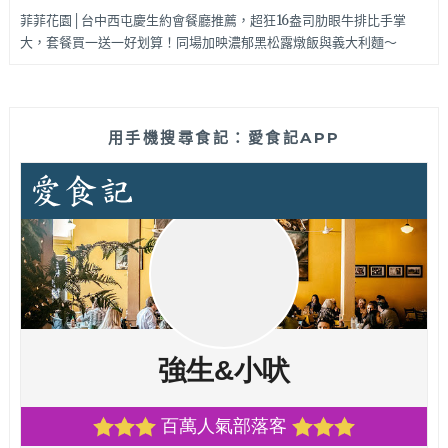
菲菲花園│台中西屯慶生約會餐廳推薦，超狂16盎司肋眼牛排比手掌
大，套餐買一送一好划算！同場加映濃郁黑松露燉飯與義大利麵～
用手機搜尋食記：愛食記APP