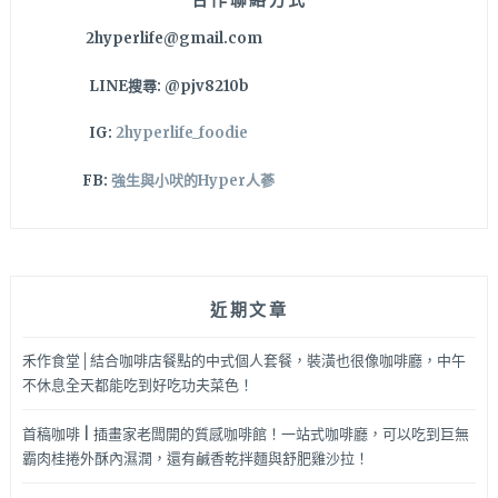
上
2hyperlife@gmail.com
特
製
LINE搜尋: @pjv8210b
辣
醬
IG:
2hyperlife_foodie
超
夠
FB:
強生與小吠的Hyper人蔘
味
～
近期文章
禾作食堂│結合咖啡店餐點的中式個人套餐，裝潢也很像咖啡廳，中午
不休息全天都能吃到好吃功夫菜色！
首稿咖啡 | 插畫家老闆開的質感咖啡館！一站式咖啡廳，可以吃到巨無
霸肉桂捲外酥內濕潤，還有鹹香乾拌麵與舒肥雞沙拉！