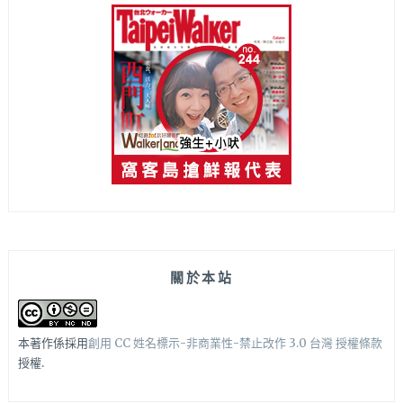
關於本站
本著作係採用
創用 CC 姓名標示-非商業性-禁止改作 3.0 台灣 授權條款
授權.