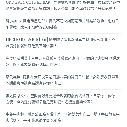
ODD EVEN COFFEE BAR | 亮眼橘咖啡廳附近好停車！獨特爆米花香
熱拿鐵搭配美濃瓜氮氣特調，超大份量巴斯克與碎片提拉米蘇必點！
韓小鍋│外觀走韓屋造型，賣的不是火鍋而是韓式甜點和咖啡！也有早
午餐哦～北屯不限時韓式咖啡廳
HECHO Bar & Kitchen│勤美誠品旁北歐風早午餐加義式料理，不止
裝潢好拍餐點好吃又不落俗套！
叁食初私房菜 | 台中北區質感台菜餐廳超澎湃，阿嬤的封肉與金沙蝦球
超下飯，親友聚餐必吃私房料理！
尾巴晃晃│藏身在太原火車站周邊巷弄的質感早午餐，必吃層次感豐富
的蝦蝦班尼迪克蛋還有迷你小肉桂！
雲太閒茶文化│空間寬敞漂亮適合聚餐的複合式茶店，自帶停車位停車
方便！店內還有藝術品也是亮點哦～近捷運豐樂公園站
牛谷牛肉麵 | 隱身公正路的爆汁美味，近勤美和向上市場，每日熬煮牛
肉湯頭，下午不休息從早爽吃到晚！