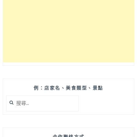
賣
以
肉
燥
調
味
的
古
早
味
炒
麵
還
例：店家名、美食類型、景點
有
搜
各
尋
種
關
湯，
鍵
炒
字:
麵
加
合作聯絡方式