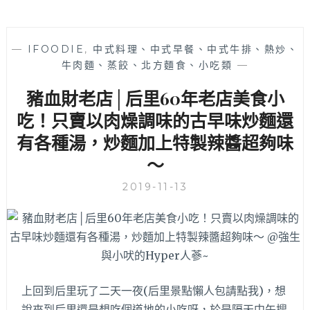
—
IFOODIE
,
中式料理、中式早餐、中式牛排、熱炒、
牛肉麵、蒸餃、北方麵食、小吃類
—
豬血財老店│后里60年老店美食小
吃！只賣以肉燥調味的古早味炒麵還
有各種湯，炒麵加上特製辣醬超夠味
～
2019-11-13
上回到后里玩了二天一夜(后里景點懶人包請點我)，想
說來到后里還是想吃個道地的小吃呀，於是隔天中午搜