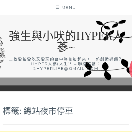
Skip
MENU
to
content
強生與小吠的HYPER人
蔘~
二枚愛拍愛吃又愛玩的台中嗨咖加起來，一起創造過癮的
HYPER人蔘(人生)! →聯絡信箱：
2HYPERLIFE@GMAIL.COM
標籤:
總站夜市停車