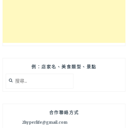
最
新
開
幕
旗
艦
店，
舊
社
捷
運
例：店家名、美食類型、景點
站
搜
下
尋
來
關
走
鍵
路
字:
2
分
合作聯絡方式
鐘
2hyperlife@gmail.com
就