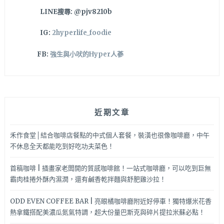
到！
LINE搜尋: @pjv8210b
停
車
IG:
2hyperlife_foodie
也
方
FB:
強生與小吠的Hyper人蔘
便，
快
來
吃
道
近期文章
地
關
東
禾作食堂│結合咖啡店餐點的中式個人套餐，裝潢也很像咖啡廳，中午
口
不休息全天都能吃到好吃功夫菜色！
味
壽
首稿咖啡 | 插畫家老闆開的質感咖啡館！一站式咖啡廳，可以吃到巨無
喜
霸肉桂捲外酥內濕潤，還有鹹香乾拌麵與舒肥雞沙拉！
鍋
～
ODD EVEN COFFEE BAR | 亮眼橘咖啡廳附近好停車！獨特爆米花香
熱拿鐵搭配美濃瓜氮氣特調，超大份量巴斯克與碎片提拉米蘇必點！