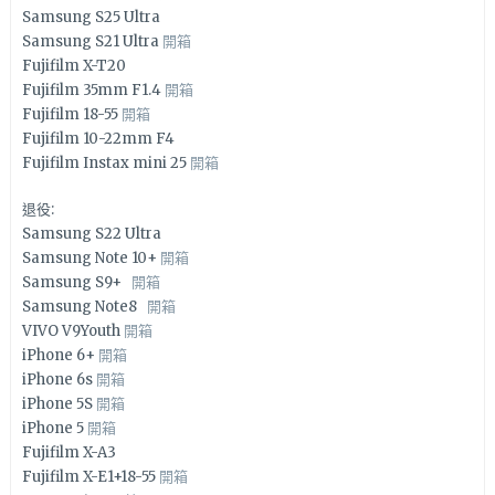
Samsung S25 Ultra
Samsung S21 Ultra
開箱
Fujifilm X-T20
Fujifilm 35mm F1.4
開箱
Fujifilm 18-55
開箱
Fujifilm 10-22mm F4
Fujifilm Instax mini 25
開箱
退役:
Samsung S22 Ultra
Samsung Note 10+
開箱
Samsung S9+
開箱
Samsung Note8
開箱
VIVO V9Youth
開箱
iPhone 6+
開箱
iPhone 6s
開箱
iPhone 5S
開箱
iPhone 5
開箱
Fujifilm X-A3
Fujifilm X-E1+18-55
開箱