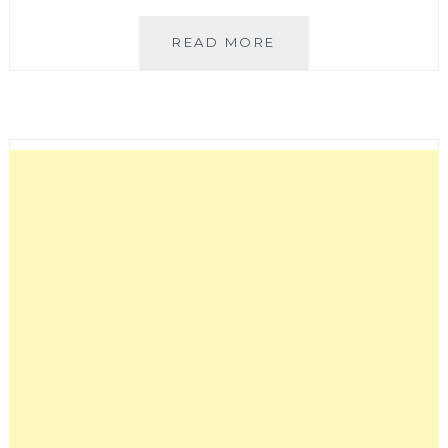
一
READ MORE
宮
日
式
壽
喜
燒
吃
到
飽
火
鍋
|
北
屯
大
地
商
場