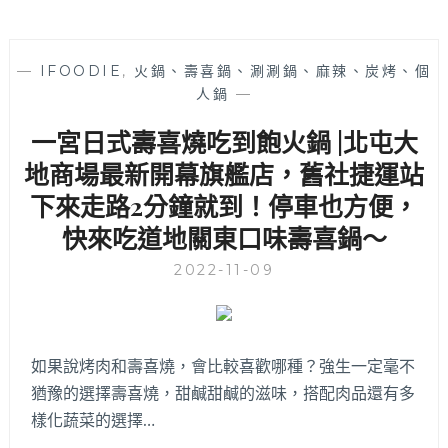
—
IFOODIE
,
火鍋、壽喜鍋、涮涮鍋、麻辣、炭烤、個
人鍋
—
一宮日式壽喜燒吃到飽火鍋 |北屯大
地商場最新開幕旗艦店，舊社捷運站
下來走路2分鐘就到！停車也方便，
快來吃道地關東口味壽喜鍋～
2022-11-09
如果說烤肉和壽喜燒，會比較喜歡哪種？強生一定毫不
猶豫的選擇壽喜燒，甜鹹甜鹹的滋味，搭配肉品還有多
樣化蔬菜的選擇…