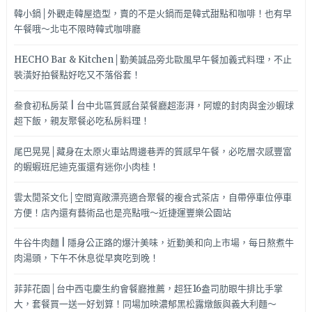
韓小鍋│外觀走韓屋造型，賣的不是火鍋而是韓式甜點和咖啡！也有早
午餐哦～北屯不限時韓式咖啡廳
HECHO Bar & Kitchen│勤美誠品旁北歐風早午餐加義式料理，不止
裝潢好拍餐點好吃又不落俗套！
叁食初私房菜 | 台中北區質感台菜餐廳超澎湃，阿嬤的封肉與金沙蝦球
超下飯，親友聚餐必吃私房料理！
尾巴晃晃│藏身在太原火車站周邊巷弄的質感早午餐，必吃層次感豐富
的蝦蝦班尼迪克蛋還有迷你小肉桂！
雲太閒茶文化│空間寬敞漂亮適合聚餐的複合式茶店，自帶停車位停車
方便！店內還有藝術品也是亮點哦～近捷運豐樂公園站
牛谷牛肉麵 | 隱身公正路的爆汁美味，近勤美和向上市場，每日熬煮牛
肉湯頭，下午不休息從早爽吃到晚！
菲菲花園│台中西屯慶生約會餐廳推薦，超狂16盎司肋眼牛排比手掌
大，套餐買一送一好划算！同場加映濃郁黑松露燉飯與義大利麵～