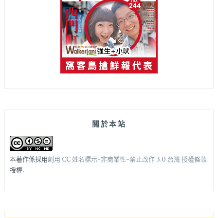
關於本站
本著作係採用
創用 CC 姓名標示-非商業性-禁止改作 3.0 台灣 授權條款
授權.