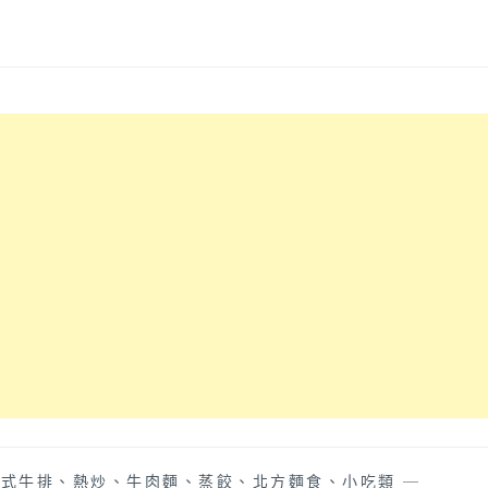
中式牛排、熱炒、牛肉麵、蒸餃、北方麵食、小吃類
—