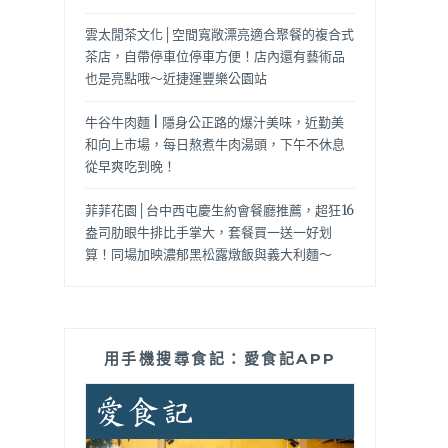
雲太閒茶文化│空間寬敞漂亮適合聚餐的複合式
茶店，自帶停車位停車方便！店內還有藝術品
也是亮點哦～近捷運豐樂公園站
牛谷牛肉麵 | 隱身公正路的爆汁美味，近勤美
和向上市場，每日熬煮牛肉湯頭，下午不休息
從早爽吃到晚！
菲菲花園│台中西屯慶生約會餐廳推薦，超狂16
盎司肋眼牛排比手掌大，套餐買一送一好划
算！同場加映濃郁黑松露燉飯與義大利麵～
用手機搜尋食記：愛食記APP