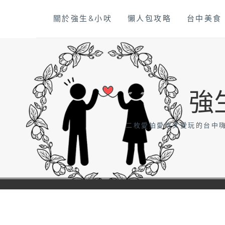
Skip
關於強生&小吠
懶人包攻略
台中美食
to
content
強
二枚愛拍愛吃又愛玩的台中嗨