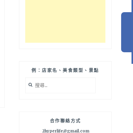
例：店家名、美食類型、景點
搜
尋
關
鍵
字:
合作聯絡方式
2hyperlife@gmail.com