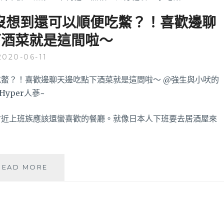
炒沒想到還可以順便吃鱉？！喜歡邊聊
下酒菜就是這間啦～
2020-06-11
附近上班族應該還蠻喜歡的餐廳。就像日本人下班要去居酒屋來
水
READ MORE
隆
鄉
|
只
是