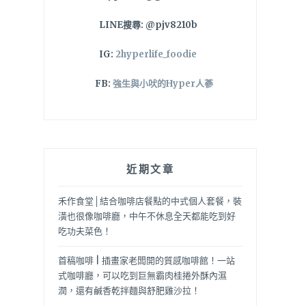
LINE搜尋: @pjv8210b
IG:
2hyperlife_foodie
FB:
強生與小吠的Hyper人蔘
近期文章
禾作食堂│結合咖啡店餐點的中式個人套餐，裝
潢也很像咖啡廳，中午不休息全天都能吃到好
吃功夫菜色！
首稿咖啡 | 插畫家老闆開的質感咖啡館！一站
式咖啡廳，可以吃到巨無霸肉桂捲外酥內濕
潤，還有鹹香乾拌麵與舒肥雞沙拉！