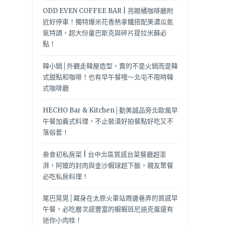
ODD EVEN COFFEE BAR | 亮眼橘咖啡廳附
近好停車！獨特爆米花香熱拿鐵搭配美濃瓜氮
氣特調，超大份量巴斯克與碎片提拉米蘇必
點！
韓小鍋│外觀走韓屋造型，賣的不是火鍋而是韓
式甜點和咖啡！也有早午餐哦～北屯不限時韓
式咖啡廳
HECHO Bar & Kitchen│勤美誠品旁北歐風早
午餐加義式料理，不止裝潢好拍餐點好吃又不
落俗套！
叁食初私房菜 | 台中北區質感台菜餐廳超澎
湃，阿嬤的封肉與金沙蝦球超下飯，親友聚餐
必吃私房料理！
尾巴晃晃│藏身在太原火車站周邊巷弄的質感早
午餐，必吃層次感豐富的蝦蝦班尼迪克蛋還有
迷你小肉桂！