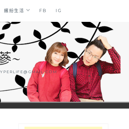
繽紛生活
FB
IG
蔘~
YPERLIFE@GMAIL.COM