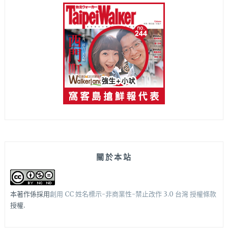
關於本站
本著作係採用
創用 CC 姓名標示-非商業性-禁止改作 3.0 台灣 授權條款
授權.