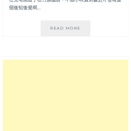
個後知後覺啊…
橫
READ MORE
山
銘
製
三
明
治
專
賣
店
│
以
水
果
系
列
三