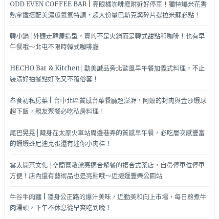
ODD EVEN COFFEE BAR | 亮眼橘咖啡廳附近好停車！獨特爆米花香
熱拿鐵搭配美濃瓜氮氣特調，超大份量巴斯克與碎片提拉米蘇必點！
韓小鍋│外觀走韓屋造型，賣的不是火鍋而是韓式甜點和咖啡！也有早
午餐哦～北屯不限時韓式咖啡廳
HECHO Bar & Kitchen│勤美誠品旁北歐風早午餐加義式料理，不止
裝潢好拍餐點好吃又不落俗套！
叁食初私房菜 | 台中北區質感台菜餐廳超澎湃，阿嬤的封肉與金沙蝦球
超下飯，親友聚餐必吃私房料理！
尾巴晃晃│藏身在太原火車站周邊巷弄的質感早午餐，必吃層次感豐富
的蝦蝦班尼迪克蛋還有迷你小肉桂！
雲太閒茶文化│空間寬敞漂亮適合聚餐的複合式茶店，自帶停車位停車
方便！店內還有藝術品也是亮點哦～近捷運豐樂公園站
牛谷牛肉麵 | 隱身公正路的爆汁美味，近勤美和向上市場，每日熬煮牛
肉湯頭，下午不休息從早爽吃到晚！