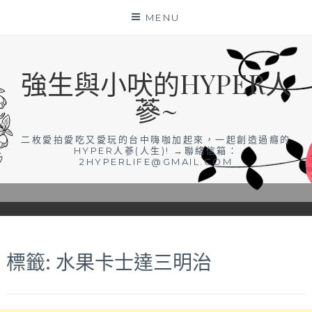
Skip
MENU
to
content
強生與小吠的HYPER人
蔘~
二枚愛拍愛吃又愛玩的台中嗨咖加起來，一起創造過癮的
HYPER人蔘(人生)! →聯絡信箱：
2HYPERLIFE@GMAIL.COM
標籤:
水果卡士達三明治