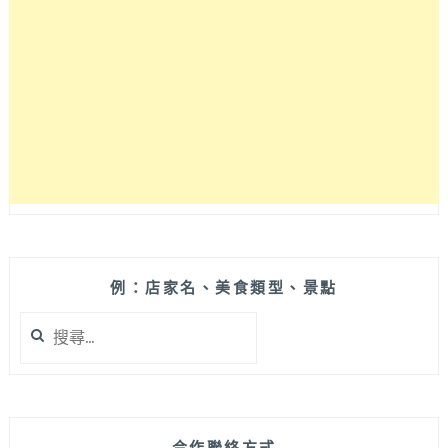
明
治
大
獲
好
評
的
好
吃
三
明
治
來
例：店家名、美食類型、景點
北
搜
屯
尋
囉！
關
有
鍵
舒
字:
適
內
合作聯絡方式