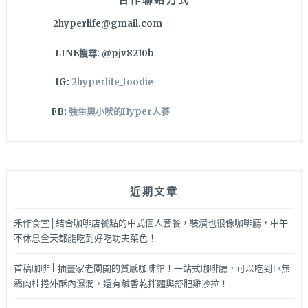
用
2hyperlife@gmail.com
區、
也
LINE搜尋: @pjv8210b
有
鹹
IG:
2hyperlife_foodie
口
味
FB:
強生與小吠的Hyper人蔘
可
當
早
午
餐
近期文章
或
下
午
禾作食堂│結合咖啡店餐點的中式個人套餐，裝潢也很像咖啡廳，中午
茶
不休息全天都能吃到好吃功夫菜色！
～
首稿咖啡 | 插畫家老闆開的質感咖啡館！一站式咖啡廳，可以吃到巨無
霸肉桂捲外酥內濕潤，還有鹹香乾拌麵與舒肥雞沙拉！