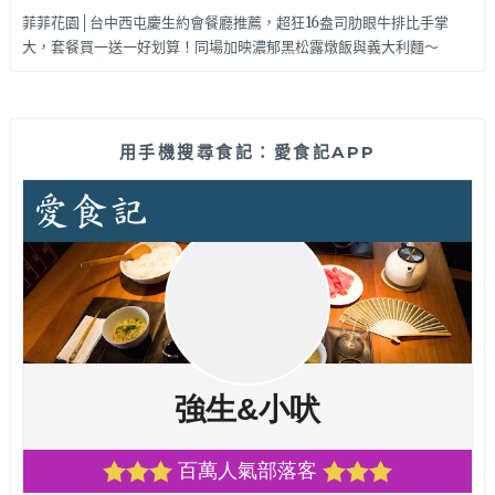
菲菲花園│台中西屯慶生約會餐廳推薦，超狂16盎司肋眼牛排比手掌
大，套餐買一送一好划算！同場加映濃郁黑松露燉飯與義大利麵～
用手機搜尋食記：愛食記APP