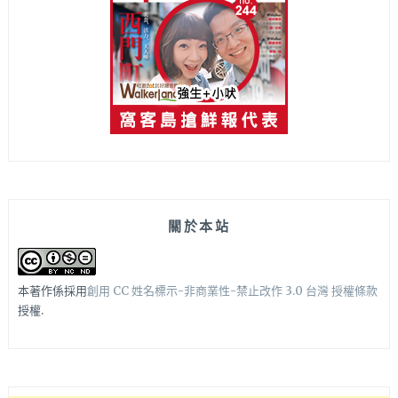
關於本站
本著作係採用
創用 CC 姓名標示-非商業性-禁止改作 3.0 台灣 授權條款
授權.