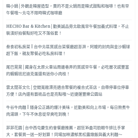
韓小鍋│外觀走韓屋造型，賣的不是火鍋而是韓式甜點和咖啡！也有早
午餐哦～北屯不限時韓式咖啡廳
HECHO Bar & Kitchen│勤美誠品旁北歐風早午餐加義式料理，不止
裝潢好拍餐點好吃又不落俗套！
叁食初私房菜 | 台中北區質感台菜餐廳超澎湃，阿嬤的封肉與金沙蝦球
超下飯，親友聚餐必吃私房料理！
尾巴晃晃│藏身在太原火車站周邊巷弄的質感早午餐，必吃層次感豐富
的蝦蝦班尼迪克蛋還有迷你小肉桂！
雲太閒茶文化│空間寬敞漂亮適合聚餐的複合式茶店，自帶停車位停車
方便！店內還有藝術品也是亮點哦～近捷運豐樂公園站
牛谷牛肉麵 | 隱身公正路的爆汁美味，近勤美和向上市場，每日熬煮牛
肉湯頭，下午不休息從早爽吃到晚！
菲菲花園│台中西屯慶生約會餐廳推薦，超狂16盎司肋眼牛排比手掌
大，套餐買一送一好划算！同場加映濃郁黑松露燉飯與義大利麵～