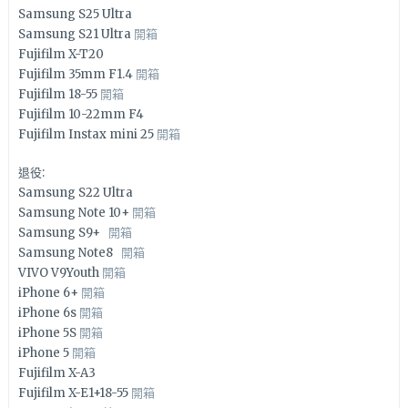
Samsung S25 Ultra
Samsung S21 Ultra
開箱
Fujifilm X-T20
Fujifilm 35mm F1.4
開箱
Fujifilm 18-55
開箱
Fujifilm 10-22mm F4
Fujifilm Instax mini 25
開箱
退役:
Samsung S22 Ultra
Samsung Note 10+
開箱
Samsung S9+
開箱
Samsung Note8
開箱
VIVO V9Youth
開箱
iPhone 6+
開箱
iPhone 6s
開箱
iPhone 5S
開箱
iPhone 5
開箱
Fujifilm X-A3
Fujifilm X-E1+18-55
開箱