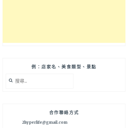
裡
的
義
式
料
理，
附
免
費
停
車
例：店家名、美食類型、景點
場，
搜
主
尋
打
關
正
鍵
統
字:
義
大
合作聯絡方式
利
2hyperlife@gmail.com
餐