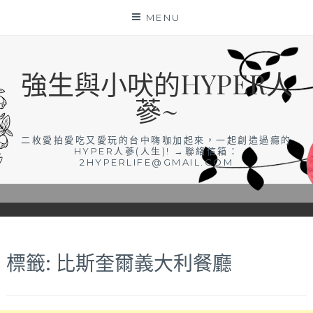
Skip
MENU
to
content
強生與小吠的HYPER人
蔘~
二枚愛拍愛吃又愛玩的台中嗨咖加起來，一起創造過癮的
HYPER人蔘(人生)! →聯絡信箱：
2HYPERLIFE@GMAIL.COM
標籤:
比斯奎爾義大利餐廳