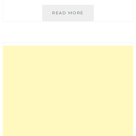
比
READ MORE
斯
奎
爾
義
大
利
餐
廳
│
藏
身
在
逢
甲
浮
雲
客
棧