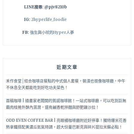
可
LINE搜尋: @pjv8210b
吃
到
IG:
2hyperlife_foodie
較
少
FB:
強生與小吠的Hyper人蔘
見
的
義
式
美
近期文章
食
喔！
禾作食堂│結合咖啡店餐點的中式個人套餐，裝潢也很像咖啡廳，中午
不休息全天都能吃到好吃功夫菜色！
首稿咖啡 | 插畫家老闆開的質感咖啡館！一站式咖啡廳，可以吃到巨無
霸肉桂捲外酥內濕潤，還有鹹香乾拌麵與舒肥雞沙拉！
ODD EVEN COFFEE BAR | 亮眼橘咖啡廳附近好停車！獨特爆米花香
熱拿鐵搭配美濃瓜氮氣特調，超大份量巴斯克與碎片提拉米蘇必點！