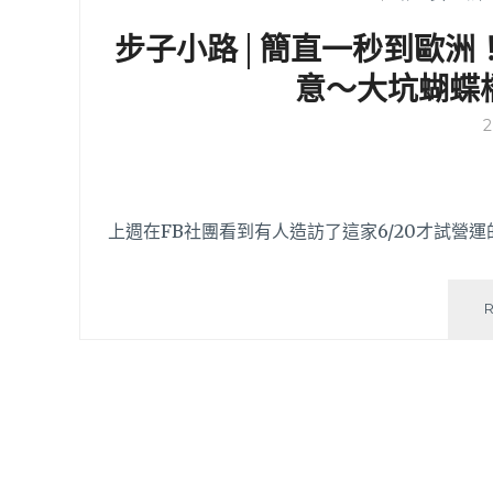
步子小路│簡直一秒到歐洲
意～大坑蝴蝶
上週在FB社團看到有人造訪了這家6/20才試營運的▸步