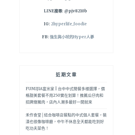
LINE搜尋: @pjv8210b
IG:
2hyperlife_foodie
FB:
強生與小吠的Hyper人蔘
近期文章
FUMIJIA富米家 | 台中中式簡餐多樣選擇，價
格甜美套餐不用250實在划算！推薦瓜仔肉和
招牌燉豬肉，店內人潮多最好一開就來
禾作食堂│結合咖啡店餐點的中式個人套餐，裝
潢也很像咖啡廳，中午不休息全天都能吃到好
吃功夫菜色！