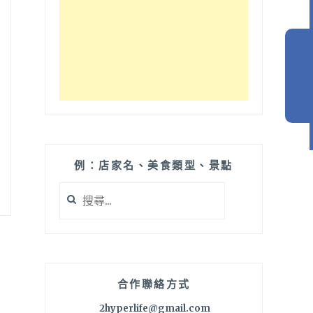
例：店家名、美食類型、景點
搜
尋
關
鍵
字:
合作聯絡方式
2hyperlife@gmail.com