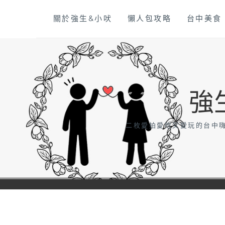
Skip
關於強生&小吠
懶人包攻略
台中美食
to
content
強
二枚愛拍愛吃又愛玩的台中嗨