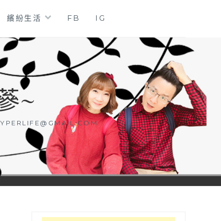
繽紛生活
FB
IG
蔘~
YPERLIFE@GMAIL.COM