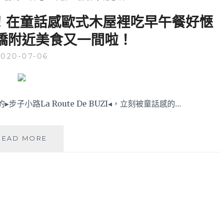
！在童話感歐式木屋裡吃早午餐好愜
橋附近美食又一間啦！
2020-07-06
子小路La Route De BUZI◂，立刻被童話感的…
步
READ MORE
子
小
路
│
簡
直
一