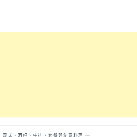
、義式、酒吧、牛排、套餐等創意料理
—