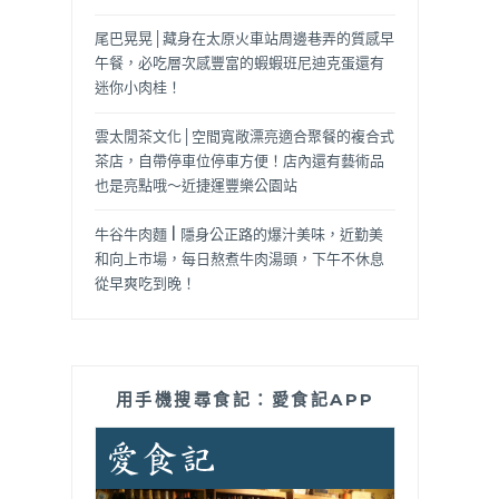
尾巴晃晃│藏身在太原火車站周邊巷弄的質感早
午餐，必吃層次感豐富的蝦蝦班尼迪克蛋還有
迷你小肉桂！
雲太閒茶文化│空間寬敞漂亮適合聚餐的複合式
茶店，自帶停車位停車方便！店內還有藝術品
也是亮點哦～近捷運豐樂公園站
牛谷牛肉麵 | 隱身公正路的爆汁美味，近勤美
和向上市場，每日熬煮牛肉湯頭，下午不休息
從早爽吃到晚！
用手機搜尋食記：愛食記APP