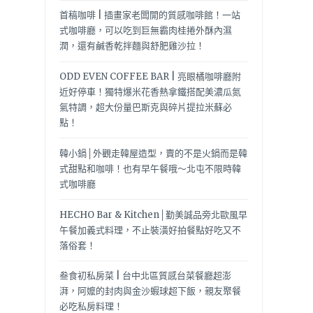
首稿咖啡 | 插畫家老闆開的質感咖啡館！一站
式咖啡廳，可以吃到巨無霸肉桂捲外酥內濕
潤，還有鹹香乾拌麵與舒肥雞沙拉！
ODD EVEN COFFEE BAR | 亮眼橘咖啡廳附
近好停車！獨特爆米花香熱拿鐵搭配美濃瓜氮
氣特調，超大份量巴斯克與碎片提拉米蘇必
點！
韓小鍋│外觀走韓屋造型，賣的不是火鍋而是韓
式甜點和咖啡！也有早午餐哦～北屯不限時韓
式咖啡廳
HECHO Bar & Kitchen│勤美誠品旁北歐風早
午餐加義式料理，不止裝潢好拍餐點好吃又不
落俗套！
叁食初私房菜 | 台中北區質感台菜餐廳超澎
湃，阿嬤的封肉與金沙蝦球超下飯，親友聚餐
必吃私房料理！