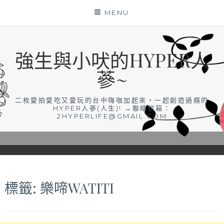
Skip
MENU
to
content
強生與小吠的HYPER人
蔘~
二枚愛拍愛吃又愛玩的台中嗨咖加起來，一起創造過癮的
HYPER人蔘(人生)! →聯絡信箱：
2HYPERLIFE@GMAIL.COM
標籤:
樂啼WATITI