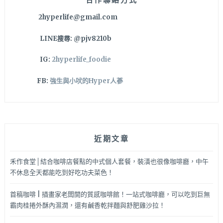
又
2hyperlife@gmail.com
一
家
LINE搜尋: @pjv8210b
啦
～
IG:
2hyperlife_foodie
FB:
強生與小吠的Hyper人蔘
近期文章
禾作食堂│結合咖啡店餐點的中式個人套餐，裝潢也很像咖啡廳，中午
不休息全天都能吃到好吃功夫菜色！
首稿咖啡 | 插畫家老闆開的質感咖啡館！一站式咖啡廳，可以吃到巨無
霸肉桂捲外酥內濕潤，還有鹹香乾拌麵與舒肥雞沙拉！