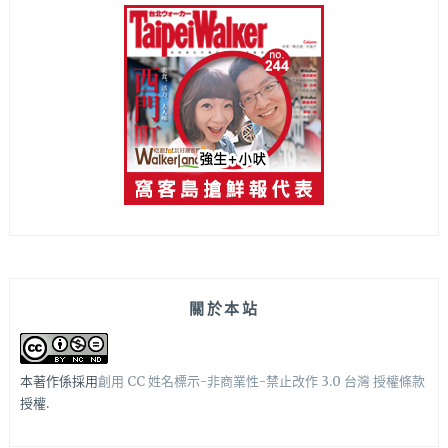
關於本站
本著作係採用
創用 CC 姓名標示-非商業性-禁止改作 3.0 台灣 授權條款
授權.