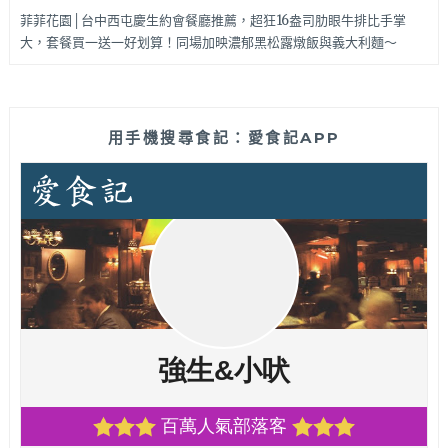
菲菲花園│台中西屯慶生約會餐廳推薦，超狂16盎司肋眼牛排比手掌
大，套餐買一送一好划算！同場加映濃郁黑松露燉飯與義大利麵～
用手機搜尋食記：愛食記APP