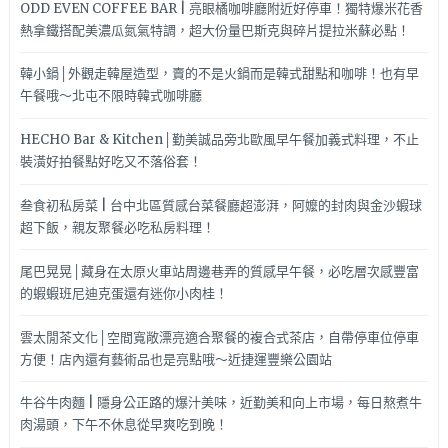
ODD EVEN COFFEE BAR | 亮眼橘咖啡廳附近好停車！獨特爆米花香
熱拿鐵搭配美濃瓜氮氣特調，超大份量巴斯克與碎片提拉米蘇必點！
韓小鍋│外觀走韓屋造型，賣的不是火鍋而是韓式甜點和咖啡！也有早
午餐哦～北屯不限時韓式咖啡廳
HECHO Bar & Kitchen│勤美誠品旁北歐風早午餐加義式料理，不止
裝潢好拍餐點好吃又不落俗套！
叁食初私房菜 | 台中北區質感台菜餐廳超澎湃，阿嬤的封肉與金沙蝦球
超下飯，親友聚餐必吃私房料理！
尾巴晃晃│藏身在太原火車站周邊巷弄的質感早午餐，必吃層次感豐富
的蝦蝦班尼迪克蛋還有迷你小肉桂！
雲太閒茶文化│空間寬敞漂亮適合聚餐的複合式茶店，自帶停車位停車
方便！店內還有藝術品也是亮點哦～近捷運豐樂公園站
牛谷牛肉麵 | 隱身公正路的爆汁美味，近勤美和向上市場，每日熬煮牛
肉湯頭，下午不休息從早爽吃到晚！