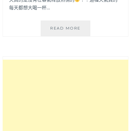
每天都想大喝一杯…
超
READ MORE
吸
睛
怪
獸
系
飲
品
來
了！
樂
啼
WATITI
用
新
鮮
水