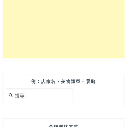
果
打
造
創
意
熱
帶
鮮
果
飲
品，
台
中
例：店家名、美食類型、景點
熱
搜
門
尋
打
關
卡
鍵
飲
字:
料
店
合作聯絡方式