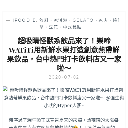
—
IFOODIE
,
飲料、冰淇淋、GELATO、冰店、燒仙
草、豆花、中式糕點
—
超吸睛怪獸系飲品來了！樂啼
WATiTi用新鮮水果打造創意熱帶鮮
果飲品，台中熱門打卡飲料店又一家
啦～
2020-07-02
時序過了端午節正式宣告夏天的來臨，熱辣辣的太陽每
天真的是沒有在客氣釋放熱情的
！！這種天氣真的