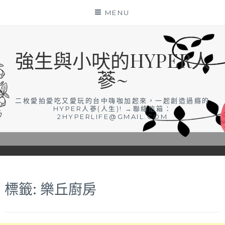
Skip
MENU
to
content
強生與小吠的HYPER人
蔘~
二枚愛拍愛吃又愛玩的台中嗨咖加起來，一起創造過癮的
HYPER人蔘(人生)! →聯絡信箱：
2HYPERLIFE@GMAIL.COM
標籤:
樂丘廚房