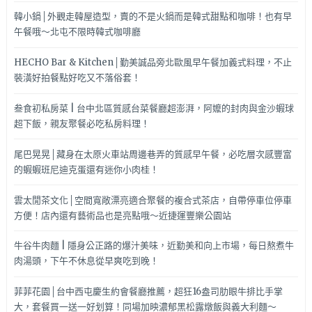
韓小鍋│外觀走韓屋造型，賣的不是火鍋而是韓式甜點和咖啡！也有早
午餐哦～北屯不限時韓式咖啡廳
HECHO Bar & Kitchen│勤美誠品旁北歐風早午餐加義式料理，不止
裝潢好拍餐點好吃又不落俗套！
叁食初私房菜 | 台中北區質感台菜餐廳超澎湃，阿嬤的封肉與金沙蝦球
超下飯，親友聚餐必吃私房料理！
尾巴晃晃│藏身在太原火車站周邊巷弄的質感早午餐，必吃層次感豐富
的蝦蝦班尼迪克蛋還有迷你小肉桂！
雲太閒茶文化│空間寬敞漂亮適合聚餐的複合式茶店，自帶停車位停車
方便！店內還有藝術品也是亮點哦～近捷運豐樂公園站
牛谷牛肉麵 | 隱身公正路的爆汁美味，近勤美和向上市場，每日熬煮牛
肉湯頭，下午不休息從早爽吃到晚！
菲菲花園│台中西屯慶生約會餐廳推薦，超狂16盎司肋眼牛排比手掌
大，套餐買一送一好划算！同場加映濃郁黑松露燉飯與義大利麵～