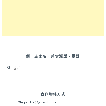
別
於
傳
統
烈
日
鬆
餅
令
人
驚
例：店家名、美食類型、景點
艷，
搜
燉
尋
飯
關
和
鍵
意
字:
大
利
合作聯絡方式
麵
2hyperlife@gmail.com
也