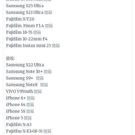
Samsung S25 Ultra
Samsung S21 Ultra
開箱
Fujifilm X-T20
Fujifilm 35mm F1.4
開箱
Fujifilm 18-55
開箱
Fujifilm 10-22mm F4
Fujifilm Instax mini 25
開箱
退役:
Samsung S22 Ultra
Samsung Note 10+
開箱
Samsung S9+
開箱
Samsung Note8
開箱
VIVO V9Youth
開箱
iPhone 6+
開箱
iPhone 6s
開箱
iPhone 5S
開箱
iPhone 5
開箱
Fujifilm X-A3
Fujifilm X-E1+18-55
開箱