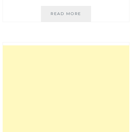
LEO
READ MORE
CHIU
樂
丘
廚
房
(中
國
醫
店)，
蜜
糖
鬆
餅
口
感
Q
彈
有