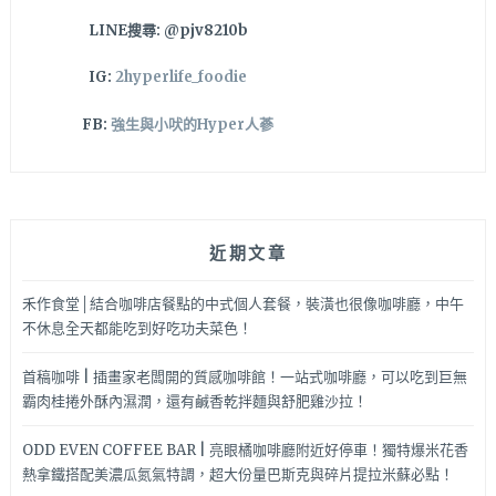
不
LINE搜尋: @pjv8210b
錯
吃
IG:
2hyperlife_foodie
呦!
FB:
強生與小吠的Hyper人蔘
近期文章
禾作食堂│結合咖啡店餐點的中式個人套餐，裝潢也很像咖啡廳，中午
不休息全天都能吃到好吃功夫菜色！
首稿咖啡 | 插畫家老闆開的質感咖啡館！一站式咖啡廳，可以吃到巨無
霸肉桂捲外酥內濕潤，還有鹹香乾拌麵與舒肥雞沙拉！
ODD EVEN COFFEE BAR | 亮眼橘咖啡廳附近好停車！獨特爆米花香
熱拿鐵搭配美濃瓜氮氣特調，超大份量巴斯克與碎片提拉米蘇必點！