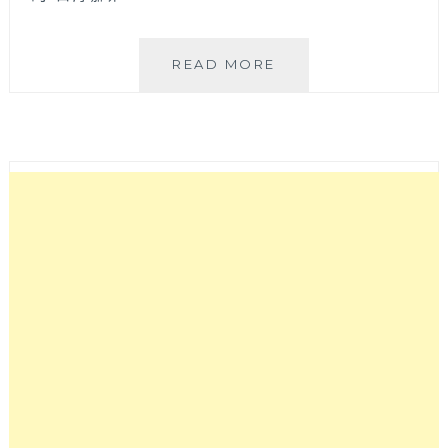
日
READ MORE
青
咖
啡
│
用
藍
與
白
構
築
的
彩
繪
咖
啡
館，
環