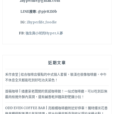
2hyperlife@gmail.com
LINE搜尋: @pjv8210b
IG:
2hyperlife_foodie
FB:
強生與小吠的Hyper人蔘
近期文章
禾作食堂│結合咖啡店餐點的中式個人套餐，裝潢也很像咖啡廳，中午
不休息全天都能吃到好吃功夫菜色！
首稿咖啡 | 插畫家老闆開的質感咖啡館！一站式咖啡廳，可以吃到巨無
霸肉桂捲外酥內濕潤，還有鹹香乾拌麵與舒肥雞沙拉！
ODD EVEN COFFEE BAR | 亮眼橘咖啡廳附近好停車！獨特爆米花香
熱拿鐵搭配美濃瓜氮氣特調，超大份量巴斯克與碎片提拉米蘇必點！