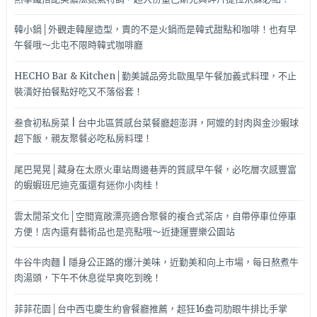
韓小鍋│外觀走韓屋造型，賣的不是火鍋而是韓式甜點和咖啡！也有早
午餐哦～北屯不限時韓式咖啡廳
HECHO Bar & Kitchen│勤美誠品旁北歐風早午餐加義式料理，不止
裝潢好拍餐點好吃又不落俗套！
叁食初私房菜 | 台中北區質感台菜餐廳超澎湃，阿嬤的封肉與金沙蝦球
超下飯，親友聚餐必吃私房料理！
尾巴晃晃│藏身在太原火車站周邊巷弄的質感早午餐，必吃層次感豐富
的蝦蝦班尼迪克蛋還有迷你小肉桂！
雲太閒茶文化│空間寬敞漂亮適合聚餐的複合式茶店，自帶停車位停車
方便！店內還有藝術品也是亮點哦～近捷運豐樂公園站
牛谷牛肉麵 | 隱身公正路的爆汁美味，近勤美和向上市場，每日熬煮牛
肉湯頭，下午不休息從早爽吃到晚！
菲菲花園│台中西屯慶生約會餐廳推薦，超狂16盎司肋眼牛排比手掌