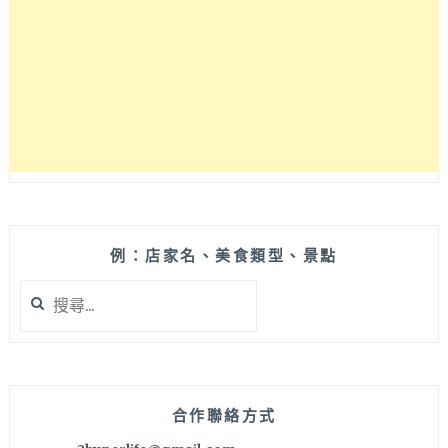
境
美
美
噠
咖
啡
也
好
喝！
還
有
販
例：店家名、美食類型、景點
賣
搜
麵
尋
包
關
與
鍵
果
字:
醬
呦
合作聯絡方式
～