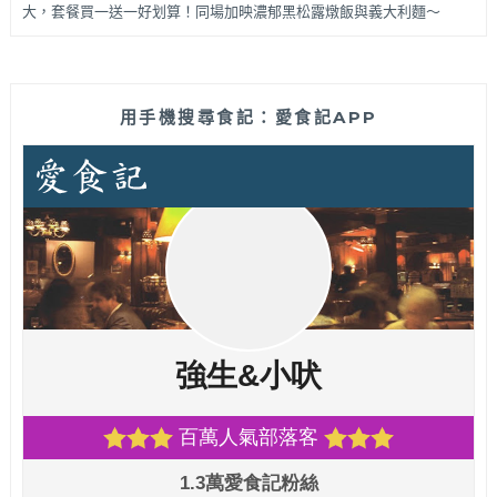
大，套餐買一送一好划算！同場加映濃郁黑松露燉飯與義大利麵～
用手機搜尋食記：愛食記APP