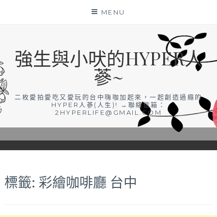
Skip
MENU
to
content
強生與小吠的HYPER人
蔘~
二枚愛拍愛吃又愛玩的台中嗨咖加起來，一起創造過癮的
HYPER人蔘(人生)! →聯絡信箱：
2HYPERLIFE@GMAIL.COM
標籤:
彩繪咖啡廳 台中