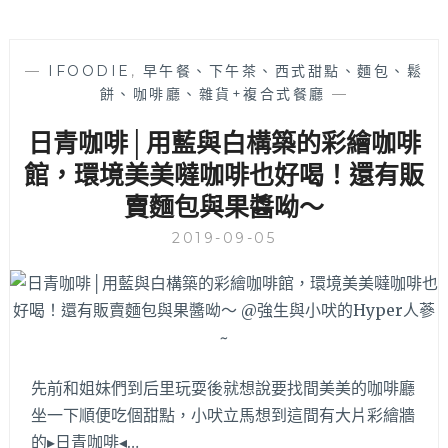
—
IFOODIE
,
早午餐、下午茶、西式甜點、麵包、鬆
餅、咖啡廳、雜貨+複合式餐廳
—
日青咖啡│用藍與白構築的彩繪咖啡
館，環境美美噠咖啡也好喝！還有販
賣麵包與果醬呦～
2019-09-05
先前和姐妹們到后里玩耍後就想說要找間美美的咖啡廳
坐一下順便吃個甜點，小吠立馬想到這間有大片彩繪牆
的▸日青咖啡◂…