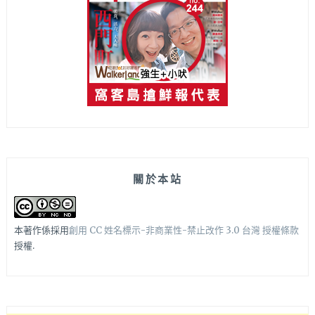
關於本站
本著作係採用
創用 CC 姓名標示-非商業性-禁止改作 3.0 台灣 授權條款
授權.