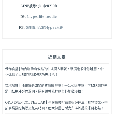
果、
LINE搜尋: @pjv8210b
PIZZA
外
IG:
2hyperlife_foodie
帶
哦！！
FB:
強生與小吠的Hyper人蔘
近期文章
禾作食堂│結合咖啡店餐點的中式個人套餐，裝潢也很像咖啡廳，中午
不休息全天都能吃到好吃功夫菜色！
首稿咖啡 | 插畫家老闆開的質感咖啡館！一站式咖啡廳，可以吃到巨無
霸肉桂捲外酥內濕潤，還有鹹香乾拌麵與舒肥雞沙拉！
ODD EVEN COFFEE BAR | 亮眼橘咖啡廳附近好停車！獨特爆米花香
熱拿鐵搭配美濃瓜氮氣特調，超大份量巴斯克與碎片提拉米蘇必點！