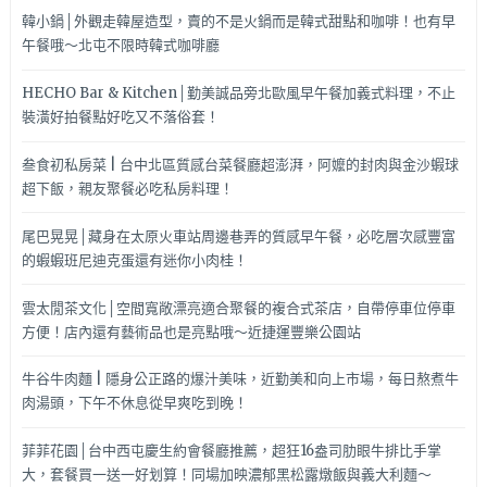
韓小鍋│外觀走韓屋造型，賣的不是火鍋而是韓式甜點和咖啡！也有早
午餐哦～北屯不限時韓式咖啡廳
HECHO Bar & Kitchen│勤美誠品旁北歐風早午餐加義式料理，不止
裝潢好拍餐點好吃又不落俗套！
叁食初私房菜 | 台中北區質感台菜餐廳超澎湃，阿嬤的封肉與金沙蝦球
超下飯，親友聚餐必吃私房料理！
尾巴晃晃│藏身在太原火車站周邊巷弄的質感早午餐，必吃層次感豐富
的蝦蝦班尼迪克蛋還有迷你小肉桂！
雲太閒茶文化│空間寬敞漂亮適合聚餐的複合式茶店，自帶停車位停車
方便！店內還有藝術品也是亮點哦～近捷運豐樂公園站
牛谷牛肉麵 | 隱身公正路的爆汁美味，近勤美和向上市場，每日熬煮牛
肉湯頭，下午不休息從早爽吃到晚！
菲菲花園│台中西屯慶生約會餐廳推薦，超狂16盎司肋眼牛排比手掌
大，套餐買一送一好划算！同場加映濃郁黑松露燉飯與義大利麵～