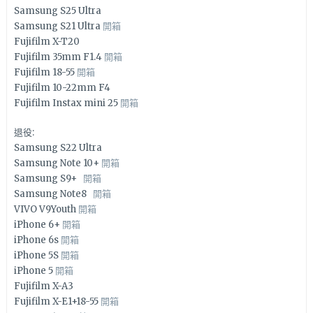
Samsung S25 Ultra
Samsung S21 Ultra
開箱
Fujifilm X-T20
Fujifilm 35mm F1.4
開箱
Fujifilm 18-55
開箱
Fujifilm 10-22mm F4
Fujifilm Instax mini 25
開箱
退役:
Samsung S22 Ultra
Samsung Note 10+
開箱
Samsung S9+
開箱
Samsung Note8
開箱
VIVO V9Youth
開箱
iPhone 6+
開箱
iPhone 6s
開箱
iPhone 5S
開箱
iPhone 5
開箱
Fujifilm X-A3
Fujifilm X-E1+18-55
開箱