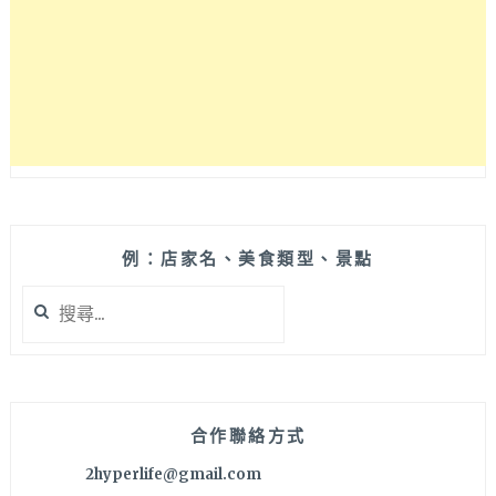
歐
式
鄉
村
家
庭
手
作
料
理
為
例：店家名、美食類型、景點
主，
搜
還
尋
有
關
提
鍵
供
字:
司
康
合作聯絡方式
和
2hyperlife@gmail.com
貝