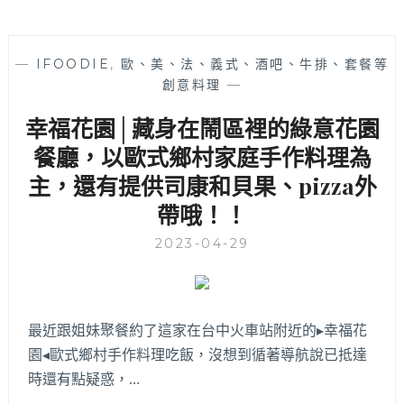
—
IFOODIE
,
歐、美、法、義式、酒吧、牛排、套餐等
創意料理
—
幸福花園│藏身在鬧區裡的綠意花園
餐廳，以歐式鄉村家庭手作料理為
主，還有提供司康和貝果、pizza外
帶哦！！
2023-04-29
最近跟姐妹聚餐約了這家在台中火車站附近的▸幸福花
園◂歐式鄉村手作料理吃飯，沒想到循著導航說已抵達
時還有點疑惑，…