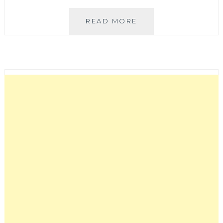
幸
READ MORE
福
花
園
│
藏
身
在
鬧
區
裡
的
綠
意
花
園
餐
廳，
以