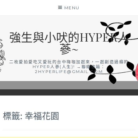
Skip
MENU
to
content
強生與小吠的HYPER人
蔘~
二枚愛拍愛吃又愛玩的台中嗨咖加起來，一起創造過癮的
HYPER人蔘(人生)! →聯絡信箱：
2HYPERLIFE@GMAIL.COM
標籤:
幸福花園