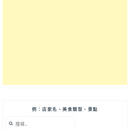
這
間
了！
歐
美
式
大
洋
房
外
加
超
清
幽
環
境，
外
加
例：店家名、美食類型、景點
看
搜
熱
尋
氣