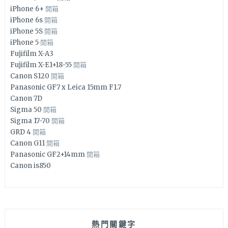
iPhone 6+
開箱
iPhone 6s
開箱
iPhone 5S
開箱
iPhone 5
開箱
Fujifilm X-A3
Fujifilm X-E1+18-55
開箱
Canon S120
開箱
Panasonic GF7 x Leica 15mm F1.7
Canon 7D
Sigma 50
開箱
Sigma 17-70
開箱
GRD 4
開箱
Canon G11
開箱
Panasonic GF2+14mm
開箱
Canon is850
熱門關鍵字