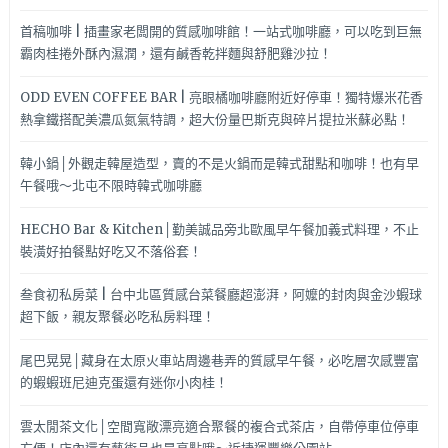
首稿咖啡 | 插畫家老闆開的質感咖啡館！一站式咖啡廳，可以吃到巨無
霸肉桂捲外酥內濕潤，還有鹹香乾拌麵與舒肥雞沙拉！
ODD EVEN COFFEE BAR | 亮眼橘咖啡廳附近好停車！獨特爆米花香
熱拿鐵搭配美濃瓜氮氣特調，超大份量巴斯克與碎片提拉米蘇必點！
韓小鍋│外觀走韓屋造型，賣的不是火鍋而是韓式甜點和咖啡！也有早
午餐哦～北屯不限時韓式咖啡廳
HECHO Bar & Kitchen│勤美誠品旁北歐風早午餐加義式料理，不止
裝潢好拍餐點好吃又不落俗套！
叁食初私房菜 | 台中北區質感台菜餐廳超澎湃，阿嬤的封肉與金沙蝦球
超下飯，親友聚餐必吃私房料理！
尾巴晃晃│藏身在太原火車站周邊巷弄的質感早午餐，必吃層次感豐富
的蝦蝦班尼迪克蛋還有迷你小肉桂！
雲太閒茶文化│空間寬敞漂亮適合聚餐的複合式茶店，自帶停車位停車