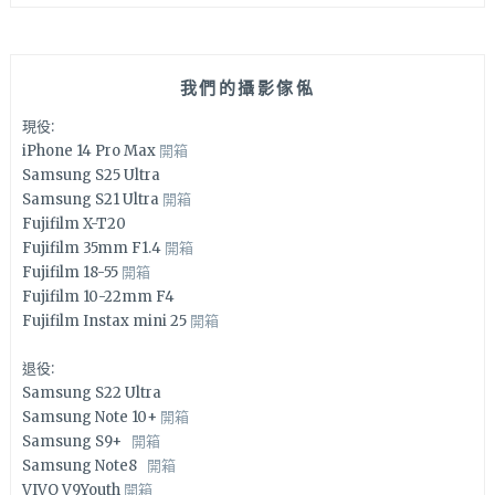
我們的攝影傢俬
現役:
iPhone 14 Pro Max
開箱
Samsung S25 Ultra
Samsung S21 Ultra
開箱
Fujifilm X-T20
Fujifilm 35mm F1.4
開箱
Fujifilm 18-55
開箱
Fujifilm 10-22mm F4
Fujifilm Instax mini 25
開箱
退役:
Samsung S22 Ultra
Samsung Note 10+
開箱
Samsung S9+
開箱
Samsung Note8
開箱
VIVO V9Youth
開箱