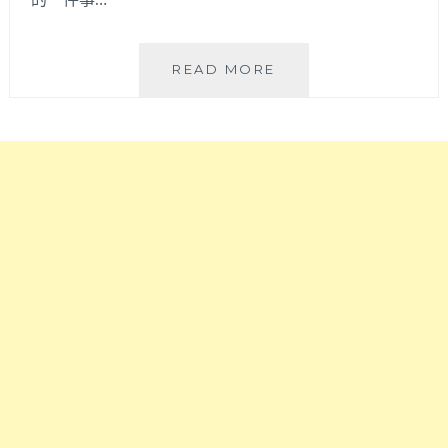
第
READ MORE
一
次
衝
台
東
【台
灣
國
際
熱
氣
球
嘉
年
華】
就
上