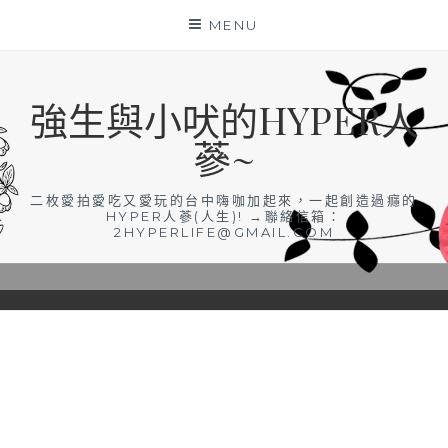
Skip
MENU
to
content
強生與小吠的HYPER人
蔘~
二枚愛拍愛吃又愛玩的台中嗨咖加起來，一起創造過癮的
HYPER人蔘(人生)! →聯絡信箱：
2HYPERLIFE@GMAIL.COM