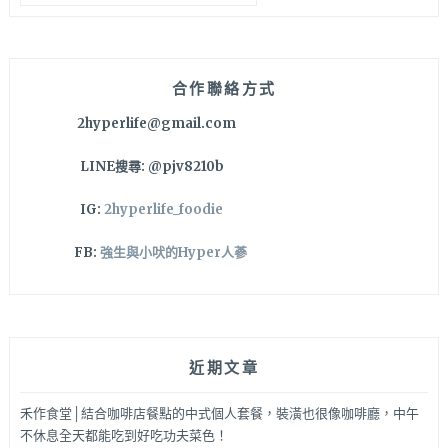
關
球
鍵
行
字:
程，
實
合作聯絡方式
在
2hyperlife@gmail.com
好
放
LINE搜尋: @pjv8210b
鬆
誒
IG:
2hyperlife_foodie
～
FB:
強生與小吠的Hyper人蔘
近期文章
禾作食堂│結合咖啡店餐點的中式個人套餐，裝潢也很像咖啡廳，中午
不休息全天都能吃到好吃功夫菜色！