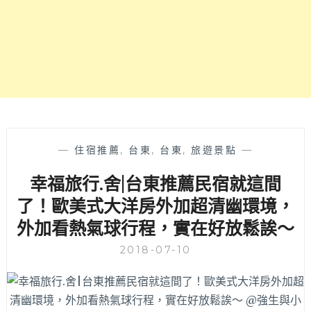
手！
含
2019
光
雕
音
樂
會
資
訊、
—
住宿推薦
,
台東
,
台東
,
旅遊景點
—
交
幸福旅行.舍|台東推薦民宿就這間
通
搭
了！歐美式大洋房外加超清幽環境，
乘
外加看熱氣球行程，實在好放鬆誒～
費
用
2018-07-10
等
注
意
事