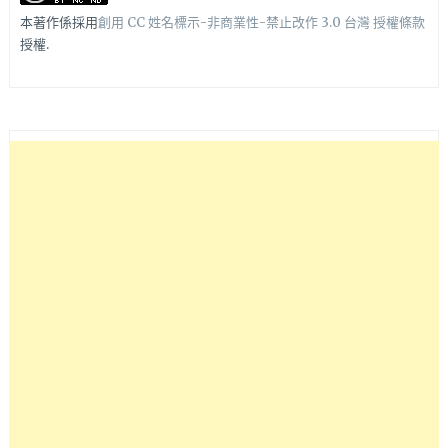
本著作係採用
創用 CC 姓名標示-非商業性-禁止改作 3.0 台灣 授權條款
授權.