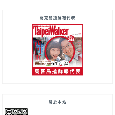
窩克島搶鮮報代表
關於本站