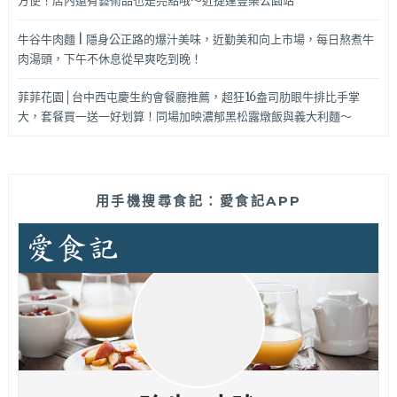
方便！店內還有藝術品也是亮點哦～近捷運豐樂公園站
牛谷牛肉麵 | 隱身公正路的爆汁美味，近勤美和向上市場，每日熬煮牛
肉湯頭，下午不休息從早爽吃到晚！
菲菲花園│台中西屯慶生約會餐廳推薦，超狂16盎司肋眼牛排比手掌
大，套餐買一送一好划算！同場加映濃郁黑松露燉飯與義大利麵～
用手機搜尋食記：愛食記APP