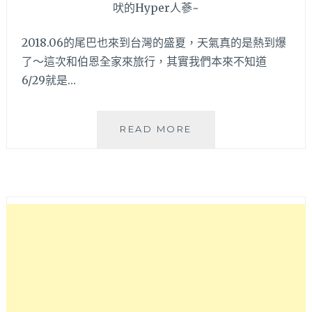
項
攻
略
2018.06的尾巴也來到台灣的盛夏，天氣真的是熱到爆
懶
了～這次和伯恩全家來旅行，其實我們本來不知道
人
6/29就是…
包
～
幸
READ MORE
福
旅
行.
舍|
台
東
推
薦
民
宿
就