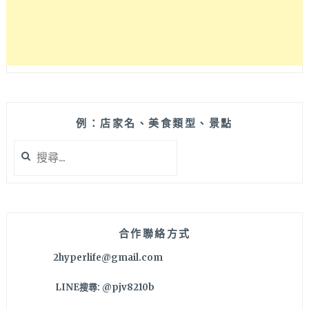
科
限
定
的
酸
甜
越
南
例：店家名、美食類型、景點
米
搜
線
尋
便
關
當
鍵
或
字:
是
法
合作聯絡方式
式
2hyperlife@gmail.com
潛
艇
LINE搜尋: @pjv8210b
堡
吧！