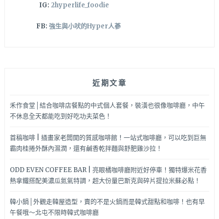
IG:
2hyperlife_foodie
FB:
強生與小吠的Hyper人蔘
近期文章
禾作食堂│結合咖啡店餐點的中式個人套餐，裝潢也很像咖啡廳，中午
不休息全天都能吃到好吃功夫菜色！
首稿咖啡 | 插畫家老闆開的質感咖啡館！一站式咖啡廳，可以吃到巨無
霸肉桂捲外酥內濕潤，還有鹹香乾拌麵與舒肥雞沙拉！
ODD EVEN COFFEE BAR | 亮眼橘咖啡廳附近好停車！獨特爆米花香
熱拿鐵搭配美濃瓜氮氣特調，超大份量巴斯克與碎片提拉米蘇必點！
韓小鍋│外觀走韓屋造型，賣的不是火鍋而是韓式甜點和咖啡！也有早
午餐哦～北屯不限時韓式咖啡廳