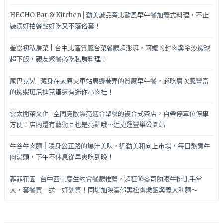
HECHO Bar & Kitchen│勤美誠品旁北歐風早午餐加義式料理，不止
裝潢好拍餐點好吃又不落俗套！
叁食初私房菜 | 台中北區質感台菜餐廳超澎湃，阿嬤的封肉與金沙蝦球
超下飯，親友聚餐必吃私房料理！
尾巴晃晃│藏身在太原火車站周邊巷弄的質感早午餐，必吃層次感豐富
的蝦蝦班尼迪克蛋還有迷你小肉桂！
雲太閒茶文化│空間寬敞漂亮適合聚餐的複合式茶店，自帶停車位停車
方便！店內還有藝術品也是亮點哦～近捷運豐樂公園站
牛谷牛肉麵 | 隱身公正路的爆汁美味，近勤美和向上市場，每日熬煮牛
肉湯頭，下午不休息從早爽吃到晚！
菲菲花園│台中西屯慶生約會餐廳推薦，超狂16盎司肋眼牛排比手掌
大，套餐買一送一好划算！同場加映濃郁黑松露燉飯與義大利麵～