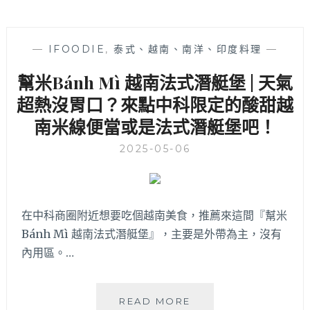
—
IFOODIE
,
泰式、越南、南洋、印度料理
—
幫米Bánh Mì 越南法式潛艇堡 | 天氣
超熱沒胃口？來點中科限定的酸甜越
南米線便當或是法式潛艇堡吧！
2025-05-06
在中科商圈附近想要吃個越南美食，推薦來這間『幫米
Bánh Mì 越南法式潛艇堡』，主要是外帶為主，沒有
內用區。…
幫
READ MORE