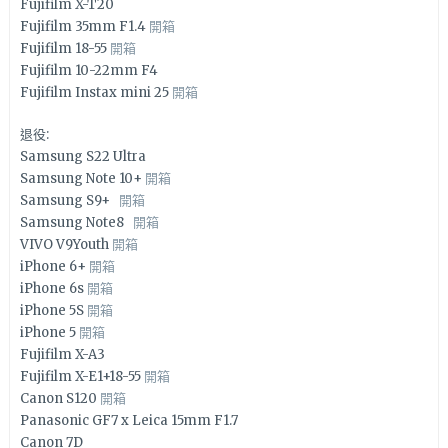
Fujifilm X-T20
Fujifilm 35mm F1.4
開箱
Fujifilm 18-55
開箱
Fujifilm 10-22mm F4
Fujifilm Instax mini 25
開箱
退役:
Samsung S22 Ultra
Samsung Note 10+
開箱
Samsung S9+
開箱
Samsung Note8
開箱
VIVO V9Youth
開箱
iPhone 6+
開箱
iPhone 6s
開箱
iPhone 5S
開箱
iPhone 5
開箱
Fujifilm X-A3
Fujifilm X-E1+18-55
開箱
Canon S120
開箱
Panasonic GF7 x Leica 15mm F1.7
Canon 7D