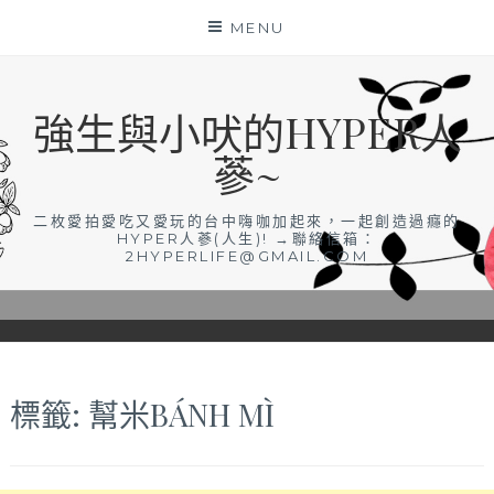
Skip
MENU
to
content
強生與小吠的HYPER人
蔘~
二枚愛拍愛吃又愛玩的台中嗨咖加起來，一起創造過癮的
HYPER人蔘(人生)! →聯絡信箱：
2HYPERLIFE@GMAIL.COM
標籤:
幫米BÁNH MÌ