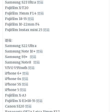
Samsung S21 Ultra
開箱
Fujifilm X-T20
Fujifilm 35mm F1.4
開箱
Fujifilm 18-55
開箱
Fujifilm 10-22mm F4
Fujifilm Instax mini 25
開箱
退役:
Samsung S22 Ultra
Samsung Note 10+
開箱
Samsung S9+
開箱
Samsung Note8
開箱
VIVO V9Youth
開箱
iPhone 6+
開箱
iPhone 6s
開箱
iPhone 5S
開箱
iPhone 5
開箱
Fujifilm X-A3
Fujifilm X-E1+18-55
開箱
Canon S120
開箱
Panasonic GF7 x Leica 15mm F1.7