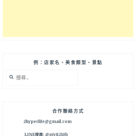
聖
心
堂/
凱
旋
門/
新
凱
旋
門
例：店家名、美食類型、景點
搜
尋
關
鍵
字:
合作聯絡方式
2hyperlife@gmail.com
LINE搜尋: @pjv8210b