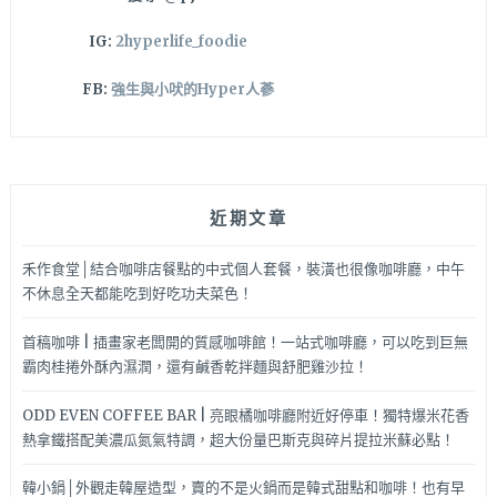
IG:
2hyperlife_foodie
FB:
強生與小吠的Hyper人蔘
近期文章
禾作食堂│結合咖啡店餐點的中式個人套餐，裝潢也很像咖啡廳，中午
不休息全天都能吃到好吃功夫菜色！
首稿咖啡 | 插畫家老闆開的質感咖啡館！一站式咖啡廳，可以吃到巨無
霸肉桂捲外酥內濕潤，還有鹹香乾拌麵與舒肥雞沙拉！
ODD EVEN COFFEE BAR | 亮眼橘咖啡廳附近好停車！獨特爆米花香
熱拿鐵搭配美濃瓜氮氣特調，超大份量巴斯克與碎片提拉米蘇必點！
韓小鍋│外觀走韓屋造型，賣的不是火鍋而是韓式甜點和咖啡！也有早