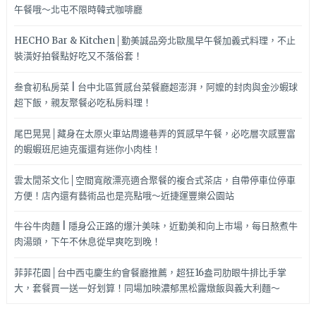
午餐哦～北屯不限時韓式咖啡廳
HECHO Bar & Kitchen│勤美誠品旁北歐風早午餐加義式料理，不止
裝潢好拍餐點好吃又不落俗套！
叁食初私房菜 | 台中北區質感台菜餐廳超澎湃，阿嬤的封肉與金沙蝦球
超下飯，親友聚餐必吃私房料理！
尾巴晃晃│藏身在太原火車站周邊巷弄的質感早午餐，必吃層次感豐富
的蝦蝦班尼迪克蛋還有迷你小肉桂！
雲太閒茶文化│空間寬敞漂亮適合聚餐的複合式茶店，自帶停車位停車
方便！店內還有藝術品也是亮點哦～近捷運豐樂公園站
牛谷牛肉麵 | 隱身公正路的爆汁美味，近勤美和向上市場，每日熬煮牛
肉湯頭，下午不休息從早爽吃到晚！
菲菲花園│台中西屯慶生約會餐廳推薦，超狂16盎司肋眼牛排比手掌
大，套餐買一送一好划算！同場加映濃郁黑松露燉飯與義大利麵～