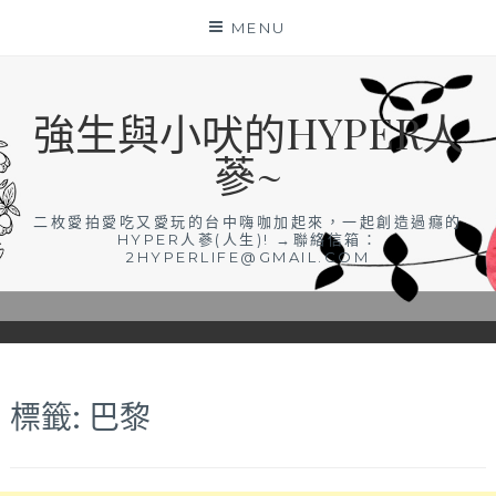
Skip
MENU
to
content
強生與小吠的HYPER人
蔘~
二枚愛拍愛吃又愛玩的台中嗨咖加起來，一起創造過癮的
HYPER人蔘(人生)! →聯絡信箱：
2HYPERLIFE@GMAIL.COM
標籤:
巴黎