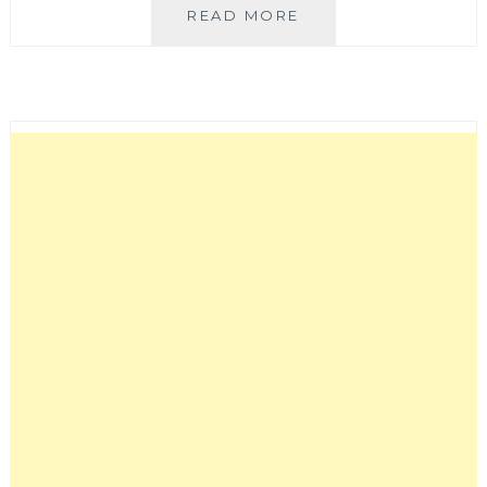
「法
READ MORE
國
巴
黎」
必
玩
景
點：
巴
黎
聖
母
院/
羅
浮
宮/
協
和
廣
場/