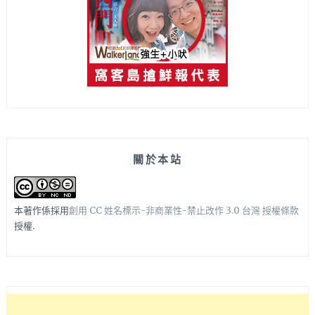
關於本站
本著作係採用
創用 CC 姓名標示-非商業性-禁止改作 3.0 台灣 授權條款
授權.