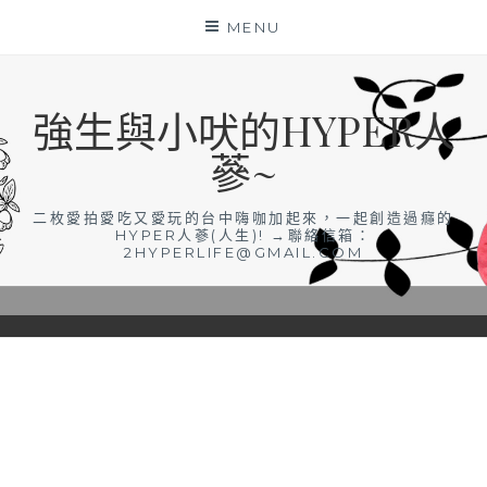
Skip
MENU
to
content
強生與小吠的HYPER人
蔘~
二枚愛拍愛吃又愛玩的台中嗨咖加起來，一起創造過癮的
HYPER人蔘(人生)! →聯絡信箱：
2HYPERLIFE@GMAIL.COM