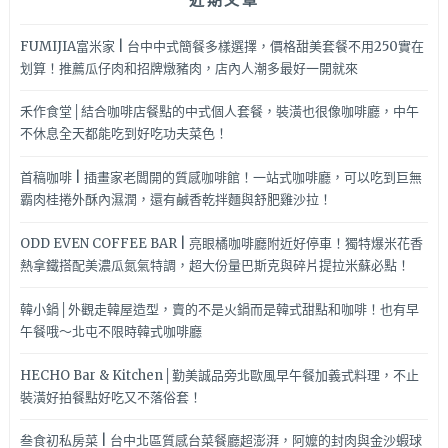
可
抵
FUMIJIA富米家 | 台中中式簡餐多樣選擇，價格甜美套餐不用250實在
達
划算！推薦瓜仔肉和招牌燉豬肉，店內人潮多最好一開就來
～
禾作食堂│結合咖啡店餐點的中式個人套餐，裝潢也很像咖啡廳，中午
不休息全天都能吃到好吃功夫菜色！
首稿咖啡 | 插畫家老闆開的質感咖啡館！一站式咖啡廳，可以吃到巨無
霸肉桂捲外酥內濕潤，還有鹹香乾拌麵與舒肥雞沙拉！
ODD EVEN COFFEE BAR | 亮眼橘咖啡廳附近好停車！獨特爆米花香
熱拿鐵搭配美濃瓜氮氣特調，超大份量巴斯克與碎片提拉米蘇必點！
韓小鍋│外觀走韓屋造型，賣的不是火鍋而是韓式甜點和咖啡！也有早
午餐哦～北屯不限時韓式咖啡廳
HECHO Bar & Kitchen│勤美誠品旁北歐風早午餐加義式料理，不止
裝潢好拍餐點好吃又不落俗套！
叁食初私房菜 | 台中北區質感台菜餐廳超澎湃，阿嬤的封肉與金沙蝦球