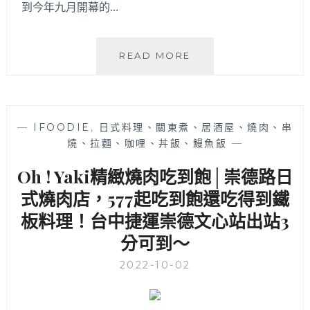
到今年九月開幕的…
早
午
餐
札
READ MORE
料
卡
理
燒
哦！
肉
台
漢
中
—
IFOODIE
,
日式料理、關東煮、居酒屋、燒肉、串
口
捷
燒、拉麵、咖哩、丼飯、鰻魚飯
—
店
運
│
崇
Oh ! Yaki精緻燒肉吃到飽│崇德路日
到
德
底
式燒肉店，577起吃到飽還吃得到鐵
文
來
心
板料理！台中捷運崇德文心站出站3
吃
站
分可到～
燒
出
肉
站
2022-10-02
還
步
是
行
吃
5