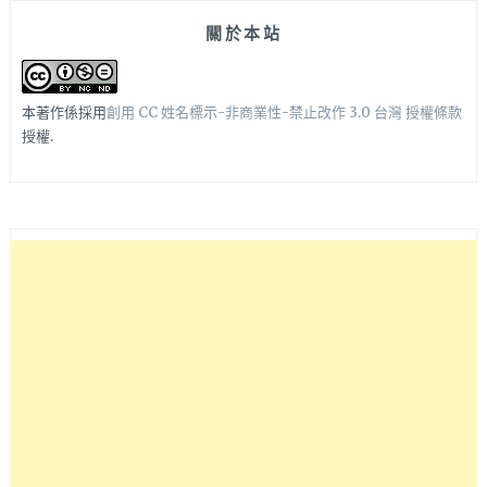
關於本站
本著作係採用
創用 CC 姓名標示-非商業性-禁止改作 3.0 台灣 授權條款
授權.