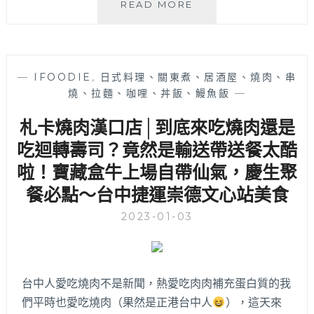
藍
READ MORE
色
貝
蕾
│
—
IFOODIE
,
日式料理、關東煮、居酒屋、燒肉、串
販
燒、拉麵、咖哩、丼飯、鰻魚飯
—
售
各
札卡燒肉漢口店│到底來吃燒肉還是
種
法
吃迴轉壽司？竟然是輸送帶送餐太酷
國
啦！寶藏盒牛上場自帶仙氣，慶生聚
歐
餐必點～台中捷運崇德文心站美食
式
麵
2023-01-03
包
西
點，
也
有
台中人愛吃燒肉不是新聞，熱愛吃肉肉補充蛋白質的我
法
們平時也愛吃燒肉（果然是正港台中人
），這天來
式