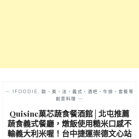
運
美
崇
食
德
文
心
站
出
站
3
分
可
到
～
—
IFOODIE
,
歐、美、法、義式、酒吧、牛排、套餐等
創意料理
—
Quisine菓芯蔬食餐酒館│北屯推薦
蔬食義式餐廳，燉飯使用糙米口感不
輸義大利米喔！台中捷運崇德文心站