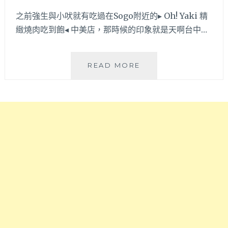
迴
分
轉
之前強生與小吠就有吃過在Sogo附近的▸ Oh! Yaki 精
可
壽
抵
緻燒肉吃到飽◂ 中美店，那時候的印象就是天啊台中…
司？
達
竟
～
然
OH
READ MORE
是
!
輸
YAKI
送
精
帶
緻
送
燒
餐
肉
太
吃
酷
到
啦！
飽
寶
│
藏
崇
盒
德
牛
路
上
日
場