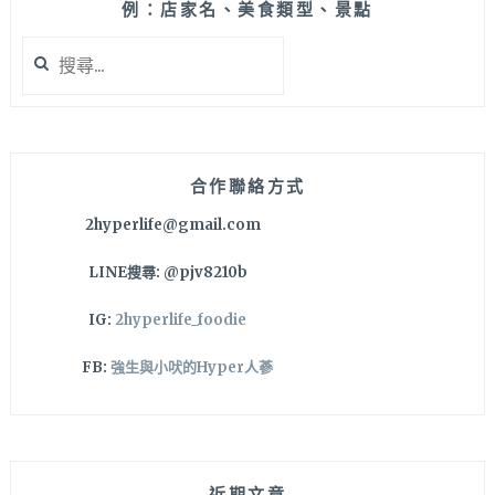
義
例：店家名、美食類型、景點
大
搜
利
尋
米
關
喔！
鍵
台
字:
中
捷
合作聯絡方式
運
2hyperlife@gmail.com
崇
德
LINE搜尋: @pjv8210b
文
心
IG:
2hyperlife_foodie
站
出
FB:
強生與小吠的Hyper人蔘
站
步
行
約
3
近期文章
分