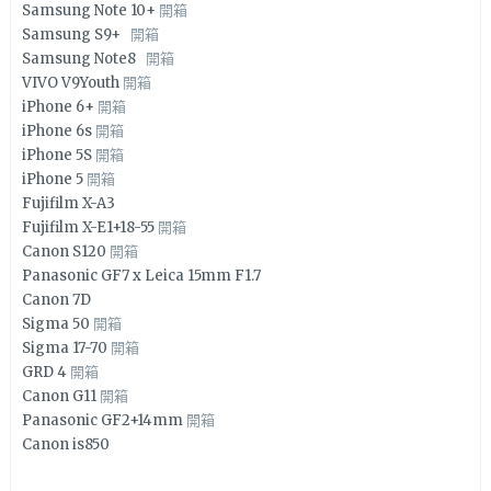
Samsung Note 10+
開箱
Samsung S9+
開箱
Samsung Note8
開箱
VIVO V9Youth
開箱
iPhone 6+
開箱
iPhone 6s
開箱
iPhone 5S
開箱
iPhone 5
開箱
Fujifilm X-A3
Fujifilm X-E1+18-55
開箱
Canon S120
開箱
Panasonic GF7 x Leica 15mm F1.7
Canon 7D
Sigma 50
開箱
Sigma 17-70
開箱
GRD 4
開箱
Canon G11
開箱
Panasonic GF2+14mm
開箱
Canon is850