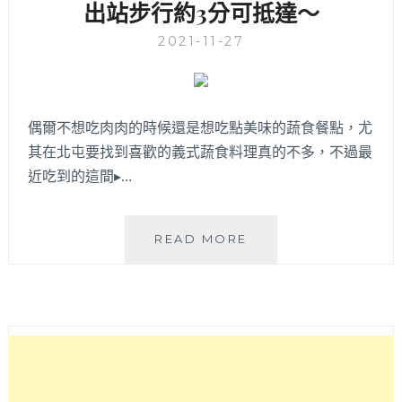
出站步行約3分可抵達～
2021-11-27
偶爾不想吃肉肉的時候還是想吃點美味的蔬食餐點，尤
其在北屯要找到喜歡的義式蔬食料理真的不多，不過最
近吃到的這間▸…
QUISINE
READ MORE
菓
芯
蔬
食
餐
酒
館
│