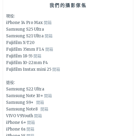
我們的攝影傢俬
現役:
iPhone 14 Pro Max
開箱
Samsung S25 Ultra
Samsung S21 Ultra
開箱
Fujifilm X-T20
Fujifilm 35mm F1.4
開箱
Fujifilm 18-55
開箱
Fujifilm 10-22mm F4
Fujifilm Instax mini 25
開箱
退役:
Samsung S22 Ultra
Samsung Note 10+
開箱
Samsung S9+
開箱
Samsung Note8
開箱
VIVO V9Youth
開箱
iPhone 6+
開箱
iPhone 6s
開箱
iPhone 5S
開箱