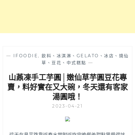
草
芋
圓
豆
花
專
賣
店，
質
—
IFOODIE
,
飲料、冰淇淋、GELATO、冰店、燒仙
樸
草、豆花、中式糕點
—
古
山薡凍手工芋圓│嫩仙草芋圓豆花專
早
味
賣，料好實在又大碗，冬天還有客家
做
湯圓哦！
法
香
2023-04-21
甜
卻
不
膩
這天在昌平路靠近春水堂附近吃完晚餐後甜點胃覺得該
口，