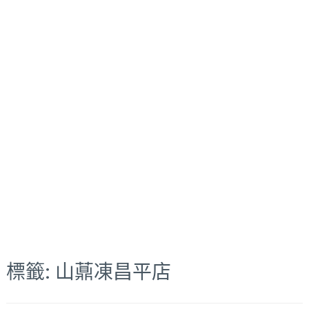
標籤:
山薡凍昌平店