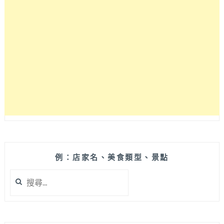
專
賣，
料
好
實
在
又
大
碗，
冬
天
還
有
客
家
例：店家名、美食類型、景點
湯
搜
圓
尋
哦！
關
鍵
字: