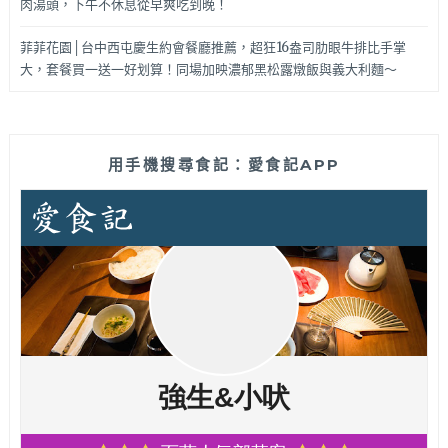
肉湯頭，下午不休息從早爽吃到晚！
菲菲花園│台中西屯慶生約會餐廳推薦，超狂16盎司肋眼牛排比手掌
大，套餐買一送一好划算！同場加映濃郁黑松露燉飯與義大利麵～
用手機搜尋食記：愛食記APP