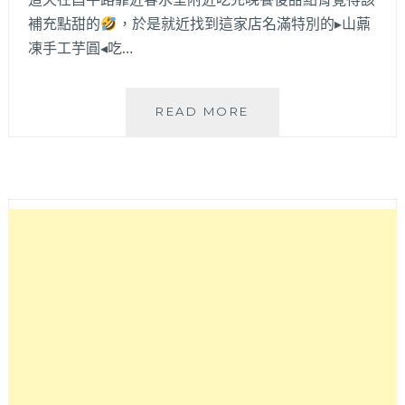
炎
補充點甜的
，於是就近找到這家店名滿特別的▸山薡
炎
凍手工芋圓◂吃…
夏
日
來
山
READ MORE
上
薡
一
凍
碗
手
超
工
消
芋
暑！
圓
│
嫩
仙
草
芋
圓
豆
花