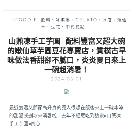
—
IFOODIE
,
飲料、冰淇淋、GELATO、冰店、燒仙
草、豆花、中式糕點
—
山薡凍手工芋圓│配料豐富又超大碗
的嫩仙草芋圓豆花專賣店，質樸古早
味做法香甜卻不膩口，炎炎夏日來上
一碗超消暑！
2024-06-01
最近氣溫又節節高升真的讓人很想在飯後來上一碗冰涼
的甜湯或剉冰來消暑啦！去年不經意吃到這家▸山薡凍
手工芋圓◂真心…