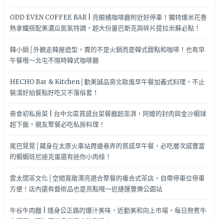
ODD EVEN COFFEE BAR | 亮眼橘咖啡廳附近好停車！獨特爆米花香
熱拿鐵搭配美濃瓜氮氣特調，超大份量巴斯克與碎片提拉米蘇必點！
韓小鍋│外觀走韓屋造型，賣的不是火鍋而是韓式甜點和咖啡！也有早
午餐哦～北屯不限時韓式咖啡廳
HECHO Bar & Kitchen│勤美誠品旁北歐風早午餐加義式料理，不止
裝潢好拍餐點好吃又不落俗套！
叁食初私房菜 | 台中北區質感台菜餐廳超澎湃，阿嬤的封肉與金沙蝦球
超下飯，親友聚餐必吃私房料理！
尾巴晃晃│藏身在太原火車站周邊巷弄的質感早午餐，必吃層次感豐富
的蝦蝦班尼迪克蛋還有迷你小肉桂！
雲太閒茶文化│空間寬敞漂亮適合聚餐的複合式茶店，自帶停車位停車
方便！店內還有藝術品也是亮點哦～近捷運豐樂公園站
牛谷牛肉麵 | 隱身公正路的爆汁美味，近勤美和向上市場，每日熬煮牛