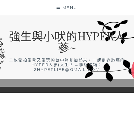
Skip
MENU
to
content
強生與小吠的HYPER人
蔘~
二枚愛拍愛吃又愛玩的台中嗨咖加起來，一起創造過癮的
HYPER人蔘(人生)! →聯絡信箱：
2HYPERLIFE@GMAIL.COM