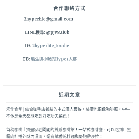
合作聯絡方式
2hyperlife@gmail.com
LINE搜尋: @pjv8210b
IG:
2hyperlife_foodie
FB:
強生與小吠的Hyper人蔘
近期文章
禾作食堂│結合咖啡店餐點的中式個人套餐，裝潢也很像咖啡廳，中午
不休息全天都能吃到好吃功夫菜色！
首稿咖啡 | 插畫家老闆開的質感咖啡館！一站式咖啡廳，可以吃到巨無
霸肉桂捲外酥內濕潤，還有鹹香乾拌麵與舒肥雞沙拉！