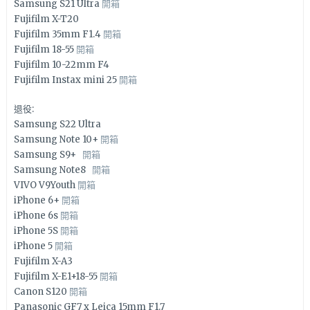
Samsung S21 Ultra
開箱
Fujifilm X-T20
Fujifilm 35mm F1.4
開箱
Fujifilm 18-55
開箱
Fujifilm 10-22mm F4
Fujifilm Instax mini 25
開箱
退役:
Samsung S22 Ultra
Samsung Note 10+
開箱
Samsung S9+
開箱
Samsung Note8
開箱
VIVO V9Youth
開箱
iPhone 6+
開箱
iPhone 6s
開箱
iPhone 5S
開箱
iPhone 5
開箱
Fujifilm X-A3
Fujifilm X-E1+18-55
開箱
Canon S120
開箱
Panasonic GF7 x Leica 15mm F1.7