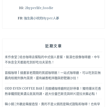
～
IG:
2hyperlife_foodie
FB:
強生與小吠的Hyper人蔘
近期文章
禾作食堂│結合咖啡店餐點的中式個人套餐，裝潢也很像咖啡廳，中午
不休息全天都能吃到好吃功夫菜色！
首稿咖啡 | 插畫家老闆開的質感咖啡館！一站式咖啡廳，可以吃到巨無
霸肉桂捲外酥內濕潤，還有鹹香乾拌麵與舒肥雞沙拉！
ODD EVEN COFFEE BAR | 亮眼橘咖啡廳附近好停車！獨特爆米花香
熱拿鐵搭配美濃瓜氮氣特調，超大份量巴斯克與碎片提拉米蘇必點！
韓小鍋│外觀走韓屋造型，賣的不是火鍋而是韓式甜點和咖啡！也有早