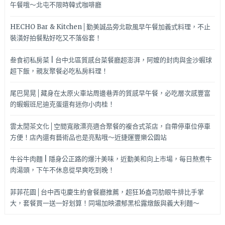
午餐哦～北屯不限時韓式咖啡廳
HECHO Bar & Kitchen│勤美誠品旁北歐風早午餐加義式料理，不止
裝潢好拍餐點好吃又不落俗套！
叁食初私房菜 | 台中北區質感台菜餐廳超澎湃，阿嬤的封肉與金沙蝦球
超下飯，親友聚餐必吃私房料理！
尾巴晃晃│藏身在太原火車站周邊巷弄的質感早午餐，必吃層次感豐富
的蝦蝦班尼迪克蛋還有迷你小肉桂！
雲太閒茶文化│空間寬敞漂亮適合聚餐的複合式茶店，自帶停車位停車
方便！店內還有藝術品也是亮點哦～近捷運豐樂公園站
牛谷牛肉麵 | 隱身公正路的爆汁美味，近勤美和向上市場，每日熬煮牛
肉湯頭，下午不休息從早爽吃到晚！
菲菲花園│台中西屯慶生約會餐廳推薦，超狂16盎司肋眼牛排比手掌
大，套餐買一送一好划算！同場加映濃郁黑松露燉飯與義大利麵～