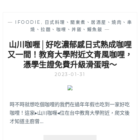
—
IFOODIE
,
日式料理、關東煮、居酒屋、燒肉、串
燒、拉麵、咖哩、丼飯、鰻魚飯
—
山川咖喱│好吃濃郁感日式熟成咖哩
又一間！教育大學附近文青風咖哩，
憑學生證免費升級滑蛋哦～
2023-01-31
時不時就想吃個咖哩的我們在過年年假也吃到一家好吃
咖哩！這家▸山川咖喱◂位在台中教育大學附近，爬文後
才知道主廚曾…