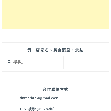
育
大
學
附
近
文
青
風
咖
哩，
例：店家名、美食類型、景點
憑
搜
學
尋
生
關
證
鍵
免
字:
費
升
合作聯絡方式
級
2hyperlife@gmail.com
滑
蛋
LINE搜尋: @pjv8210b
哦