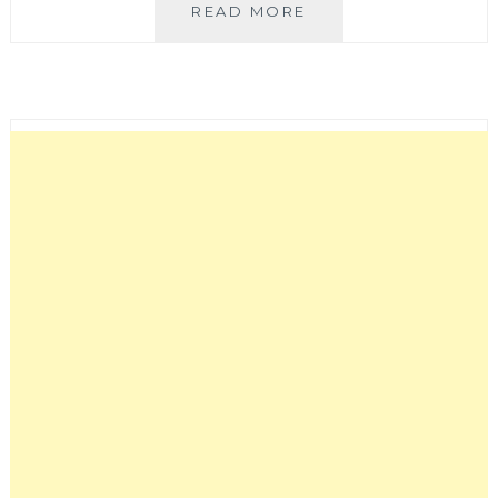
山
READ MORE
川
咖
喱
│
好
吃
濃
郁
感
日
式
熟
成
咖
哩
又
一
間！
教