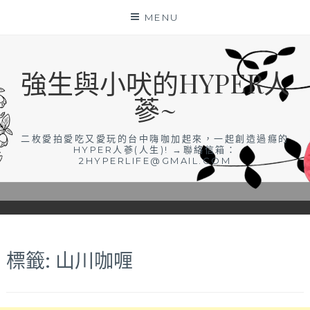
Skip
MENU
to
content
強生與小吠的HYPER人
蔘~
二枚愛拍愛吃又愛玩的台中嗨咖加起來，一起創造過癮的
HYPER人蔘(人生)! →聯絡信箱：
2HYPERLIFE@GMAIL.COM
標籤:
山川咖喱