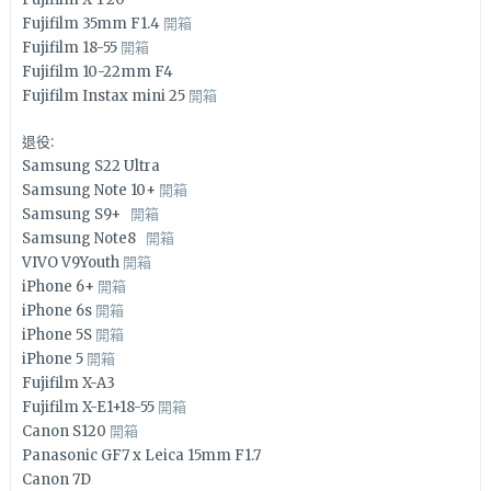
Fujifilm 35mm F1.4
開箱
Fujifilm 18-55
開箱
Fujifilm 10-22mm F4
Fujifilm Instax mini 25
開箱
退役:
Samsung S22 Ultra
Samsung Note 10+
開箱
Samsung S9+
開箱
Samsung Note8
開箱
VIVO V9Youth
開箱
iPhone 6+
開箱
iPhone 6s
開箱
iPhone 5S
開箱
iPhone 5
開箱
Fujifilm X-A3
Fujifilm X-E1+18-55
開箱
Canon S120
開箱
Panasonic GF7 x Leica 15mm F1.7
Canon 7D