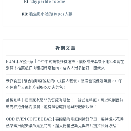
IG:
2hyperlife_foodie
FB:
強生與小吠的Hyper人蔘
近期文章
FUMIJIA富米家 | 台中中式簡餐多樣選擇，價格甜美套餐不用250實在
划算！推薦瓜仔肉和招牌燉豬肉，店內人潮多最好一開就來
禾作食堂│結合咖啡店餐點的中式個人套餐，裝潢也很像咖啡廳，中午
不休息全天都能吃到好吃功夫菜色！
首稿咖啡 | 插畫家老闆開的質感咖啡館！一站式咖啡廳，可以吃到巨無
霸肉桂捲外酥內濕潤，還有鹹香乾拌麵與舒肥雞沙拉！
ODD EVEN COFFEE BAR | 亮眼橘咖啡廳附近好停車！獨特爆米花香
熱拿鐵搭配美濃瓜氮氣特調，超大份量巴斯克與碎片提拉米蘇必點！