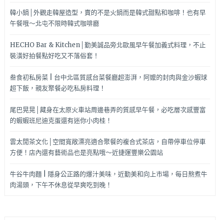
韓小鍋│外觀走韓屋造型，賣的不是火鍋而是韓式甜點和咖啡！也有早
午餐哦～北屯不限時韓式咖啡廳
HECHO Bar & Kitchen│勤美誠品旁北歐風早午餐加義式料理，不止
裝潢好拍餐點好吃又不落俗套！
叁食初私房菜 | 台中北區質感台菜餐廳超澎湃，阿嬤的封肉與金沙蝦球
超下飯，親友聚餐必吃私房料理！
尾巴晃晃│藏身在太原火車站周邊巷弄的質感早午餐，必吃層次感豐富
的蝦蝦班尼迪克蛋還有迷你小肉桂！
雲太閒茶文化│空間寬敞漂亮適合聚餐的複合式茶店，自帶停車位停車
方便！店內還有藝術品也是亮點哦～近捷運豐樂公園站
牛谷牛肉麵 | 隱身公正路的爆汁美味，近勤美和向上市場，每日熬煮牛
肉湯頭，下午不休息從早爽吃到晚！