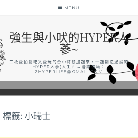
Skip
MENU
to
content
強生與小吠的HYPER人
蔘~
二枚愛拍愛吃又愛玩的台中嗨咖加起來，一起創造過癮的
HYPER人蔘(人生)! →聯絡信箱：
2HYPERLIFE@GMAIL.COM
標籤:
小瑞士