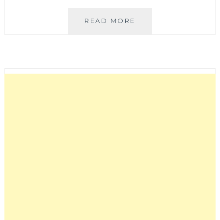
小
READ MORE
日
山
青
│
文
青
簡
約
中
式
麵
館
只
賣
二
種
麵
食！