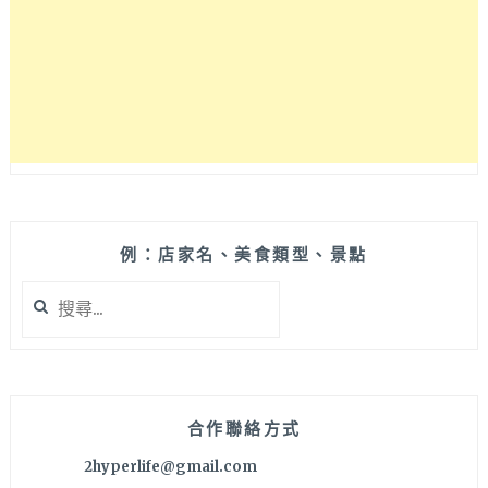
口
味
清
爽
湯
頭
鮮
甜，
老
闆
一
例：店家名、美食類型、景點
人
搜
煮
尋
麵
關
兼
鍵
招
字:
待
售
合作聯絡方式
完
2hyperlife@gmail.com
為