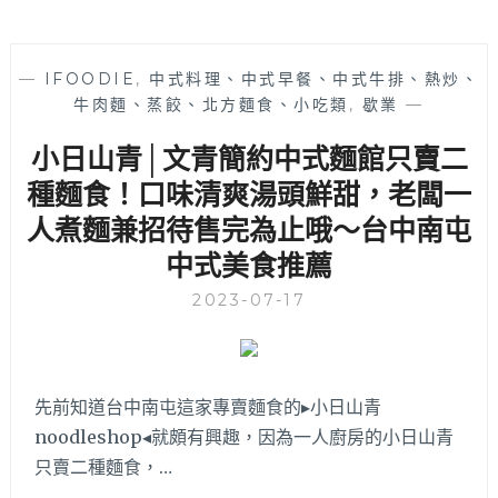
—
IFOODIE
,
中式料理、中式早餐、中式牛排、熱炒、
牛肉麵、蒸餃、北方麵食、小吃類
,
歇業
—
小日山青│文青簡約中式麵館只賣二
種麵食！口味清爽湯頭鮮甜，老闆一
人煮麵兼招待售完為止哦～台中南屯
中式美食推薦
2023-07-17
先前知道台中南屯這家專賣麵食的▸小日山青
noodleshop◂就頗有興趣，因為一人廚房的小日山青
只賣二種麵食，…