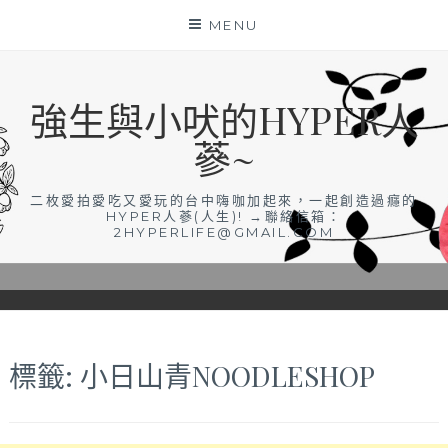
Skip
MENU
to
content
強生與小吠的HYPER人
蔘~
二枚愛拍愛吃又愛玩的台中嗨咖加起來，一起創造過癮的
HYPER人蔘(人生)! →聯絡信箱：
2HYPERLIFE@GMAIL.COM
標籤:
小日山青NOODLESHOP