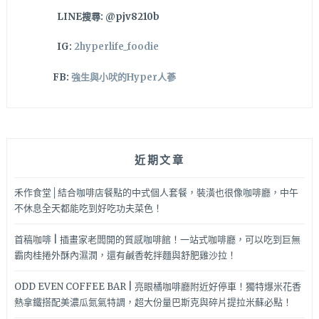
止
LINE搜尋: @pjv8210b
哦
～
IG:
2hyperlife_foodie
台
中
FB:
強生與小吠的Hyper人蔘
南
屯
中
式
美
近期文章
食
推
薦
禾作食堂│結合咖啡店餐點的中式個人套餐，裝潢也很像咖啡廳，中午
不休息全天都能吃到好吃功夫菜色！
首稿咖啡 | 插畫家老闆開的質感咖啡館！一站式咖啡廳，可以吃到巨無
霸肉桂捲外酥內濕潤，還有鹹香乾拌麵與舒肥雞沙拉！
ODD EVEN COFFEE BAR | 亮眼橘咖啡廳附近好停車！獨特爆米花香
熱拿鐵搭配美濃瓜氮氣特調，超大份量巴斯克與碎片提拉米蘇必點！