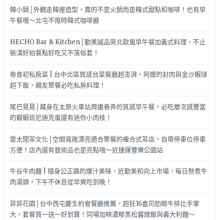
韓小鍋│外觀走韓屋造型，賣的不是火鍋而是韓式甜點和咖啡！也有早
午餐哦～北屯不限時韓式咖啡廳
HECHO Bar & Kitchen│勤美誠品旁北歐風早午餐加義式料理，不止
裝潢好拍餐點好吃又不落俗套！
叁食初私房菜 | 台中北區質感台菜餐廳超澎湃，阿嬤的封肉與金沙蝦球
超下飯，親友聚餐必吃私房料理！
尾巴晃晃│藏身在太原火車站周邊巷弄的質感早午餐，必吃層次感豐富
的蝦蝦班尼迪克蛋還有迷你小肉桂！
雲太閒茶文化│空間寬敞漂亮適合聚餐的複合式茶店，自帶停車位停車
方便！店內還有藝術品也是亮點哦～近捷運豐樂公園站
牛谷牛肉麵 | 隱身公正路的爆汁美味，近勤美和向上市場，每日熬煮牛
肉湯頭，下午不休息從早爽吃到晚！
菲菲花園│台中西屯慶生約會餐廳推薦，超狂16盎司肋眼牛排比手掌
大，套餐買一送一好划算！同場加映濃郁黑松露燉飯與義大利麵～