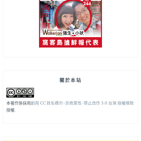
關於本站
本著作係採用
創用 CC 姓名標示-非商業性-禁止改作 3.0 台灣 授權條款
授權.