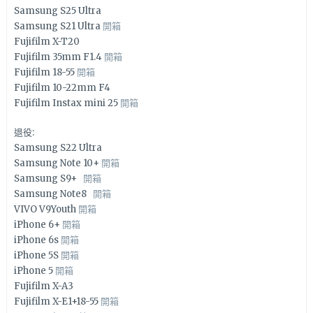
Samsung S25 Ultra
Samsung S21 Ultra
開箱
Fujifilm X-T20
Fujifilm 35mm F1.4
開箱
Fujifilm 18-55
開箱
Fujifilm 10-22mm F4
Fujifilm Instax mini 25
開箱
退役:
Samsung S22 Ultra
Samsung Note 10+
開箱
Samsung S9+
開箱
Samsung Note8
開箱
VIVO V9Youth
開箱
iPhone 6+
開箱
iPhone 6s
開箱
iPhone 5S
開箱
iPhone 5
開箱
Fujifilm X-A3
Fujifilm X-E1+18-55
開箱