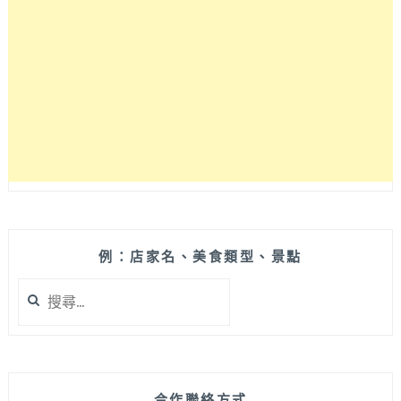
對
焦
快
M43
系
統
相
機
例：店家名、美食類型、景點
搜
尋
關
鍵
字:
合作聯絡方式