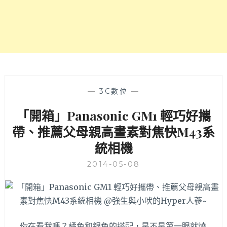
壓
迫
感
早
午
餐、
餐
點
有
—
3C數位
—
進
「開箱」Panasonic GM1 輕巧好攜
步
空
帶、推薦父母親高畫素對焦快M43系
間
統相機
2014-05-08
你在看我嗎？橘色和銀色的搭配，是不是第一眼就燒