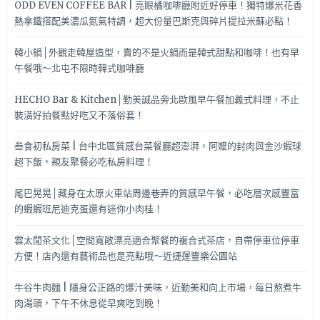
ODD EVEN COFFEE BAR | 亮眼橘咖啡廳附近好停車！獨特爆米花香
熱拿鐵搭配美濃瓜氮氣特調，超大份量巴斯克與碎片提拉米蘇必點！
韓小鍋│外觀走韓屋造型，賣的不是火鍋而是韓式甜點和咖啡！也有早
午餐哦～北屯不限時韓式咖啡廳
HECHO Bar & Kitchen│勤美誠品旁北歐風早午餐加義式料理，不止
裝潢好拍餐點好吃又不落俗套！
叁食初私房菜 | 台中北區質感台菜餐廳超澎湃，阿嬤的封肉與金沙蝦球
超下飯，親友聚餐必吃私房料理！
尾巴晃晃│藏身在太原火車站周邊巷弄的質感早午餐，必吃層次感豐富
的蝦蝦班尼迪克蛋還有迷你小肉桂！
雲太閒茶文化│空間寬敞漂亮適合聚餐的複合式茶店，自帶停車位停車
方便！店內還有藝術品也是亮點哦～近捷運豐樂公園站
牛谷牛肉麵 | 隱身公正路的爆汁美味，近勤美和向上市場，每日熬煮牛
肉湯頭，下午不休息從早爽吃到晚！