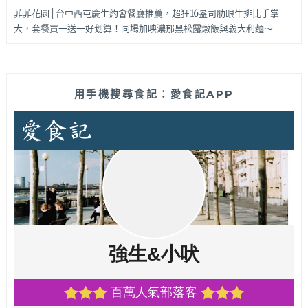
菲菲花園│台中西屯慶生約會餐廳推薦，超狂16盎司肋眼牛排比手掌
大，套餐買一送一好划算！同場加映濃郁黑松露燉飯與義大利麵～
用手機搜尋食記：愛食記APP