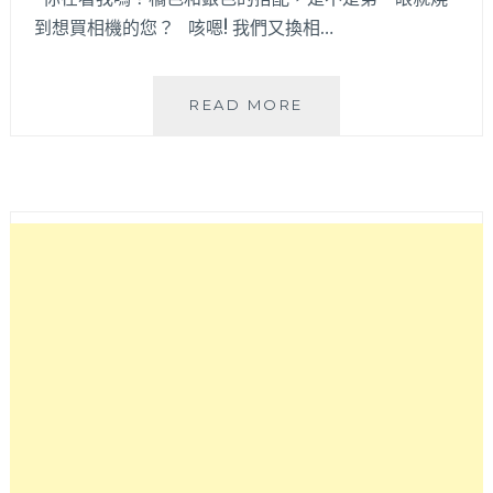
到想買相機的您？ 咳嗯! 我們又換相…
「開
READ MORE
箱」
PANASONIC
GM1
輕
巧
好
攜
帶、
推
薦
父
母
親
高
畫
素