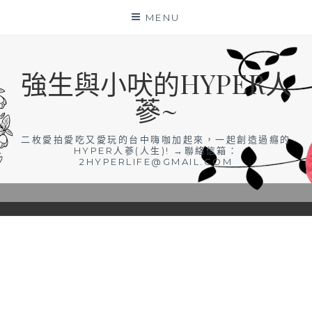
Skip
MENU
to
content
強生與小吠的HYPER人
蔘~
二枚愛拍愛吃又愛玩的台中嗨咖加起來，一起創造過癮的
HYPER人蔘(人生)! →聯絡信箱：
2HYPERLIFE@GMAIL.COM