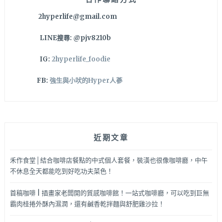
2hyperlife@gmail.com
LINE搜尋: @pjv8210b
IG:
2hyperlife_foodie
FB:
強生與小吠的Hyper人蔘
近期文章
禾作食堂│結合咖啡店餐點的中式個人套餐，裝潢也很像咖啡廳，中午
不休息全天都能吃到好吃功夫菜色！
首稿咖啡 | 插畫家老闆開的質感咖啡館！一站式咖啡廳，可以吃到巨無
霸肉桂捲外酥內濕潤，還有鹹香乾拌麵與舒肥雞沙拉！