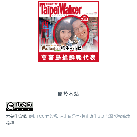
關於本站
本著作係採用
創用 CC 姓名標示-非商業性-禁止改作 3.0 台灣 授權條款
授權.