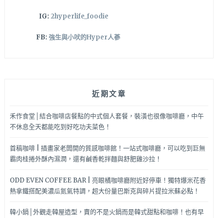
IG:
2hyperlife_foodie
FB:
強生與小吠的Hyper人蔘
近期文章
禾作食堂│結合咖啡店餐點的中式個人套餐，裝潢也很像咖啡廳，中午
不休息全天都能吃到好吃功夫菜色！
首稿咖啡 | 插畫家老闆開的質感咖啡館！一站式咖啡廳，可以吃到巨無
霸肉桂捲外酥內濕潤，還有鹹香乾拌麵與舒肥雞沙拉！
ODD EVEN COFFEE BAR | 亮眼橘咖啡廳附近好停車！獨特爆米花香
熱拿鐵搭配美濃瓜氮氣特調，超大份量巴斯克與碎片提拉米蘇必點！
韓小鍋│外觀走韓屋造型，賣的不是火鍋而是韓式甜點和咖啡！也有早