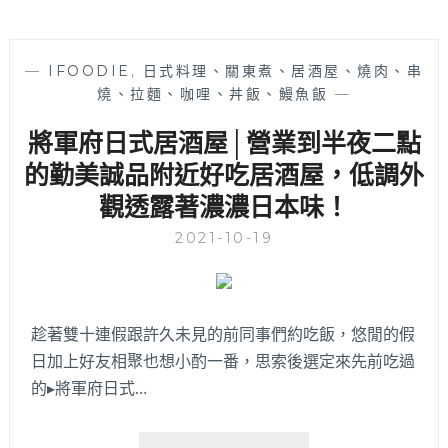
—
IFOODIE
,
日式料理、關東煮、居酒屋、燒肉、串
燒、拉麵、咖哩、丼飯、鰻魚飯
—
將軍府日式居酒屋│營業到半夜二點
的勤美誠品附近好吃居酒屋，低調外
觀透露著濃濃日本味！
2021-10-19
趁著雙十連假跟許久未見的前同事們約吃飯，悠閒的假
日加上好友相聚也想小酌一番，思索後選定來先前吃過
的▸將軍府日式…