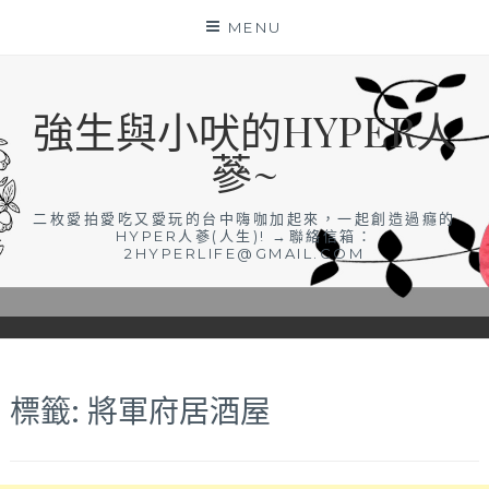
Skip
MENU
to
content
強生與小吠的HYPER人
蔘~
二枚愛拍愛吃又愛玩的台中嗨咖加起來，一起創造過癮的
HYPER人蔘(人生)! →聯絡信箱：
2HYPERLIFE@GMAIL.COM
標籤:
將軍府居酒屋