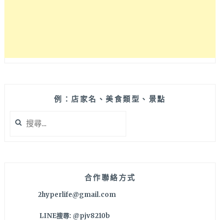
品
附
近
好
吃
居
酒
屋，
低
調
例：店家名、美食類型、景點
外
搜
觀
尋
透
關
露
鍵
著
字:
濃
濃
合作聯絡方式
日
2hyperlife@gmail.com
本
味！
LINE搜尋: @pjv8210b