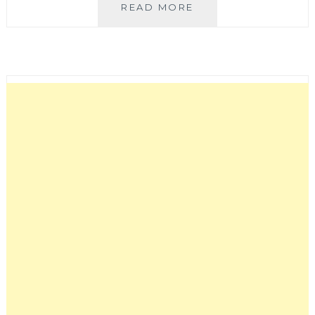
將
READ MORE
軍
府
日
式
居
酒
屋
│
營
業
到
半
夜
二
點
的
勤
美
誠