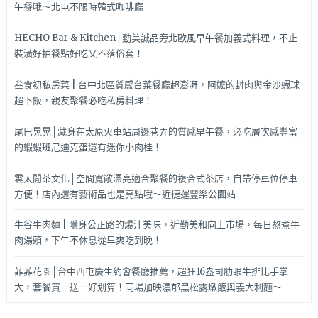
午餐哦～北屯不限時韓式咖啡廳
HECHO Bar & Kitchen│勤美誠品旁北歐風早午餐加義式料理，不止
裝潢好拍餐點好吃又不落俗套！
叁食初私房菜 | 台中北區質感台菜餐廳超澎湃，阿嬤的封肉與金沙蝦球
超下飯，親友聚餐必吃私房料理！
尾巴晃晃│藏身在太原火車站周邊巷弄的質感早午餐，必吃層次感豐富
的蝦蝦班尼迪克蛋還有迷你小肉桂！
雲太閒茶文化│空間寬敞漂亮適合聚餐的複合式茶店，自帶停車位停車
方便！店內還有藝術品也是亮點哦～近捷運豐樂公園站
牛谷牛肉麵 | 隱身公正路的爆汁美味，近勤美和向上市場，每日熬煮牛
肉湯頭，下午不休息從早爽吃到晚！
菲菲花園│台中西屯慶生約會餐廳推薦，超狂16盎司肋眼牛排比手掌
大，套餐買一送一好划算！同場加映濃郁黑松露燉飯與義大利麵～