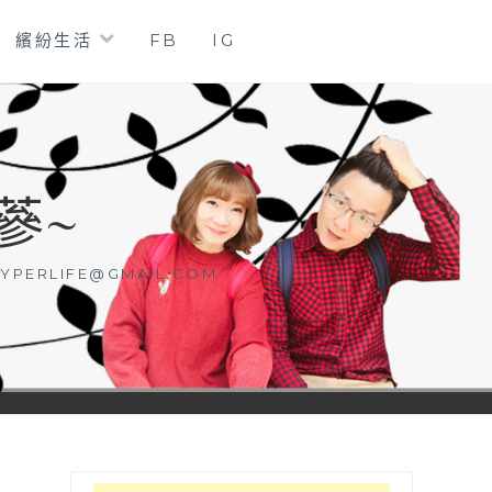
繽紛生活
FB
IG
蔘~
YPERLIFE@GMAIL.COM