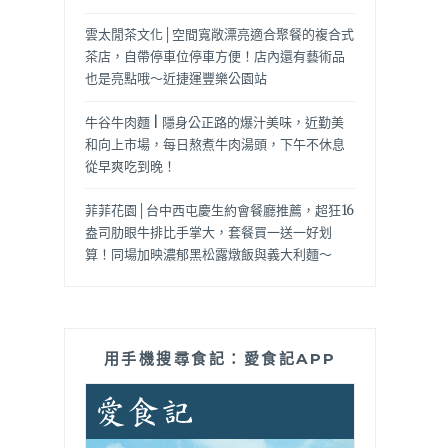
雲太閒茶文化│空間寬敞漂亮適合聚餐的複合式
茶店，自帶停車位停車方便！店內還有藝術品
也是亮點哦～近捷運豐樂公園站
牛谷牛肉麵 | 隱身公正路的爆汁美味，近勤美
和向上市場，每日熬煮牛肉湯頭，下午不休息
從早爽吃到晚！
菲菲花園│台中西屯慶生約會餐廳推薦，超狂16
盎司肋眼牛排比手掌大，套餐買一送一好划
算！同場加映濃郁黑松露燉飯與義大利麵～
用手機搜尋食記：愛食記APP