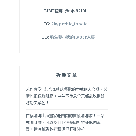
LINE搜尋: @pjv8210b
IG:
2hyperlife_foodie
FB:
強生與小吠的Hyper人蔘
近期文章
禾作食堂│結合咖啡店餐點的中式個人套餐，裝
潢也很像咖啡廳，中午不休息全天都能吃到好
吃功夫菜色！
首稿咖啡 | 插畫家老闆開的質感咖啡館！一站
式咖啡廳，可以吃到巨無霸肉桂捲外酥內濕
潤，還有鹹香乾拌麵與舒肥雞沙拉！