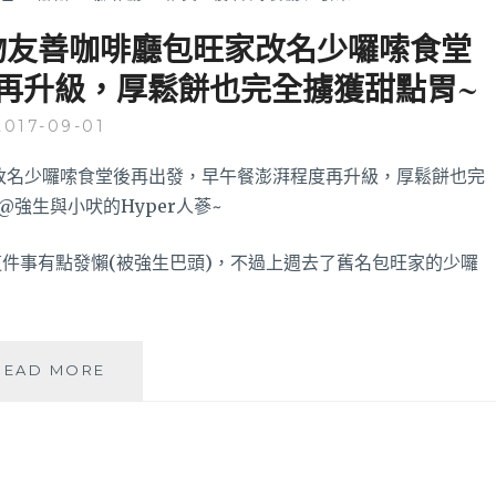
物友善咖啡廳包旺家改名少囉嗦食堂
再升級，厚鬆餅也完全擄獲甜點胃~
2017-09-01
件事有點發懶(被強生巴頭)，不過上週去了舊名包旺家的少囉
「少
READ MORE
囉
嗦，
吃
就
對