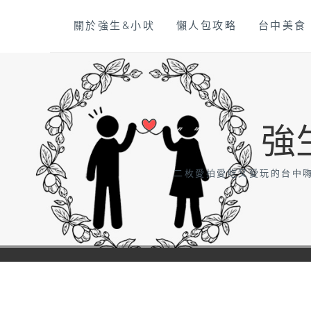
Skip
關於強生&小吠
懶人包攻略
台中美食
to
content
強
二枚愛拍愛吃又愛玩的台中嗨