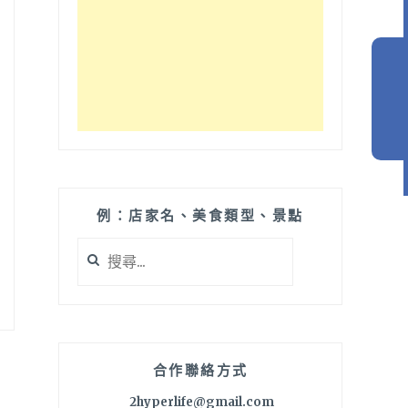
例：店家名、美食類型、景點
搜
尋
關
鍵
字:
合作聯絡方式
2hyperlife@gmail.com