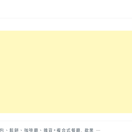
包、鬆餅、咖啡廳、雜貨+複合式餐廳
,
歇業
—