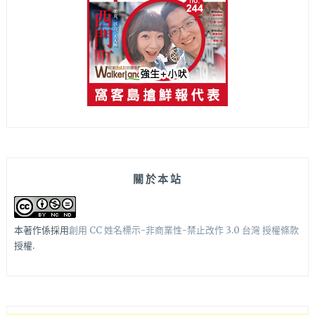
關於本站
本著作係採用
創用 CC 姓名標示-非商業性-禁止改作 3.0 台灣 授權條款
授權.