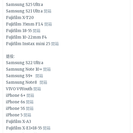
Samsung S25 Ultra
Samsung S21 Ultra
開箱
Fujifilm X-T20
Fujifilm 35mm F1.4
開箱
Fujifilm 18-55
開箱
Fujifilm 10-22mm F4
Fujifilm Instax mini 25
開箱
退役:
Samsung S22 Ultra
Samsung Note 10+
開箱
Samsung S9+
開箱
Samsung Note8
開箱
VIVO V9Youth
開箱
iPhone 6+
開箱
iPhone 6s
開箱
iPhone 5S
開箱
iPhone 5
開箱
Fujifilm X-A3
Fujifilm X-E1+18-55
開箱