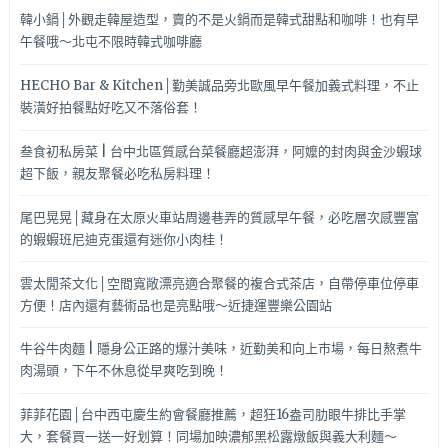
韓小鍋│外觀走韓屋造型，賣的不是火鍋而是韓式甜點和咖啡！也有早
午餐哦～北屯不限時韓式咖啡廳
HECHO Bar & Kitchen│勤美誠品旁北歐風早午餐加義式料理，不止
裝潢好拍餐點好吃又不落俗套！
叁食初私房菜 | 台中北區質感台菜餐廳超澎湃，阿嬤的封肉與金沙蝦球
超下飯，親友聚餐必吃私房料理！
尾巴晃晃│藏身在太原火車站周邊巷弄的質感早午餐，必吃層次感豐富
的蝦蝦班尼迪克蛋還有迷你小肉桂！
雲太閒茶文化│空間寬敞漂亮適合聚餐的複合式茶店，自帶停車位停車
方便！店內還有藝術品也是亮點哦～近捷運豐樂公園站
牛谷牛肉麵 | 隱身公正路的爆汁美味，近勤美和向上市場，每日熬煮牛
肉湯頭，下午不休息從早爽吃到晚！
菲菲花園│台中西屯慶生約會餐廳推薦，超狂16盎司肋眼牛排比手掌
大，套餐買一送一好划算！同場加映濃郁黑松露燉飯與義大利麵～