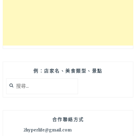
人
忍
不
住
一
根
接
一
根
的
台
例：店家名、美食類型、景點
中
搜
伴
尋
手
關
禮！
鍵
四
字:
種
口
合作聯絡方式
味
2hyperlife@gmail.com
中