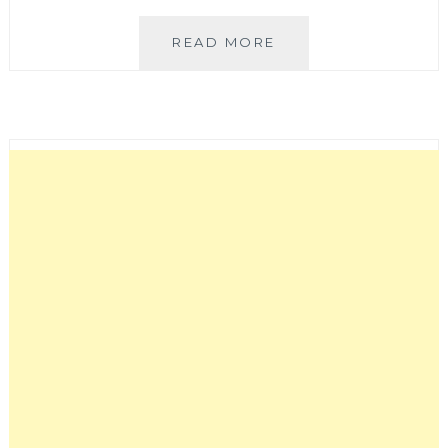
實
READ MORE
心
蛋
捲
│
月
銷
10
萬
捲
的
包
餡
蛋
捲
超
涮
嘴，
讓