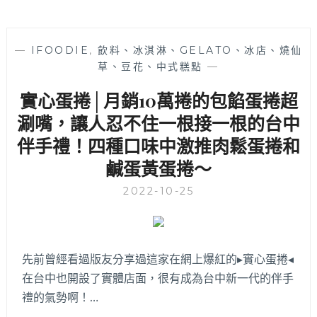
—
IFOODIE
,
飲料、冰淇淋、GELATO、冰店、燒仙
草、豆花、中式糕點
—
實心蛋捲│月銷10萬捲的包餡蛋捲超
涮嘴，讓人忍不住一根接一根的台中
伴手禮！四種口味中激推肉鬆蛋捲和
鹹蛋黃蛋捲～
2022-10-25
先前曾經看過版友分享過這家在網上爆紅的▸實心蛋捲◂
在台中也開設了實體店面，很有成為台中新一代的伴手
禮的氣勢啊！…