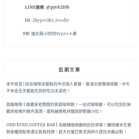
激
LINE搜尋: @pjv8210b
推
肉
IG:
2hyperlife_foodie
鬆
蛋
FB:
強生與小吠的Hyper人蔘
捲
和
鹹
蛋
黃
近期文章
蛋
捲
～
禾作食堂│結合咖啡店餐點的中式個人套餐，裝潢也很像咖啡廳，中午
不休息全天都能吃到好吃功夫菜色！
首稿咖啡 | 插畫家老闆開的質感咖啡館！一站式咖啡廳，可以吃到巨無
霸肉桂捲外酥內濕潤，還有鹹香乾拌麵與舒肥雞沙拉！
ODD EVEN COFFEE BAR | 亮眼橘咖啡廳附近好停車！獨特爆米花香
熱拿鐵搭配美濃瓜氮氣特調，超大份量巴斯克與碎片提拉米蘇必點！