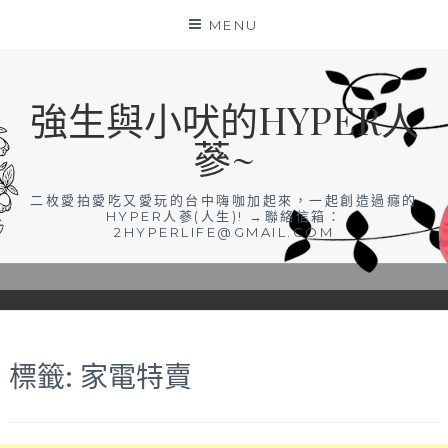
Skip
MENU
to
content
強生與小吠的HYPER人
蔘~
二枚愛拍愛吃又愛玩的台中嗨咖加起來，一起創造過癮的
HYPER人蔘(人生)! →聯絡信箱：
2HYPERLIFE@GMAIL.COM
標籤:
家電特賣