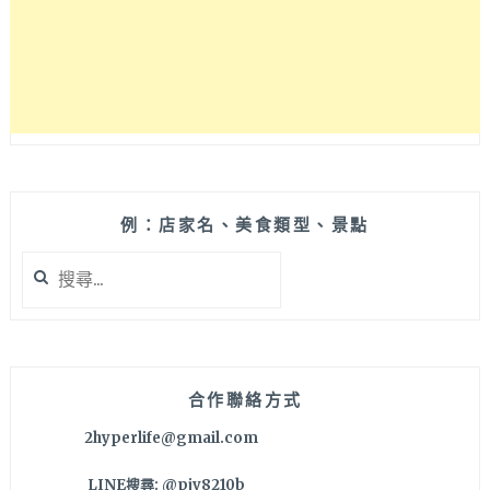
衣
飾
和
家
電
超
優
惠
特
賣
例：店家名、美食類型、景點
中
搜
快
尋
來
關
搶
鍵
貨
字:
~
合作聯絡方式
2hyperlife@gmail.com
LINE搜尋: @pjv8210b