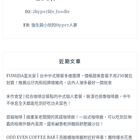
IG:
2hyperlife_foodie
FB:
強生與小吠的Hyper人蔘
近期文章
FUMIJIA富米家 | 台中中式簡餐多樣選擇，價格甜美套餐不用250實在
划算！推薦瓜仔肉和招牌燉豬肉，店內人潮多最好一開就來
禾作食堂│結合咖啡店餐點的中式個人套餐，裝潢也很像咖啡廳，中午
不休息全天都能吃到好吃功夫菜色！
首稿咖啡 | 插畫家老闆開的質感咖啡館！一站式咖啡廳，可以吃到巨無
霸肉桂捲外酥內濕潤，還有鹹香乾拌麵與舒肥雞沙拉！
ODD EVEN COFFEE BAR | 亮眼橘咖啡廳附近好停車！獨特爆米花香