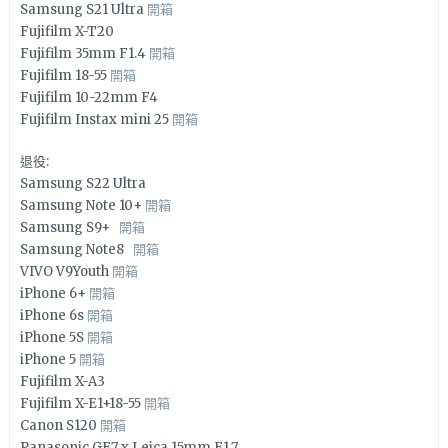
Samsung S21 Ultra
開箱
Fujifilm X-T20
Fujifilm 35mm F1.4
開箱
Fujifilm 18-55
開箱
Fujifilm 10-22mm F4
Fujifilm Instax mini 25
開箱
退役:
Samsung S22 Ultra
Samsung Note 10+
開箱
Samsung S9+
開箱
Samsung Note8
開箱
VIVO V9Youth
開箱
iPhone 6+
開箱
iPhone 6s
開箱
iPhone 5S
開箱
iPhone 5
開箱
Fujifilm X-A3
Fujifilm X-E1+18-55
開箱
Canon S120
開箱
Panasonic GF7 x Leica 15mm F1.7