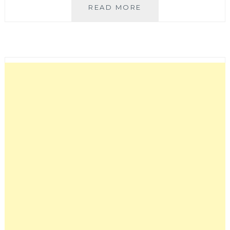
台
READ MORE
中
朝
馬
年
度
廠
拍
開
跑
啦!!
思
薇
爾、
LA
NEW、
運
動
鞋
款