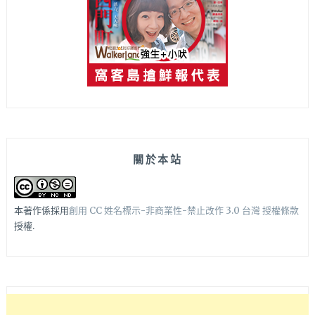
關於本站
本著作係採用
創用 CC 姓名標示-非商業性-禁止改作 3.0 台灣 授權條款
授權.