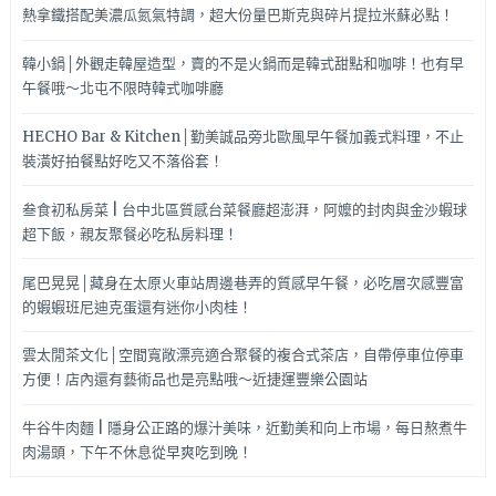
熱拿鐵搭配美濃瓜氮氣特調，超大份量巴斯克與碎片提拉米蘇必點！
韓小鍋│外觀走韓屋造型，賣的不是火鍋而是韓式甜點和咖啡！也有早
午餐哦～北屯不限時韓式咖啡廳
HECHO Bar & Kitchen│勤美誠品旁北歐風早午餐加義式料理，不止
裝潢好拍餐點好吃又不落俗套！
叁食初私房菜 | 台中北區質感台菜餐廳超澎湃，阿嬤的封肉與金沙蝦球
超下飯，親友聚餐必吃私房料理！
尾巴晃晃│藏身在太原火車站周邊巷弄的質感早午餐，必吃層次感豐富
的蝦蝦班尼迪克蛋還有迷你小肉桂！
雲太閒茶文化│空間寬敞漂亮適合聚餐的複合式茶店，自帶停車位停車
方便！店內還有藝術品也是亮點哦～近捷運豐樂公園站
牛谷牛肉麵 | 隱身公正路的爆汁美味，近勤美和向上市場，每日熬煮牛
肉湯頭，下午不休息從早爽吃到晚！