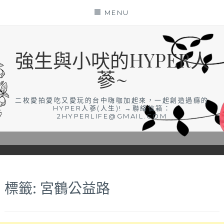
Skip
MENU
to
content
強生與小吠的HYPER人
蔘~
二枚愛拍愛吃又愛玩的台中嗨咖加起來，一起創造過癮的
HYPER人蔘(人生)! →聯絡信箱：
2HYPERLIFE@GMAIL.COM
標籤:
宮鶴公益路