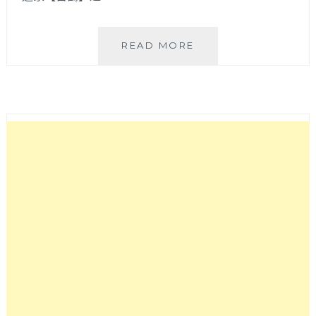
宮
READ MORE
鶴
炙
燒
專
門
店
|
高
雄
超
人
氣
燒
肉
在
台
中