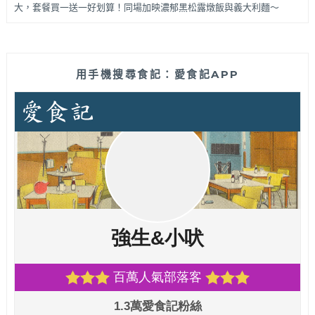
大，套餐買一送一好划算！同場加映濃郁黑松露燉飯與義大利麵～
用手機搜尋食記：愛食記APP