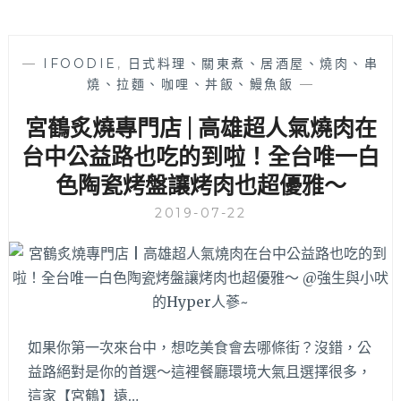
—
IFOODIE
,
日式料理、關東煮、居酒屋、燒肉、串
燒、拉麵、咖哩、丼飯、鰻魚飯
—
宮鶴炙燒專門店 | 高雄超人氣燒肉在
台中公益路也吃的到啦！全台唯一白
色陶瓷烤盤讓烤肉也超優雅～
2019-07-22
如果你第一次來台中，想吃美食會去哪條街？沒錯，公
益路絕對是你的首選～這裡餐廳環境大氣且選擇很多，
這家【宮鶴】遠…