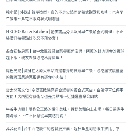
韓小鍋│外觀走韓屋造型，賣的不是火鍋而是韓式甜點和咖啡！也有早
午餐哦～北屯不限時韓式咖啡廳
HECHO Bar & Kitchen│勤美誠品旁北歐風早午餐加義式料理，不止
裝潢好拍餐點好吃又不落俗套！
叁食初私房菜 | 台中北區質感台菜餐廳超澎湃，阿嬤的封肉與金沙蝦球
超下飯，親友聚餐必吃私房料理！
尾巴晃晃│藏身在太原火車站周邊巷弄的質感早午餐，必吃層次感豐富
的蝦蝦班尼迪克蛋還有迷你小肉桂！
雲太閒茶文化│空間寬敞漂亮適合聚餐的複合式茶店，自帶停車位停車
方便！店內還有藝術品也是亮點哦～近捷運豐樂公園站
牛谷牛肉麵 | 隱身公正路的爆汁美味，近勤美和向上市場，每日熬煮牛
肉湯頭，下午不休息從早爽吃到晚！
菲菲花園│台中西屯慶生約會餐廳推薦，超狂16盎司肋眼牛排比手掌