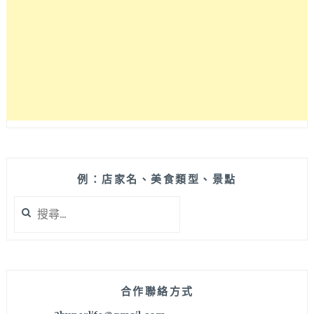
公
益
路
也
吃
的
到
啦！
全
台
唯
一
例：店家名、美食類型、景點
白
搜
色
尋
陶
關
瓷
鍵
烤
字:
盤
讓
合作聯絡方式
烤