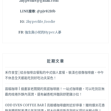
2hyperlife@gmail.com
肉
也
LINE搜尋: @pjv8210b
超
優
IG:
2hyperlife_foodie
雅
～
FB:
強生與小吠的Hyper人蔘
近期文章
禾作食堂│結合咖啡店餐點的中式個人套餐，裝潢也很像咖啡廳，中午
不休息全天都能吃到好吃功夫菜色！
首稿咖啡 | 插畫家老闆開的質感咖啡館！一站式咖啡廳，可以吃到巨無
霸肉桂捲外酥內濕潤，還有鹹香乾拌麵與舒肥雞沙拉！
ODD EVEN COFFEE BAR | 亮眼橘咖啡廳附近好停車！獨特爆米花香
熱拿鐵搭配美濃瓜氮氣特調，超大份量巴斯克與碎片提拉米蘇必點！