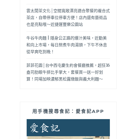
雲太閒茶文化│空間寬敞漂亮適合聚餐的複合式
茶店，自帶停車位停車方便！店內還有藝術品
也是亮點哦～近捷運豐樂公園站
牛谷牛肉麵 | 隱身公正路的爆汁美味，近勤美
和向上市場，每日熬煮牛肉湯頭，下午不休息
從早爽吃到晚！
菲菲花園│台中西屯慶生約會餐廳推薦，超狂16
盎司肋眼牛排比手掌大，套餐買一送一好划
算！同場加映濃郁黑松露燉飯與義大利麵～
用手機搜尋食記：愛食記APP