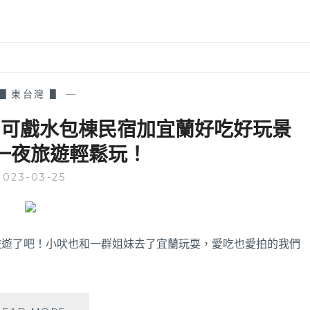
▋東台灣 ▋
—
包│可戲水包棟民宿加宜蘭好吃好玩景
一夜旅遊輕鬆玩！
2023-03-25
旅遊了吧！小吠也和一群姐妹去了宜蘭玩耍，愛吃也愛拍的我們
宜