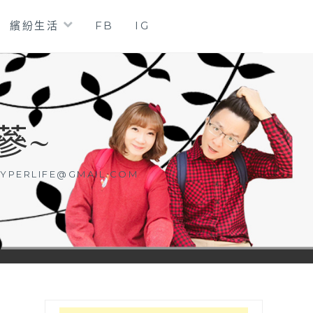
繽紛生活
FB
IG
蔘~
YPERLIFE@GMAIL.COM