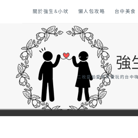
Skip
關於強生&小吠
懶人包攻略
台中美食
to
content
強
二枚愛拍愛吃又愛玩的台中嗨