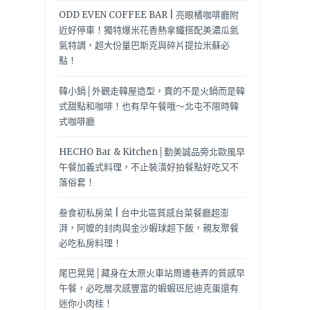
ODD EVEN COFFEE BAR | 亮眼橘咖啡廳附
近好停車！獨特爆米花香熱拿鐵搭配美濃瓜氮
氣特調，超大份量巴斯克與碎片提拉米蘇必
點！
韓小鍋│外觀走韓屋造型，賣的不是火鍋而是韓
式甜點和咖啡！也有早午餐哦～北屯不限時韓
式咖啡廳
HECHO Bar & Kitchen│勤美誠品旁北歐風早
午餐加義式料理，不止裝潢好拍餐點好吃又不
落俗套！
叁食初私房菜 | 台中北區質感台菜餐廳超澎
湃，阿嬤的封肉與金沙蝦球超下飯，親友聚餐
必吃私房料理！
尾巴晃晃│藏身在太原火車站周邊巷弄的質感早
午餐，必吃層次感豐富的蝦蝦班尼迪克蛋還有
迷你小肉桂！