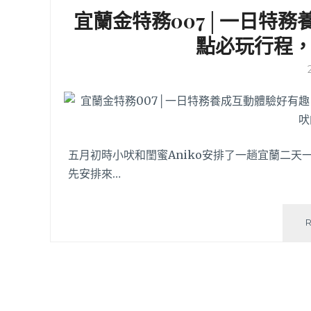
宜蘭金特務007│一日特務
點必玩行程
五月初時小吠和閨蜜Aniko安排了一趟宜蘭二
先安排來…