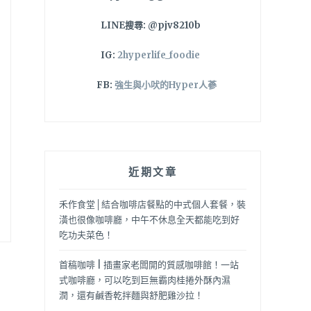
LINE搜尋: @pjv8210b
IG:
2hyperlife_foodie
FB:
強生與小吠的Hyper人蔘
近期文章
禾作食堂│結合咖啡店餐點的中式個人套餐，裝
潢也很像咖啡廳，中午不休息全天都能吃到好
吃功夫菜色！
首稿咖啡 | 插畫家老闆開的質感咖啡館！一站
式咖啡廳，可以吃到巨無霸肉桂捲外酥內濕
潤，還有鹹香乾拌麵與舒肥雞沙拉！