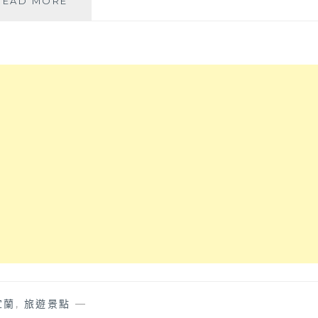
READ MORE
蘭
美
食
景
點
2023
懶
人
包
│
可
戲
水
包
棟
民
宿
加
宜
宜蘭
,
旅遊景點
—
蘭