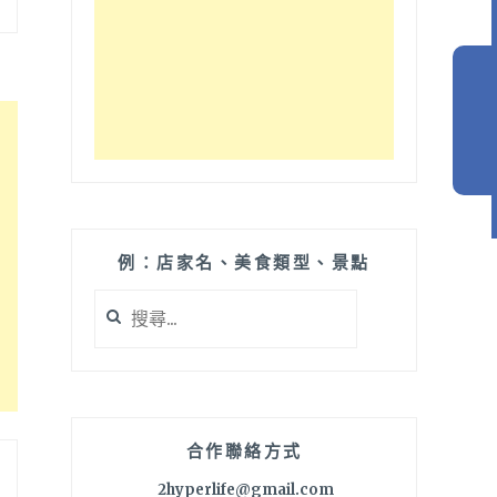
例：店家名、美食類型、景點
搜
尋
關
鍵
字:
合作聯絡方式
2hyperlife@gmail.com