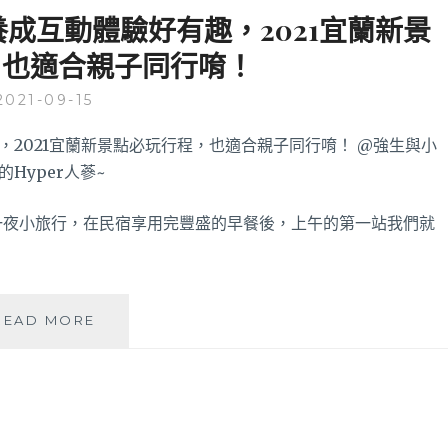
好
養成互動體驗好有趣，2021宜蘭新景
吃
，也適合親子同行唷！
好
玩
2021-09-15
景
點，
二
天
一
夜
天一夜小旅行，在民宿享用完豐盛的早餐後，上午的第一站我們就
旅
遊
輕
鬆
宜
READ MORE
玩！
蘭
金
特
務
007│