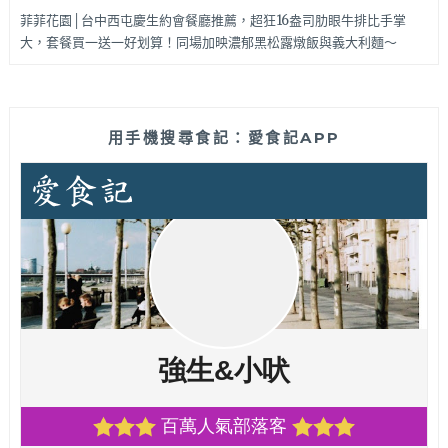
菲菲花園│台中西屯慶生約會餐廳推薦，超狂16盎司肋眼牛排比手掌
大，套餐買一送一好划算！同場加映濃郁黑松露燉飯與義大利麵～
用手機搜尋食記：愛食記APP