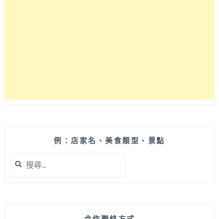
直
擊
龜
山
島
全
貌
的
海
景
房，
有
好
例：店家名、美食類型、景點
吃
搜
下
尋
午
關
茶
鍵
還
字:
有
全
合作聯絡方式