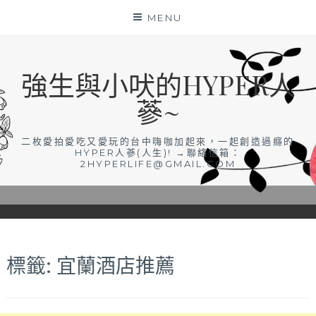
Skip
MENU
to
content
強生與小吠的HYPER人
蔘~
二枚愛拍愛吃又愛玩的台中嗨咖加起來，一起創造過癮的
HYPER人蔘(人生)! →聯絡信箱：
2HYPERLIFE@GMAIL.COM
標籤:
宜蘭酒店推薦