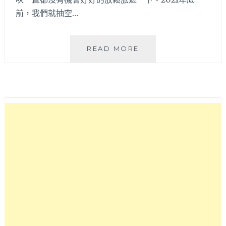
前，我們就抽空…
蘭
READ MORE
陽
烏
石
港
海
景
酒
店
|
宜
蘭
住
宿
推
薦
可