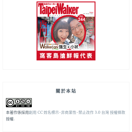
關於本站
本著作係採用
創用 CC 姓名標示-非商業性-禁止改作 3.0 台灣 授權條款
授權.