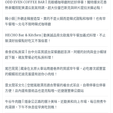
ODD EVEN COFFEE BAR | 亮眼橘咖啡廳附近好停車！獨特爆米花香
熱拿鐵搭配美濃瓜氮氣特調，超大份量巴斯克與碎片提拉米蘇必點！
韓小鍋│外觀走韓屋造型，賣的不是火鍋而是韓式甜點和咖啡！也有早
午餐哦～北屯不限時韓式咖啡廳
HECHO Bar & Kitchen│勤美誠品旁北歐風早午餐加義式料理，不止
裝潢好拍餐點好吃又不落俗套！
叁食初私房菜 | 台中北區質感台菜餐廳超澎湃，阿嬤的封肉與金沙蝦球
超下飯，親友聚餐必吃私房料理！
尾巴晃晃│藏身在太原火車站周邊巷弄的質感早午餐，必吃層次感豐富
的蝦蝦班尼迪克蛋還有迷你小肉桂！
雲太閒茶文化│空間寬敞漂亮適合聚餐的複合式茶店，自帶停車位停車
方便！店內還有藝術品也是亮點哦～近捷運豐樂公園站
牛谷牛肉麵 | 隱身公正路的爆汁美味，近勤美和向上市場，每日熬煮牛
肉湯頭，下午不休息從早爽吃到晚！