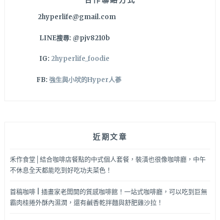
宜
2hyperlife@gmail.com
蘭
最
LINE搜尋: @pjv8210b
便
宜
IG:
2hyperlife_foodie
烤
鴨
FB:
強生與小吠的Hyper人蔘
五
吃，
慢
遊
宜
近期文章
蘭
就
是
禾作食堂│結合咖啡店餐點的中式個人套餐，裝潢也很像咖啡廳，中午
爽
不休息全天都能吃到好吃功夫菜色！
啦！
首稿咖啡 | 插畫家老闆開的質感咖啡館！一站式咖啡廳，可以吃到巨無
霸肉桂捲外酥內濕潤，還有鹹香乾拌麵與舒肥雞沙拉！