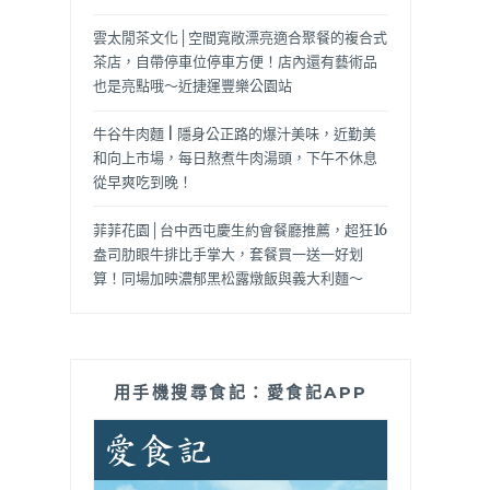
雲太閒茶文化│空間寬敞漂亮適合聚餐的複合式
茶店，自帶停車位停車方便！店內還有藝術品
也是亮點哦～近捷運豐樂公園站
牛谷牛肉麵 | 隱身公正路的爆汁美味，近勤美
和向上市場，每日熬煮牛肉湯頭，下午不休息
從早爽吃到晚！
菲菲花園│台中西屯慶生約會餐廳推薦，超狂16
盎司肋眼牛排比手掌大，套餐買一送一好划
算！同場加映濃郁黑松露燉飯與義大利麵～
用手機搜尋食記：愛食記APP