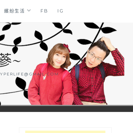
繽紛生活
FB
IG
蔘~
YPERLIFE@GMAIL.COM