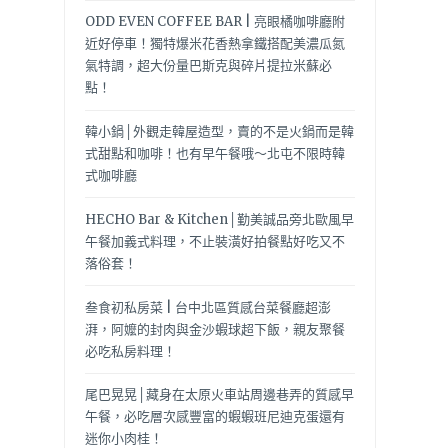
ODD EVEN COFFEE BAR | 亮眼橘咖啡廳附
近好停車！獨特爆米花香熱拿鐵搭配美濃瓜氮
氣特調，超大份量巴斯克與碎片提拉米蘇必
點！
韓小鍋│外觀走韓屋造型，賣的不是火鍋而是韓
式甜點和咖啡！也有早午餐哦～北屯不限時韓
式咖啡廳
HECHO Bar & Kitchen│勤美誠品旁北歐風早
午餐加義式料理，不止裝潢好拍餐點好吃又不
落俗套！
叁食初私房菜 | 台中北區質感台菜餐廳超澎
湃，阿嬤的封肉與金沙蝦球超下飯，親友聚餐
必吃私房料理！
尾巴晃晃│藏身在太原火車站周邊巷弄的質感早
午餐，必吃層次感豐富的蝦蝦班尼迪克蛋還有
迷你小肉桂！