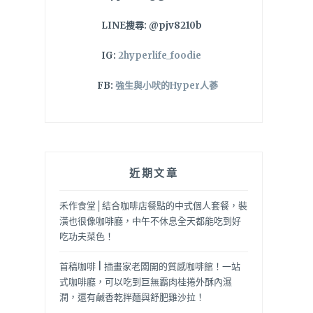
LINE搜尋: @pjv8210b
IG:
2hyperlife_foodie
FB:
強生與小吠的Hyper人蔘
近期文章
禾作食堂│結合咖啡店餐點的中式個人套餐，裝
潢也很像咖啡廳，中午不休息全天都能吃到好
吃功夫菜色！
首稿咖啡 | 插畫家老闆開的質感咖啡館！一站
式咖啡廳，可以吃到巨無霸肉桂捲外酥內濕
潤，還有鹹香乾拌麵與舒肥雞沙拉！