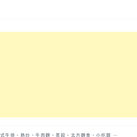
中式牛排、熱炒、牛肉麵、蒸餃、北方麵食、小吃類
—