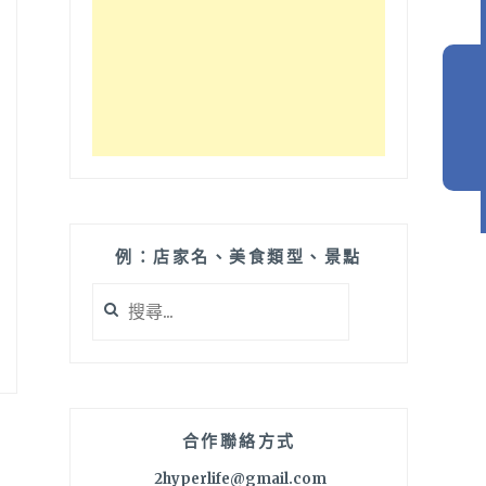
例：店家名、美食類型、景點
搜
尋
關
鍵
字:
合作聯絡方式
2hyperlife@gmail.com