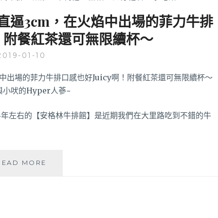
直逼3cm，在火焰中出場的菲力牛排
啊！附餐紅茶還可無限續杯～
2019-01-10
半年左右的【安格林牛排館】是近期我們在大里路吃到不錯的牛
安
READ MORE
格
林
牛
排
館|