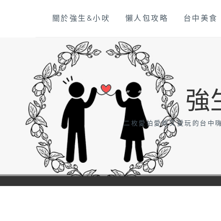
Skip
關於強生&小吠
懶人包攻略
台中美食
to
content
強
二枚愛拍愛吃又愛玩的台中嗨