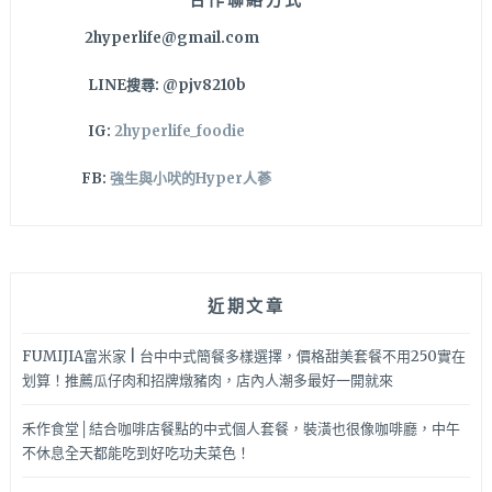
冰、
2hyperlife@gmail.com
小
菜、
LINE搜尋: @pjv8210b
湯
品
IG:
2hyperlife_foodie
還
可
FB:
強生與小吠的Hyper人蔘
無
限
量
供
應
近期文章
呦
FUMIJIA富米家 | 台中中式簡餐多樣選擇，價格甜美套餐不用250實在
划算！推薦瓜仔肉和招牌燉豬肉，店內人潮多最好一開就來
禾作食堂│結合咖啡店餐點的中式個人套餐，裝潢也很像咖啡廳，中午
不休息全天都能吃到好吃功夫菜色！