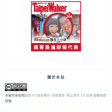
關於本站
本著作係採用
創用 CC 姓名標示-非商業性-禁止改作 3.0 台灣 授權條款
授權.