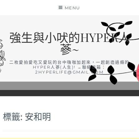
Skip
MENU
to
content
強生與小吠的HYPER人
蔘~
二枚愛拍愛吃又愛玩的台中嗨咖加起來，一起創造過癮的
HYPER人蔘(人生)! →聯絡信箱：
2HYPERLIFE@GMAIL.COM
標籤:
安和明