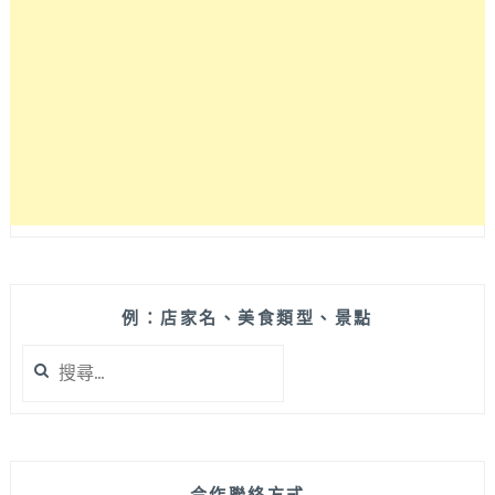
看
不
到
白
飯，
就
是
要
吃
肉
吃
到
爽！
例：店家名、美食類型、景點
升
搜
級
尋
套
關
餐
鍵
日
字:
式
刨
合作聯絡方式