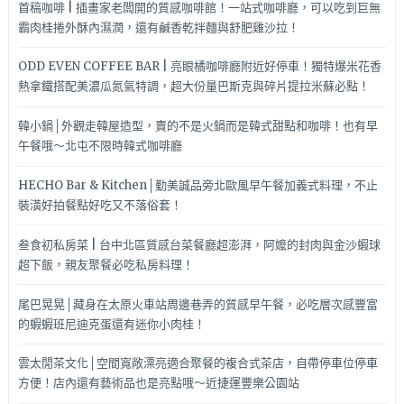
首稿咖啡 | 插畫家老闆開的質感咖啡館！一站式咖啡廳，可以吃到巨無
霸肉桂捲外酥內濕潤，還有鹹香乾拌麵與舒肥雞沙拉！
ODD EVEN COFFEE BAR | 亮眼橘咖啡廳附近好停車！獨特爆米花香
熱拿鐵搭配美濃瓜氮氣特調，超大份量巴斯克與碎片提拉米蘇必點！
韓小鍋│外觀走韓屋造型，賣的不是火鍋而是韓式甜點和咖啡！也有早
午餐哦～北屯不限時韓式咖啡廳
HECHO Bar & Kitchen│勤美誠品旁北歐風早午餐加義式料理，不止
裝潢好拍餐點好吃又不落俗套！
叁食初私房菜 | 台中北區質感台菜餐廳超澎湃，阿嬤的封肉與金沙蝦球
超下飯，親友聚餐必吃私房料理！
尾巴晃晃│藏身在太原火車站周邊巷弄的質感早午餐，必吃層次感豐富
的蝦蝦班尼迪克蛋還有迷你小肉桂！
雲太閒茶文化│空間寬敞漂亮適合聚餐的複合式茶店，自帶停車位停車
方便！店內還有藝術品也是亮點哦～近捷運豐樂公園站