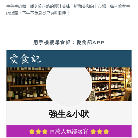
牛谷牛肉麵 | 隱身公正路的爆汁美味，近勤美和向上市場，每日熬煮牛
肉湯頭，下午不休息從早爽吃到晚！
用手機搜尋食記：愛食記APP