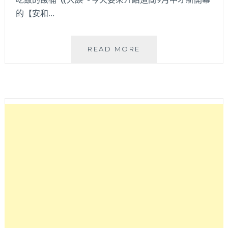
的【安和…
安
READ MORE
和
明
肉
食
主
義|
丼
飯
肉
肉
堆
滿
木
桶
完
全