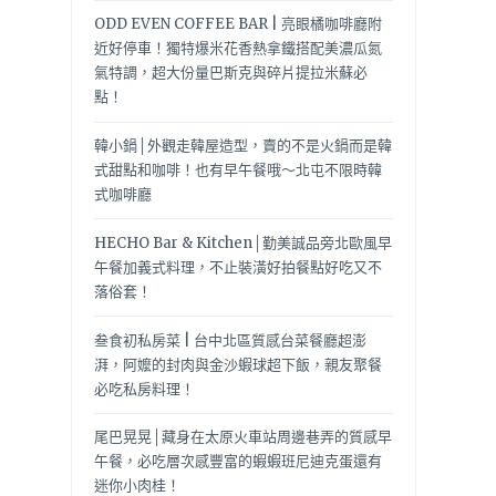
ODD EVEN COFFEE BAR | 亮眼橘咖啡廳附
近好停車！獨特爆米花香熱拿鐵搭配美濃瓜氮
氣特調，超大份量巴斯克與碎片提拉米蘇必
點！
韓小鍋│外觀走韓屋造型，賣的不是火鍋而是韓
式甜點和咖啡！也有早午餐哦～北屯不限時韓
式咖啡廳
HECHO Bar & Kitchen│勤美誠品旁北歐風早
午餐加義式料理，不止裝潢好拍餐點好吃又不
落俗套！
叁食初私房菜 | 台中北區質感台菜餐廳超澎
湃，阿嬤的封肉與金沙蝦球超下飯，親友聚餐
必吃私房料理！
尾巴晃晃│藏身在太原火車站周邊巷弄的質感早
午餐，必吃層次感豐富的蝦蝦班尼迪克蛋還有
迷你小肉桂！