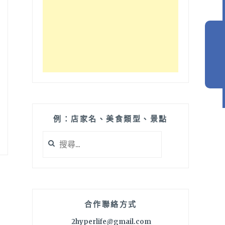
例：店家名、美食類型、景點
搜
尋
關
鍵
字:
合作聯絡方式
2hyperlife@gmail.com