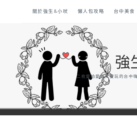
Skip
關於強生&小吠
懶人包攻略
台中美食
to
content
強
二枚愛拍愛吃又愛玩的台中嗨