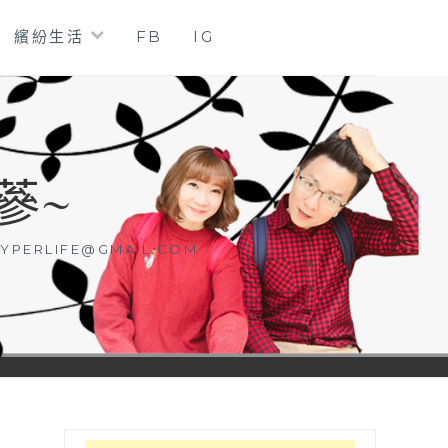
繽紛生活
FB
IG
蔘~
YPERLIFE@GMAIL.COM