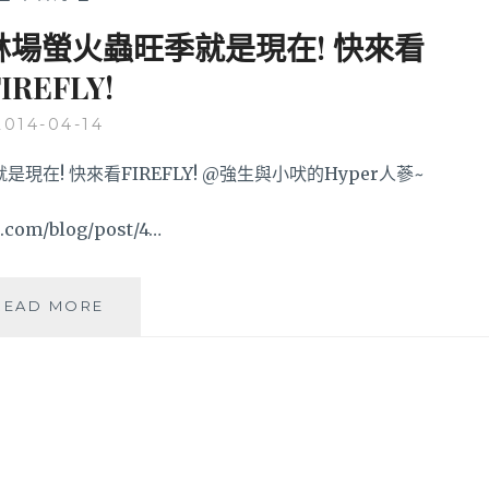
林場螢火蟲旺季就是現在! 快來看
IREFLY!
2014-04-14
om/blog/post/4…
「台
READ MORE
中
東
勢」
2014
東
勢
林