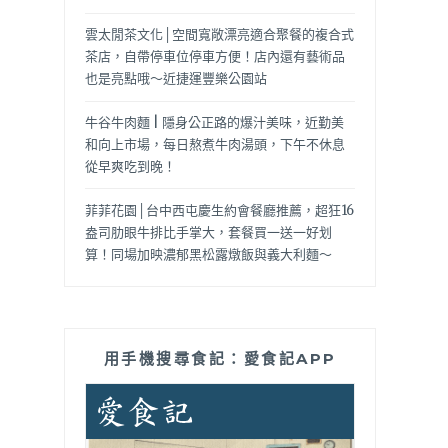
雲太閒茶文化│空間寬敞漂亮適合聚餐的複合式
茶店，自帶停車位停車方便！店內還有藝術品
也是亮點哦～近捷運豐樂公園站
牛谷牛肉麵 | 隱身公正路的爆汁美味，近勤美
和向上市場，每日熬煮牛肉湯頭，下午不休息
從早爽吃到晚！
菲菲花園│台中西屯慶生約會餐廳推薦，超狂16
盎司肋眼牛排比手掌大，套餐買一送一好划
算！同場加映濃郁黑松露燉飯與義大利麵～
用手機搜尋食記：愛食記APP