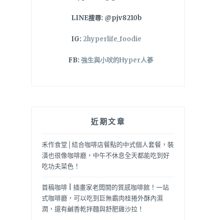
LINE搜尋: @pjv8210b
IG:
2hyperlife_foodie
FB:
強生與小吠的Hyper人蔘
近期文章
禾作食堂│結合咖啡店餐點的中式個人套餐，裝
潢也很像咖啡廳，中午不休息全天都能吃到好
吃功夫菜色！
首稿咖啡 | 插畫家老闆開的質感咖啡館！一站
式咖啡廳，可以吃到巨無霸肉桂捲外酥內濕
潤，還有鹹香乾拌麵與舒肥雞沙拉！