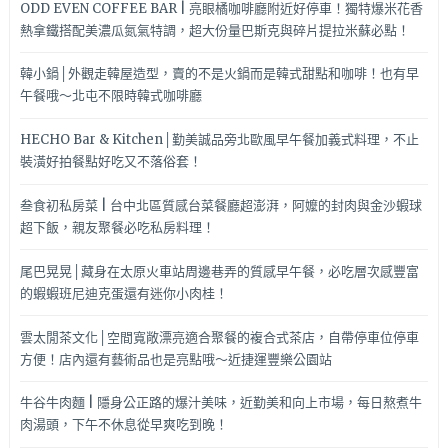
ODD EVEN COFFEE BAR | 亮眼橘咖啡廳附近好停車！獨特爆米花香
熱拿鐵搭配美濃瓜氮氣特調，超大份量巴斯克與碎片提拉米蘇必點！
韓小鍋│外觀走韓屋造型，賣的不是火鍋而是韓式甜點和咖啡！也有早
午餐哦～北屯不限時韓式咖啡廳
HECHO Bar & Kitchen│勤美誠品旁北歐風早午餐加義式料理，不止
裝潢好拍餐點好吃又不落俗套！
叁食初私房菜 | 台中北區質感台菜餐廳超澎湃，阿嬤的封肉與金沙蝦球
超下飯，親友聚餐必吃私房料理！
尾巴晃晃│藏身在太原火車站周邊巷弄的質感早午餐，必吃層次感豐富
的蝦蝦班尼迪克蛋還有迷你小肉桂！
雲太閒茶文化│空間寬敞漂亮適合聚餐的複合式茶店，自帶停車位停車
方便！店內還有藝術品也是亮點哦～近捷運豐樂公園站
牛谷牛肉麵 | 隱身公正路的爆汁美味，近勤美和向上市場，每日熬煮牛
肉湯頭，下午不休息從早爽吃到晚！