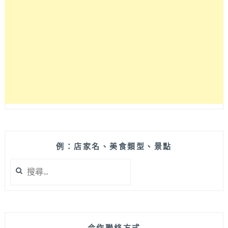
真
的
有
搭
嗎？
冷
冷
冬
季
裡
就
要
來
例：店家名、美食類型、景點
上
搜
一
尋
碗
關
暖
鍵
呼
字:
呼
甜
合作聯絡方式