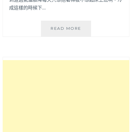
成這樣的時候下…
杏
READ MORE
子
豆
腐
冰
嫩
仙
草
│
紫
米
紅
豆
湯
加
起
士