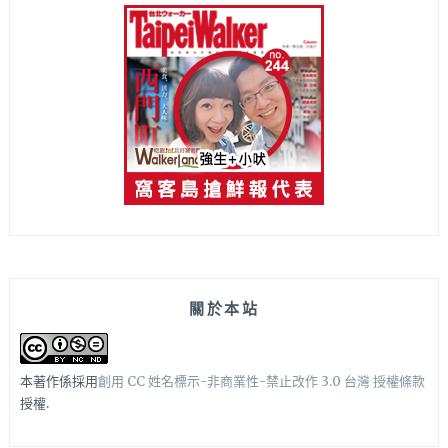
關於本站
本著作係採用
創用 CC 姓名標示-非商業性-禁止改作 3.0 台灣 授權條款
授權.