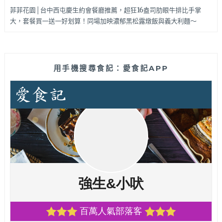
菲菲花園│台中西屯慶生約會餐廳推薦，超狂16盎司肋眼牛排比手掌
大，套餐買一送一好划算！同場加映濃郁黑松露燉飯與義大利麵～
用手機搜尋食記：愛食記APP