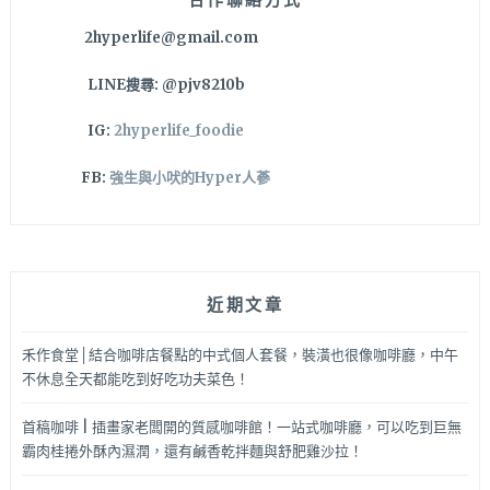
湯！
2hyperlife@gmail.com
杏
仁
LINE搜尋: @pjv8210b
茶
和
IG:
2hyperlife_foodie
燒
仙
FB:
強生與小吠的Hyper人蔘
草
吃
的
出
差
近期文章
異
喔
～
禾作食堂│結合咖啡店餐點的中式個人套餐，裝潢也很像咖啡廳，中午
不休息全天都能吃到好吃功夫菜色！
首稿咖啡 | 插畫家老闆開的質感咖啡館！一站式咖啡廳，可以吃到巨無
霸肉桂捲外酥內濕潤，還有鹹香乾拌麵與舒肥雞沙拉！