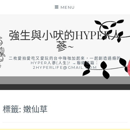
Skip
MENU
to
content
強生與小吠的HYPER人
蔘~
二枚愛拍愛吃又愛玩的台中嗨咖加起來，一起創造過癮的
HYPER人蔘(人生)! →聯絡信箱：
2HYPERLIFE@GMAIL.COM
標籤:
嫩仙草