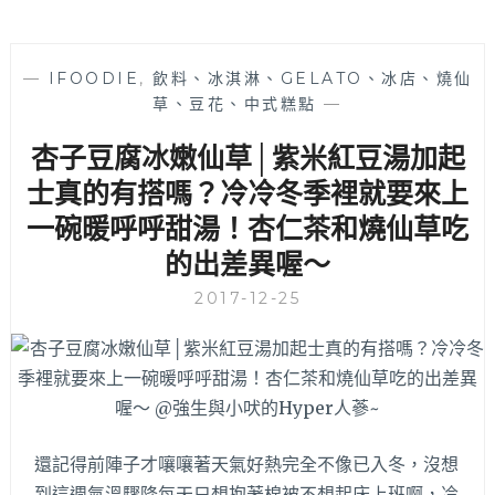
—
IFOODIE
,
飲料、冰淇淋、GELATO、冰店、燒仙
草、豆花、中式糕點
—
杏子豆腐冰嫩仙草│紫米紅豆湯加起
士真的有搭嗎？冷冷冬季裡就要來上
一碗暖呼呼甜湯！杏仁茶和燒仙草吃
的出差異喔～
2017-12-25
還記得前陣子才嚷嚷著天氣好熱完全不像已入冬，沒想
到這週氣溫驟降每天只想抱著棉被不想起床上班啊，冷