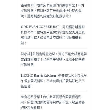
首稿咖啡 | 插畫家老闆開的質感咖啡館！一站
式咖啡廳，可以吃到巨無霸肉桂捲外酥內濕
潤，還有鹹香乾拌麵與舒肥雞沙拉！
ODD EVEN COFFEE BAR | 亮眼橘咖啡廳附
近好停車！獨特爆米花香熱拿鐵搭配美濃瓜氮
氣特調，超大份量巴斯克與碎片提拉米蘇必
點！
韓小鍋│外觀走韓屋造型，賣的不是火鍋而是韓
式甜點和咖啡！也有早午餐哦～北屯不限時韓
式咖啡廳
HECHO Bar & Kitchen│勤美誠品旁北歐風早
午餐加義式料理，不止裝潢好拍餐點好吃又不
落俗套！
叁食初私房菜 | 台中北區質感台菜餐廳超澎
湃，阿嬤的封肉與金沙蝦球超下飯，親友聚餐
必吃私房料理！