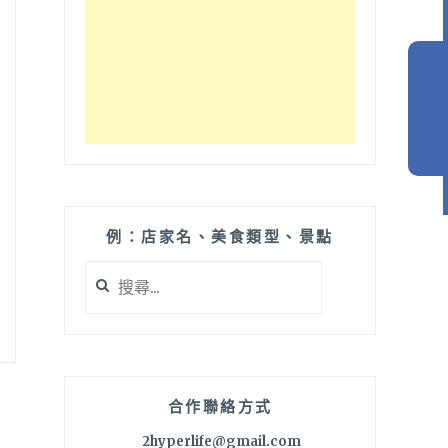
例：店家名、美食類型、景點
搜
尋
關
鍵
字:
合作聯絡方式
2hyperlife@gmail.com