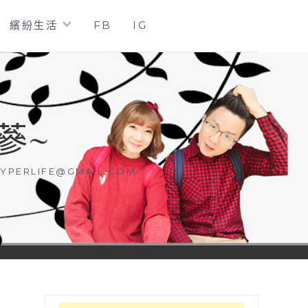
繽紛生活
FB
IG
蔘~
YPERLIFE@GMAIL.COM