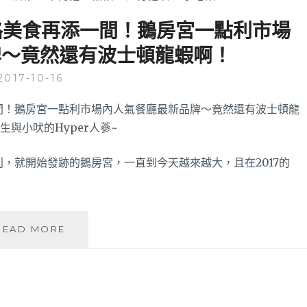
竹路美食再添一間！鵝房宮一點利市場
牌～竟然還有波士頓龍蝦啊！
2017-10-16
利，就開始發跡的鵝房宮，一直到今天越來越大，且在2017的
巫
READ MORE
董
鵝
肉
–
台