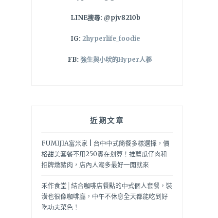
LINE搜尋: @pjv8210b
IG:
2hyperlife_foodie
FB:
強生與小吠的Hyper人蔘
近期文章
FUMIJIA富米家 | 台中中式簡餐多樣選擇，價
格甜美套餐不用250實在划算！推薦瓜仔肉和
招牌燉豬肉，店內人潮多最好一開就來
禾作食堂│結合咖啡店餐點的中式個人套餐，裝
潢也很像咖啡廳，中午不休息全天都能吃到好
吃功夫菜色！