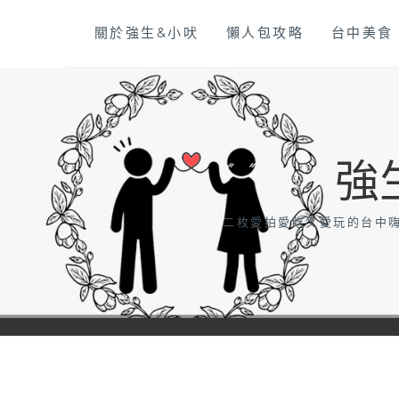
Skip
關於強生&小吠
懶人包攻略
台中美食
to
content
強
二枚愛拍愛吃又愛玩的台中嗨