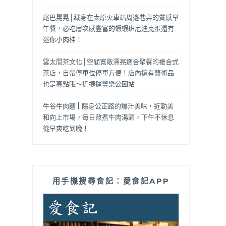
尾巴晃晃│藏身在太原火車站周邊巷弄的質感早
午餐，必吃層次感豐富的蝦蝦班尼迪克蛋還有
迷你小肉桂！
雲太閒茶文化│空間寬敞漂亮適合聚餐的複合式
茶店，自帶停車位停車方便！店內還有藝術品
也是亮點哦～近捷運豐樂公園站
牛谷牛肉麵 | 隱身公正路的爆汁美味，近勤美
和向上市場，每日熬煮牛肉湯頭，下午不休息
從早爽吃到晚！
用手機搜尋食記：愛食記APP