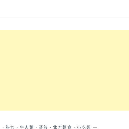
排、熱炒、牛肉麵、蒸餃、北方麵食、小吃類
—