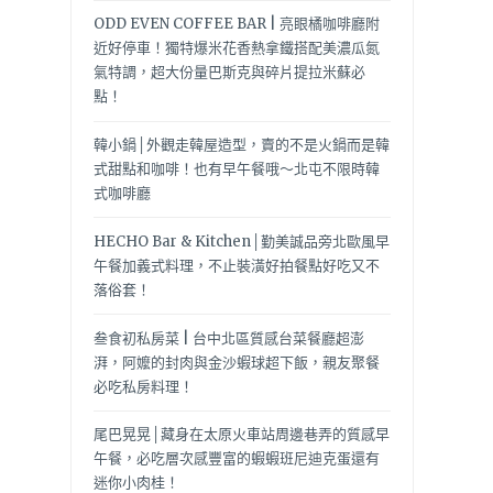
ODD EVEN COFFEE BAR | 亮眼橘咖啡廳附
近好停車！獨特爆米花香熱拿鐵搭配美濃瓜氮
氣特調，超大份量巴斯克與碎片提拉米蘇必
點！
韓小鍋│外觀走韓屋造型，賣的不是火鍋而是韓
式甜點和咖啡！也有早午餐哦～北屯不限時韓
式咖啡廳
HECHO Bar & Kitchen│勤美誠品旁北歐風早
午餐加義式料理，不止裝潢好拍餐點好吃又不
落俗套！
叁食初私房菜 | 台中北區質感台菜餐廳超澎
湃，阿嬤的封肉與金沙蝦球超下飯，親友聚餐
必吃私房料理！
尾巴晃晃│藏身在太原火車站周邊巷弄的質感早
午餐，必吃層次感豐富的蝦蝦班尼迪克蛋還有
迷你小肉桂！