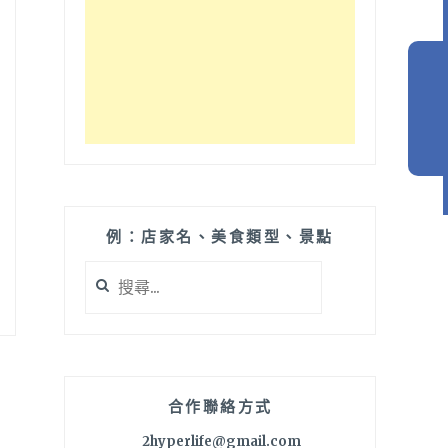
例：店家名、美食類型、景點
搜
尋
關
鍵
字:
合作聯絡方式
2hyperlife@gmail.com