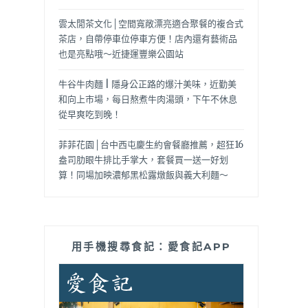
雲太閒茶文化│空間寬敞漂亮適合聚餐的複合式
茶店，自帶停車位停車方便！店內還有藝術品
也是亮點哦～近捷運豐樂公園站
牛谷牛肉麵 | 隱身公正路的爆汁美味，近勤美
和向上市場，每日熬煮牛肉湯頭，下午不休息
從早爽吃到晚！
菲菲花園│台中西屯慶生約會餐廳推薦，超狂16
盎司肋眼牛排比手掌大，套餐買一送一好划
算！同場加映濃郁黑松露燉飯與義大利麵～
用手機搜尋食記：愛食記APP