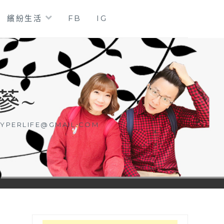
繽紛生活
FB
IG
蔘~
YPERLIFE@GMAIL.COM