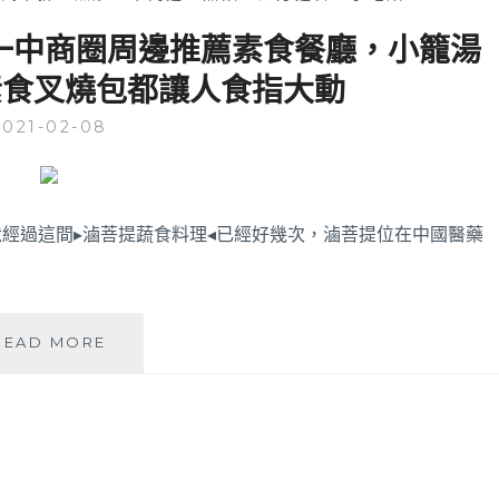
一中商圈周邊推薦素食餐廳，小籠湯
素食叉燒包都讓人食指大動
2021-02-08
經過這間▸滷菩提蔬食料理◂已經好幾次，滷菩提位在中國醫藥
滷
READ MORE
菩
提
蔬
食
料
理