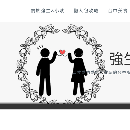
Skip
關於強生&小吠
懶人包攻略
台中美食
to
content
強
二枚愛拍愛吃又愛玩的台中嗨