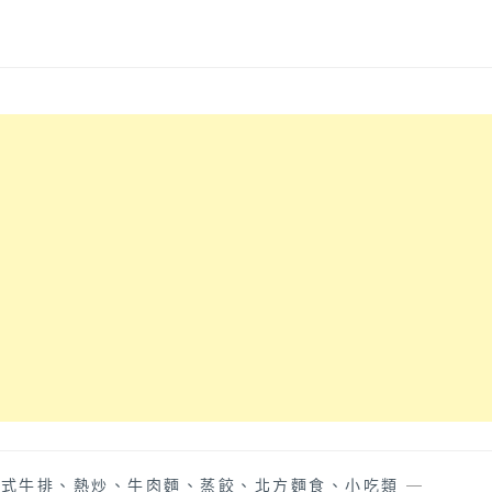
中式牛排、熱炒、牛肉麵、蒸餃、北方麵食、小吃類
—