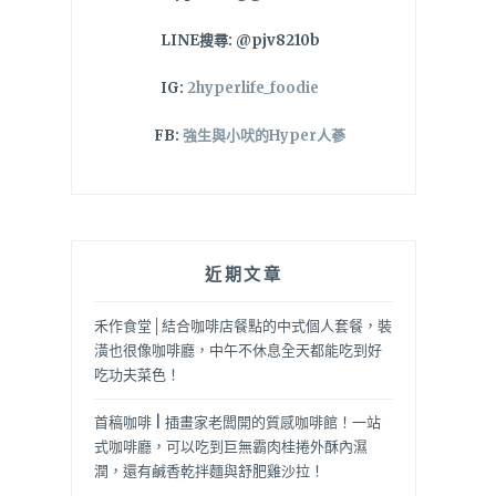
LINE搜尋: @pjv8210b
IG:
2hyperlife_foodie
FB:
強生與小吠的Hyper人蔘
近期文章
禾作食堂│結合咖啡店餐點的中式個人套餐，裝
潢也很像咖啡廳，中午不休息全天都能吃到好
吃功夫菜色！
首稿咖啡 | 插畫家老闆開的質感咖啡館！一站
式咖啡廳，可以吃到巨無霸肉桂捲外酥內濕
潤，還有鹹香乾拌麵與舒肥雞沙拉！