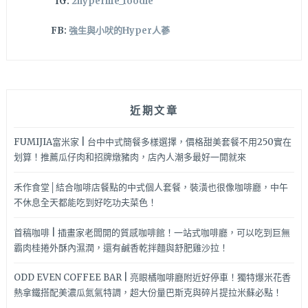
IG:
2hyperlife_foodie
FB:
強生與小吠的Hyper人蔘
近期文章
FUMIJIA富米家 | 台中中式簡餐多樣選擇，價格甜美套餐不用250實在
划算！推薦瓜仔肉和招牌燉豬肉，店內人潮多最好一開就來
禾作食堂│結合咖啡店餐點的中式個人套餐，裝潢也很像咖啡廳，中午
不休息全天都能吃到好吃功夫菜色！
首稿咖啡 | 插畫家老闆開的質感咖啡館！一站式咖啡廳，可以吃到巨無
霸肉桂捲外酥內濕潤，還有鹹香乾拌麵與舒肥雞沙拉！
ODD EVEN COFFEE BAR | 亮眼橘咖啡廳附近好停車！獨特爆米花香
熱拿鐵搭配美濃瓜氮氣特調，超大份量巴斯克與碎片提拉米蘇必點！