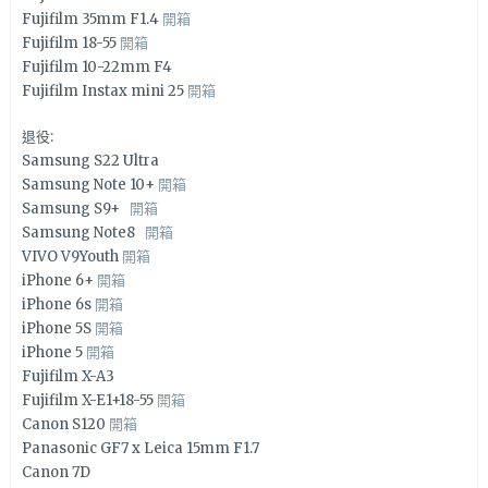
Fujifilm 35mm F1.4
開箱
Fujifilm 18-55
開箱
Fujifilm 10-22mm F4
Fujifilm Instax mini 25
開箱
退役:
Samsung S22 Ultra
Samsung Note 10+
開箱
Samsung S9+
開箱
Samsung Note8
開箱
VIVO V9Youth
開箱
iPhone 6+
開箱
iPhone 6s
開箱
iPhone 5S
開箱
iPhone 5
開箱
Fujifilm X-A3
Fujifilm X-E1+18-55
開箱
Canon S120
開箱
Panasonic GF7 x Leica 15mm F1.7
Canon 7D