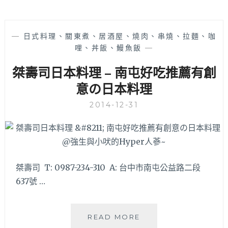
—
日式料理、關東煮、居酒屋、燒肉、串燒、拉麵、咖
哩、丼飯、鰻魚飯
—
桀壽司日本料理 – 南屯好吃推薦有創
意の日本料理
2014-12-31
桀壽司 T: 0987-234-310 A: 台中市南屯公益路二段
637號 …
桀
READ MORE
壽