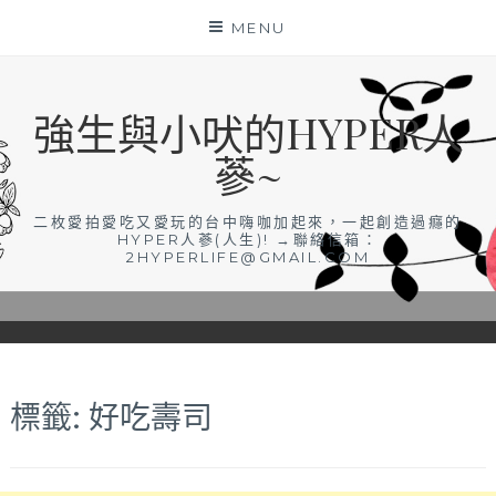
Skip
MENU
to
content
強生與小吠的HYPER人
蔘~
二枚愛拍愛吃又愛玩的台中嗨咖加起來，一起創造過癮的
HYPER人蔘(人生)! →聯絡信箱：
2HYPERLIFE@GMAIL.COM
標籤:
好吃壽司