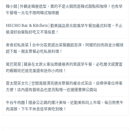
韓小鍋│外觀走韓屋造型，賣的不是火鍋而是韓式甜點和咖啡！也有早
午餐哦～北屯不限時韓式咖啡廳
HECHO Bar & Kitchen│勤美誠品旁北歐風早午餐加義式料理，不止
裝潢好拍餐點好吃又不落俗套！
叁食初私房菜 | 台中北區質感台菜餐廳超澎湃，阿嬤的封肉與金沙蝦球
超下飯，親友聚餐必吃私房料理！
尾巴晃晃│藏身在太原火車站周邊巷弄的質感早午餐，必吃層次感豐富
的蝦蝦班尼迪克蛋還有迷你小肉桂！
雲太閒茶文化│空間寬敞漂亮適合聚餐的複合式茶店，自帶停車位停車
方便！店內還有藝術品也是亮點哦～近捷運豐樂公園站
牛谷牛肉麵 | 隱身公正路的爆汁美味，近勤美和向上市場，每日熬煮牛
肉湯頭，下午不休息從早爽吃到晚！