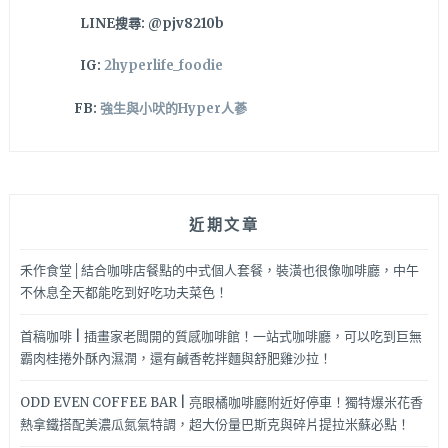
太
LINE搜尋: @pjv8210b
平
咖
IG:
2hyperlife_foodie
啡
甜
FB:
強生與小吠的Hyper人蔘
點
推
薦
近期文章
禾作食堂│結合咖啡店餐點的中式個人套餐，裝潢也很像咖啡廳，中午
不休息全天都能吃到好吃功夫菜色！
首稿咖啡 | 插畫家老闆開的質感咖啡館！一站式咖啡廳，可以吃到巨無
霸肉桂捲外酥內濕潤，還有鹹香乾拌麵與舒肥雞沙拉！
ODD EVEN COFFEE BAR | 亮眼橘咖啡廳附近好停車！獨特爆米花香
熱拿鐵搭配美濃瓜氮氣特調，超大份量巴斯克與碎片提拉米蘇必點！