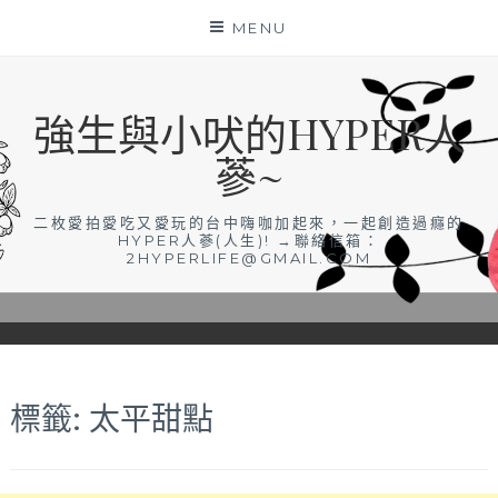
Skip
MENU
to
content
強生與小吠的HYPER人
蔘~
二枚愛拍愛吃又愛玩的台中嗨咖加起來，一起創造過癮的
HYPER人蔘(人生)! →聯絡信箱：
2HYPERLIFE@GMAIL.COM
標籤:
太平甜點