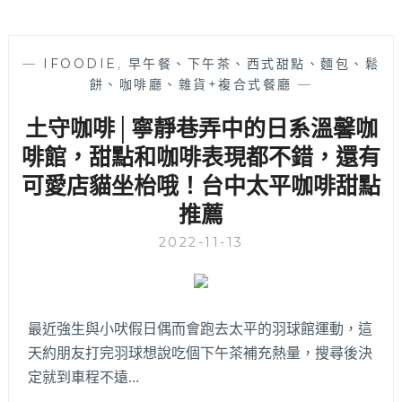
—
IFOODIE
,
早午餐、下午茶、西式甜點、麵包、鬆
餅、咖啡廳、雜貨+複合式餐廳
—
土守咖啡│寧靜巷弄中的日系溫馨咖
啡館，甜點和咖啡表現都不錯，還有
可愛店貓坐枱哦！台中太平咖啡甜點
推薦
2022-11-13
最近強生與小吠假日偶而會跑去太平的羽球館運動，這
天約朋友打完羽球想說吃個下午茶補充熱量，搜尋後決
定就到車程不遠…