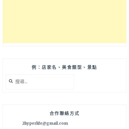
點
和
咖
啡
表
現
都
不
錯，
還
有
例：店家名、美食類型、景點
可
搜
愛
尋
店
關
貓
鍵
坐
字:
枱
哦！
合作聯絡方式
台
2hyperlife@gmail.com
中