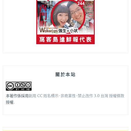
關於本站
本著作係採用
創用 CC 姓名標示-非商業性-禁止改作 3.0 台灣 授權條款
授權.