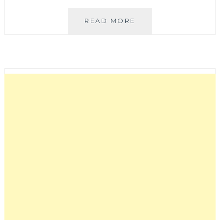
土
READ MORE
守
咖
啡
│
寧
靜
巷
弄
中
的
日
系
溫
馨
咖
啡
館，
甜