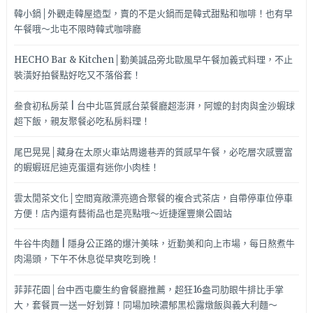
韓小鍋│外觀走韓屋造型，賣的不是火鍋而是韓式甜點和咖啡！也有早
午餐哦～北屯不限時韓式咖啡廳
HECHO Bar & Kitchen│勤美誠品旁北歐風早午餐加義式料理，不止
裝潢好拍餐點好吃又不落俗套！
叁食初私房菜 | 台中北區質感台菜餐廳超澎湃，阿嬤的封肉與金沙蝦球
超下飯，親友聚餐必吃私房料理！
尾巴晃晃│藏身在太原火車站周邊巷弄的質感早午餐，必吃層次感豐富
的蝦蝦班尼迪克蛋還有迷你小肉桂！
雲太閒茶文化│空間寬敞漂亮適合聚餐的複合式茶店，自帶停車位停車
方便！店內還有藝術品也是亮點哦～近捷運豐樂公園站
牛谷牛肉麵 | 隱身公正路的爆汁美味，近勤美和向上市場，每日熬煮牛
肉湯頭，下午不休息從早爽吃到晚！
菲菲花園│台中西屯慶生約會餐廳推薦，超狂16盎司肋眼牛排比手掌
大，套餐買一送一好划算！同場加映濃郁黑松露燉飯與義大利麵～