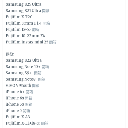
Samsung S25 Ultra
Samsung S21 Ultra
開箱
Fujifilm X-T20
Fujifilm 35mm F1.4
開箱
Fujifilm 18-55
開箱
Fujifilm 10-22mm F4
Fujifilm Instax mini 25
開箱
退役:
Samsung S22 Ultra
Samsung Note 10+
開箱
Samsung S9+
開箱
Samsung Note8
開箱
VIVO V9Youth
開箱
iPhone 6+
開箱
iPhone 6s
開箱
iPhone 5S
開箱
iPhone 5
開箱
Fujifilm X-A3
Fujifilm X-E1+18-55
開箱