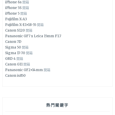
iPhone 6s
開箱
iPhone 5S
開箱
iPhone 5
開箱
Fujifilm X-A3
Fujifilm X-E1+18-55
開箱
Canon S120
開箱
Panasonic GF7 x Leica 15mm F1.7
Canon 7D
Sigma 50
開箱
Sigma 17-70
開箱
GRD 4
開箱
Canon G11
開箱
Panasonic GF2+14mm
開箱
Canon is850
熱門關鍵字