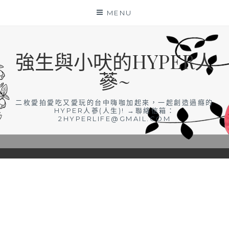
Skip
MENU
to
content
強生與小吠的HYPER人
蔘~
二枚愛拍愛吃又愛玩的台中嗨咖加起來，一起創造過癮的
HYPER人蔘(人生)! →聯絡信箱：
2HYPERLIFE@GMAIL.COM