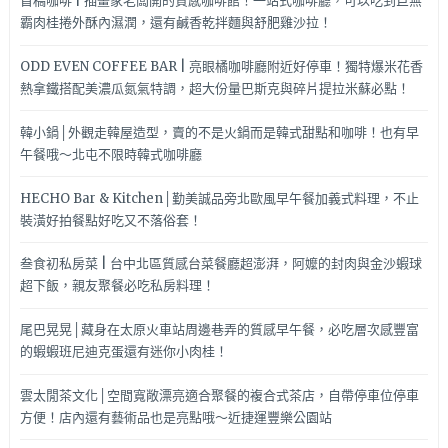
首稿咖啡 | 插畫家老闆開的質感咖啡館！一站式咖啡廳，可以吃到巨無
份
霸肉桂捲外酥內濕潤，還有鹹香乾拌麵與舒肥雞沙拉！
來
試
ODD EVEN COFFEE BAR | 亮眼橘咖啡廳附近好停車！獨特爆米花香
試
熱拿鐵搭配美濃瓜氮氣特調，超大份量巴斯克與碎片提拉米蘇必點！
～
韓小鍋│外觀走韓屋造型，賣的不是火鍋而是韓式甜點和咖啡！也有早
午餐哦～北屯不限時韓式咖啡廳
HECHO Bar & Kitchen│勤美誠品旁北歐風早午餐加義式料理，不止
裝潢好拍餐點好吃又不落俗套！
叁食初私房菜 | 台中北區質感台菜餐廳超澎湃，阿嬤的封肉與金沙蝦球
超下飯，親友聚餐必吃私房料理！
尾巴晃晃│藏身在太原火車站周邊巷弄的質感早午餐，必吃層次感豐富
的蝦蝦班尼迪克蛋還有迷你小肉桂！
雲太閒茶文化│空間寬敞漂亮適合聚餐的複合式茶店，自帶停車位停車
方便！店內還有藝術品也是亮點哦～近捷運豐樂公園站