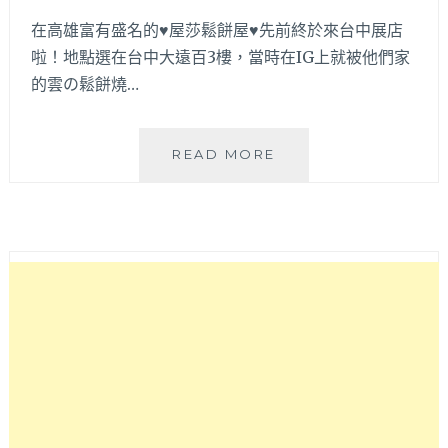
淇
在高雄富有盛名的♥屋莎鬆餅屋♥先前終於來台中展店
淋
～
啦！地點選在台中大遠百3樓，當時在IG上就被他們家
的雲の鬆餅燒…
WOOSA
READ MORE
屋
莎
鬆
餅
屋
台
中
遠
百
店
│
招
牌