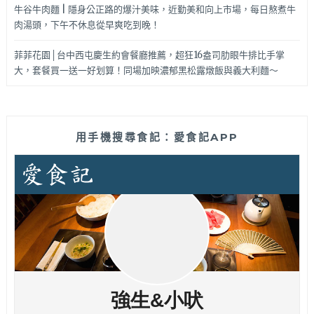
牛谷牛肉麵 | 隱身公正路的爆汁美味，近勤美和向上市場，每日熬煮牛
肉湯頭，下午不休息從早爽吃到晚！
菲菲花園│台中西屯慶生約會餐廳推薦，超狂16盎司肋眼牛排比手掌
大，套餐買一送一好划算！同場加映濃郁黑松露燉飯與義大利麵～
用手機搜尋食記：愛食記APP