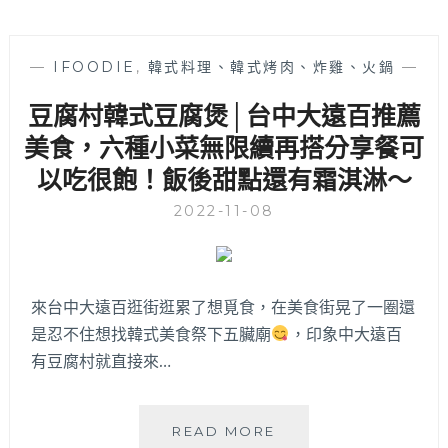
—
IFOODIE
,
韓式料理、韓式烤肉、炸雞、火鍋
—
豆腐村韓式豆腐煲│台中大遠百推薦
美食，六種小菜無限續再搭分享餐可
以吃很飽！飯後甜點還有霜淇淋～
2022-11-08
來台中大遠百逛街逛累了想覓食，在美食街晃了一圈還
是忍不住想找韓式美食祭下五臟廟
，印象中大遠百
有豆腐村就直接來…
豆
READ MORE