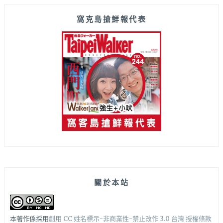
窩克島搶鮮報代表
關於本站
本著作係採用
創用 CC 姓名標示-非商業性-禁止改作 3.0 台灣 授權條款