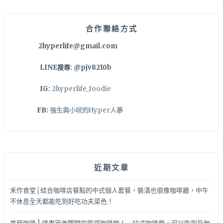
即
字:
化
齒
合作聯絡方式
頰
2hyperlife@gmail.com
留
香
LINE搜尋: @pjv8210b
啊！
來
IG:
2hyperlife_foodie
吃
早
FB:
強生與小吠的Hyper人蔘
午
餐
或
下
午
近期文章
茶
都
推
禾作食堂│結合咖啡店餐點的中式個人套餐，裝潢也很像咖啡廳，中午
薦
不休息全天都能吃到好吃功夫菜色！
點
一