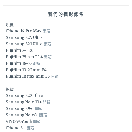
我們的攝影傢俬
現役:
iPhone 14 Pro Max
開箱
Samsung S25 Ultra
Samsung S21 Ultra
開箱
Fujifilm X-T20
Fujifilm 35mm F1.4
開箱
Fujifilm 18-55
開箱
Fujifilm 10-22mm F4
Fujifilm Instax mini 25
開箱
退役:
Samsung S22 Ultra
Samsung Note 10+
開箱
Samsung S9+
開箱
Samsung Note8
開箱
VIVO V9Youth
開箱
iPhone 6+
開箱