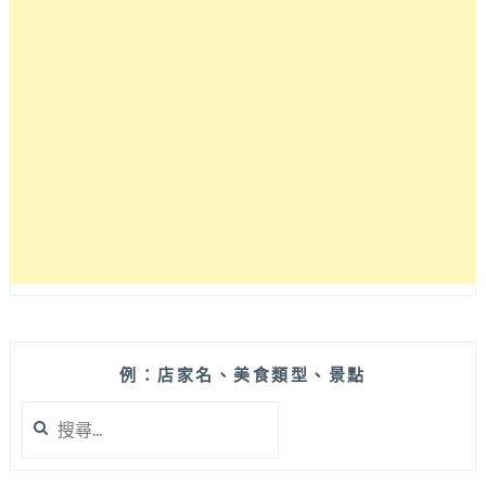
雲
の
鬆
餅
讓
人
完
全
拋
開
體
重
束
縛，
鬆
餅
例：店家名、美食類型、景點
口
搜
感
尋
入
關
口
鍵