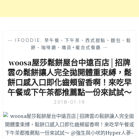
無
限
續
再
搭
分
—
IFOODIE
,
早午餐、下午茶、西式甜點、麵包、鬆
享
餅、咖啡廳、雜貨+複合式餐廳
—
餐
woosa屋莎鬆餅屋台中遠百店│招牌
可
以
雲の鬆餅讓人完全拋開體重束縛，鬆
吃
餅口感入口即化齒頰留香啊！來吃早
很
飽！
午餐或下午茶都推薦點一份來試試～
飯
後
2018-01-19
甜
點
還
有
霜