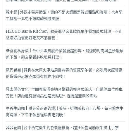
韓小鍋│外觀走韓屋造型，賣的不是火鍋而是韓式甜點和咖啡！也有早
午餐哦～北屯不限時韓式咖啡廳
HECHO Bar & Kitchen│勤美誠品旁北歐風早午餐加義式料理，不止
裝潢好拍餐點好吃又不落俗套！
叁食初私房菜 | 台中北區質感台菜餐廳超澎湃，阿嬤的封肉與金沙蝦球
超下飯，親友聚餐必吃私房料理！
尾巴晃晃│藏身在太原火車站周邊巷弄的質感早午餐，必吃層次感豐富
的蝦蝦班尼迪克蛋還有迷你小肉桂！
雲太閒茶文化│空間寬敞漂亮適合聚餐的複合式茶店，自帶停車位停車
方便！店內還有藝術品也是亮點哦～近捷運豐樂公園站
牛谷牛肉麵 | 隱身公正路的爆汁美味，近勤美和向上市場，每日熬煮牛
肉湯頭，下午不休息從早爽吃到晚！
菲菲花園│台中西屯慶生約會餐廳推薦，超狂16盎司肋眼牛排比手掌