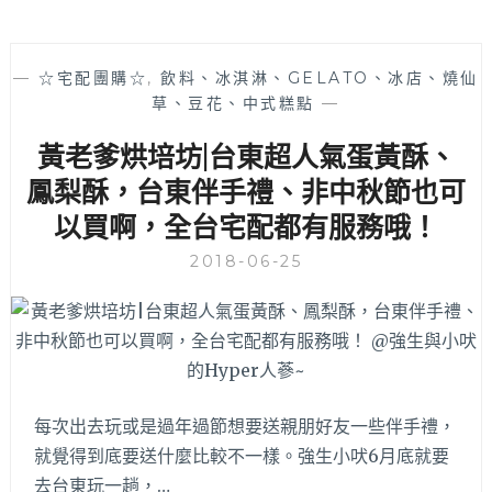
—
☆宅配團購☆
,
飲料、冰淇淋、GELATO、冰店、燒仙
草、豆花、中式糕點
—
黃老爹烘培坊|台東超人氣蛋黃酥、
鳳梨酥，台東伴手禮、非中秋節也可
以買啊，全台宅配都有服務哦！
2018-06-25
每次出去玩或是過年過節想要送親朋好友一些伴手禮，
就覺得到底要送什麼比較不一樣。強生小吠6月底就要
去台東玩一趟，…