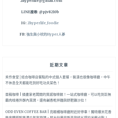
2hyperlife@gmail.com
務
哦！
LINE搜尋: @pjv8210b
IG:
2hyperlife_foodie
FB:
強生與小吠的Hyper人蔘
近期文章
禾作食堂│結合咖啡店餐點的中式個人套餐，裝潢也很像咖啡廳，中午
不休息全天都能吃到好吃功夫菜色！
首稿咖啡 | 插畫家老闆開的質感咖啡館！一站式咖啡廳，可以吃到巨無
霸肉桂捲外酥內濕潤，還有鹹香乾拌麵與舒肥雞沙拉！
ODD EVEN COFFEE BAR | 亮眼橘咖啡廳附近好停車！獨特爆米花香
熱拿鐵搭配美濃瓜氮氣特調，超大份量巴斯克與碎片提拉米蘇必點！