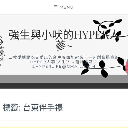
Skip
MENU
to
content
強生與小吠的HYPER人
蔘~
二枚愛拍愛吃又愛玩的台中嗨咖加起來，一起創造過癮的
HYPER人蔘(人生)! →聯絡信箱：
2HYPERLIFE@GMAIL.COM
標籤:
台東伴手禮