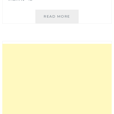
黃
READ MORE
老
爹
烘
培
坊|
台
東
超
人
氣
蛋
黃
酥、
鳳
梨
酥，
台