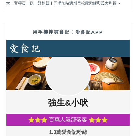
大，套餐買一送一好划算！同場加映濃郁黑松露燉飯與義大利麵～
用手機搜尋食記：愛食記APP