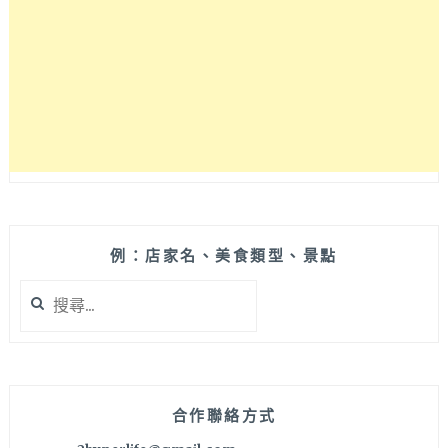
東
伴
手
禮、
非
中
秋
節
也
可
以
買
例：店家名、美食類型、景點
啊，
搜
全
尋
台
關
宅
鍵
配
字:
都
有
合作聯絡方式
服