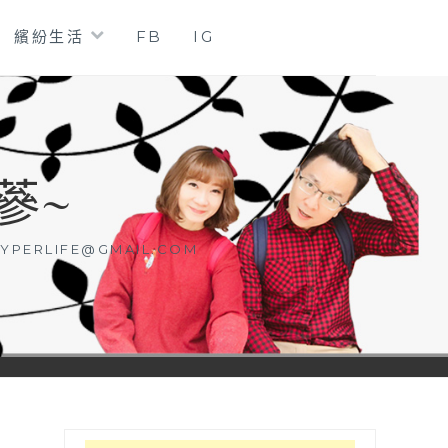
繽紛生活
FB
IG
蔘~
YPERLIFE@GMAIL.COM