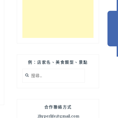
例：店家名、美食類型、景點
搜
尋
關
鍵
字:
合作聯絡方式
2hyperlife@gmail.com