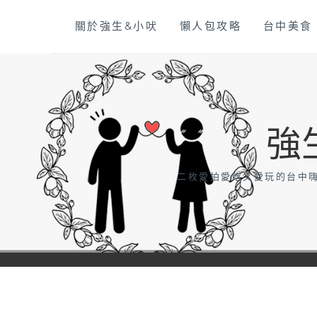
Skip
關於強生&小吠
懶人包攻略
台中美食
to
content
強
二枚愛拍愛吃又愛玩的台中嗨