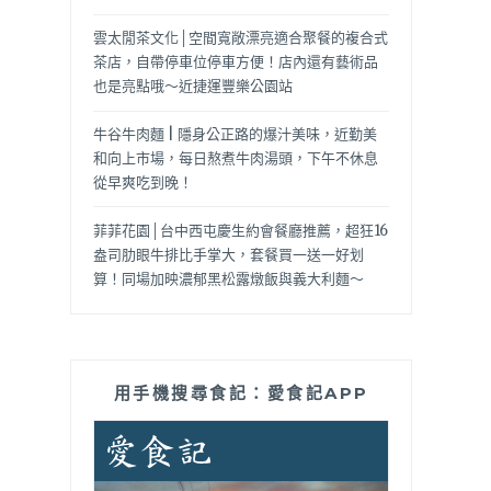
雲太閒茶文化│空間寬敞漂亮適合聚餐的複合式
茶店，自帶停車位停車方便！店內還有藝術品
也是亮點哦～近捷運豐樂公園站
牛谷牛肉麵 | 隱身公正路的爆汁美味，近勤美
和向上市場，每日熬煮牛肉湯頭，下午不休息
從早爽吃到晚！
菲菲花園│台中西屯慶生約會餐廳推薦，超狂16
盎司肋眼牛排比手掌大，套餐買一送一好划
算！同場加映濃郁黑松露燉飯與義大利麵～
用手機搜尋食記：愛食記APP