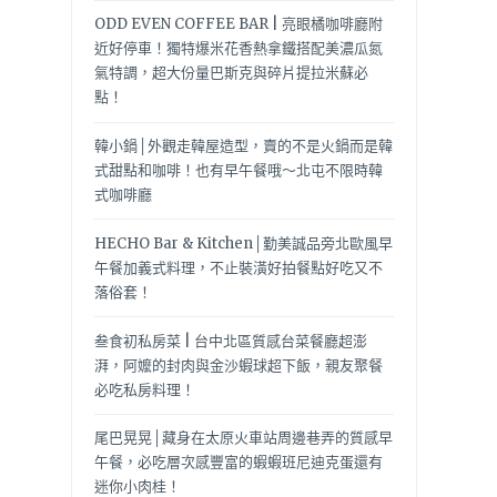
ODD EVEN COFFEE BAR | 亮眼橘咖啡廳附
近好停車！獨特爆米花香熱拿鐵搭配美濃瓜氮
氣特調，超大份量巴斯克與碎片提拉米蘇必
點！
韓小鍋│外觀走韓屋造型，賣的不是火鍋而是韓
式甜點和咖啡！也有早午餐哦～北屯不限時韓
式咖啡廳
HECHO Bar & Kitchen│勤美誠品旁北歐風早
午餐加義式料理，不止裝潢好拍餐點好吃又不
落俗套！
叁食初私房菜 | 台中北區質感台菜餐廳超澎
湃，阿嬤的封肉與金沙蝦球超下飯，親友聚餐
必吃私房料理！
尾巴晃晃│藏身在太原火車站周邊巷弄的質感早
午餐，必吃層次感豐富的蝦蝦班尼迪克蛋還有
迷你小肉桂！