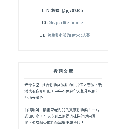
LINE搜尋: @pjv8210b
IG:
2hyperlife_foodie
FB:
強生與小吠的Hyper人蔘
近期文章
禾作食堂│結合咖啡店餐點的中式個人套餐，裝
潢也很像咖啡廳，中午不休息全天都能吃到好
吃功夫菜色！
首稿咖啡 | 插畫家老闆開的質感咖啡館！一站
式咖啡廳，可以吃到巨無霸肉桂捲外酥內濕
潤，還有鹹香乾拌麵與舒肥雞沙拉！