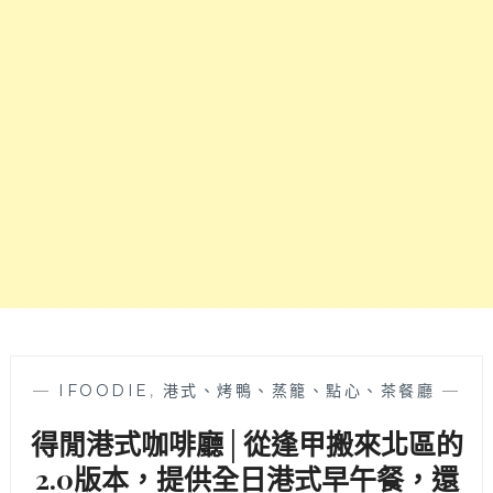
早
牆
午
近
餐，
台
GOOGLE
中
上
國
千
美
則
館
評
論
分
數
高，
餐
點
設
計
健
—
IFOODIE
,
港式、烤鴨、蒸籠、點心、茶餐廳
—
康
得閒港式咖啡廳│從逢甲搬來北區的
取
向
2.0版本，提供全日港式早午餐，還
又