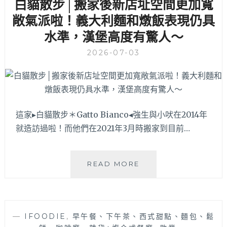
白貓散步│搬家後新店址空間更加寬
近
的
敞氣派啦！義大利麵和燉飯表現仍具
隱
水準，漢堡高度有驚人～
藏
版
2026-07-03
創
意
義
大
利
這家▸白貓散步＊Gatto Bianco◂強生與小吠在2014年
麵
與
就造訪過啦！而他們在2021年3月時搬家到目前…
清
爽
沙
白
READ MORE
拉
貓
早
散
午
步
餐，
│
超
—
IFOODIE
,
早午餐、下午茶、西式甜點、麵包、鬆
搬
適