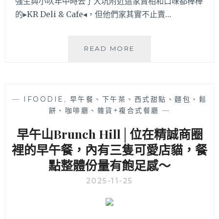
強生與小吠年中時去了大坑附近這家賣相和口味都棒棒
勁
的▸KR Deli & Cafe◂，但他們家其實不止賣…
的
水
潤
KR
READ MORE
餅
DELI
很
&
特
CAFE│
別！
不
套
—
IFOODIE
,
早午餐、下午茶、西式甜點、麵包、鬆
止
餐
餅、咖啡廳、雜貨+複合式餐廳
—
有
份
美
量
早午山Brunch Hill│位在精誠商圈
味
有
早
裡的早午餐，內有三隻可愛店貓，餐
飽
午
足
點整體份量有飽足感～
餐，
感
義
～
2025-11-25
大
利
麵