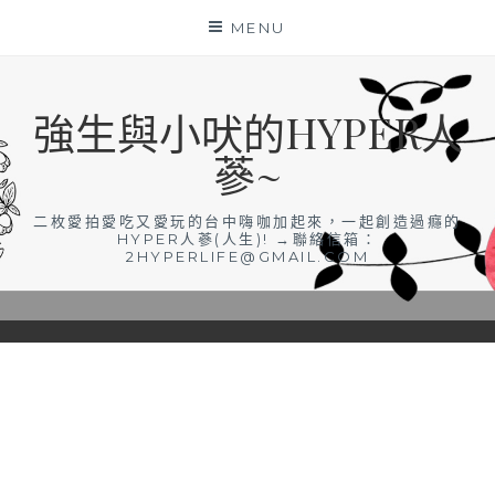
Skip
MENU
to
content
強生與小吠的HYPER人
蔘~
二枚愛拍愛吃又愛玩的台中嗨咖加起來，一起創造過癮的
HYPER人蔘(人生)! →聯絡信箱：
2HYPERLIFE@GMAIL.COM