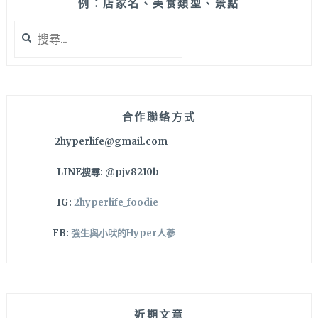
例：店家名、美食類型、景點
搜
尋
關
鍵
字:
合作聯絡方式
2hyperlife@gmail.com
LINE搜尋: @pjv8210b
IG:
2hyperlife_foodie
FB:
強生與小吠的Hyper人蔘
近期文章