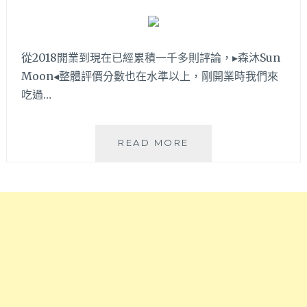
但
地
也
點
有
近
販
頭
從2018開業到現在已經累積一千多則評論，▸森沐Sun
賣
家
Moon◂整體評價分數也在水準以上，剛開業時我們來
早
厝
午
吃過…
火
餐
車
和
站
義
森
READ MORE
大
沐
利
SUN
麵
MOON│
哦！
清
有
新
可
質
愛
感
彩
樓
繪
中
打
樓
卡