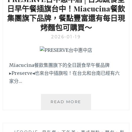
逢
日早午餐插旗台中！Miacucina餐飲
甲
集團旗下品牌，餐點豐富還有每日現
搬
烤麵包可購買～
來
北
2026-01-19
區
的
2.0
版
本，
Miacucina餐飲集團旗下的全日蔬食早午餐品牌
提
▸Preserve◂也來台中插旗啦！在台北和台南已經有六
供
家分…
全
日
港
PRESERVE
READ MORE
式
台
早
中
午
惠
餐，
中
還