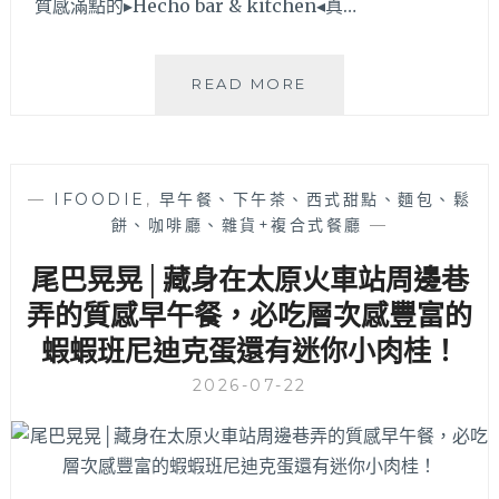
韓
質感滿點的▸Hecho bar & kitchen◂真…
式
甜
點
HECHO
READ MORE
和
BAR
咖
&
啡！
KITCHEN│
也
勤
有
—
IFOODIE
,
早午餐、下午茶、西式甜點、麵包、鬆
美
早
餅、咖啡廳、雜貨+複合式餐廳
—
誠
午
品
尾巴晃晃│藏身在太原火車站周邊巷
餐
旁
哦
北
弄的質感早午餐，必吃層次感豐富的
～
歐
蝦蝦班尼迪克蛋還有迷你小肉桂！
北
風
屯
早
2026-07-22
不
午
限
餐
時
加
韓
義
式