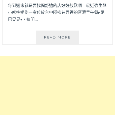
式
咖
每到週末就是要找間舒適的店好好放鬆啊！最近強生與
料
啡
理，
小吠挖掘到一家位於台中隱密巷弄裡的寶藏早午餐▸尾
廳
不
巴晃晃◂，這間…
止
裝
潢
尾
READ MORE
好
巴
拍
晃
餐
晃
點
│
好
藏
吃
身
又
在
不
太
落
原
俗
火
套！
車
站
周