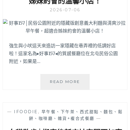
姊妹約會的溫馨小店！
迪
2026-07-06
克
蛋
還
有
迷
你
強生與小吠這天來造訪一家隱藏在巷弄裡的低調好店
小
啦！這家名為▸好事157◂的質感餐廳位在北屯民俗公園
肉
附近，如果是…
桂！
好
READ MORE
事
157│
民
俗
—
IFOODIE
,
早午餐、下午茶、西式甜點、麵包、鬆
公
餅、咖啡廳、雜貨+複合式餐廳
—
園
附