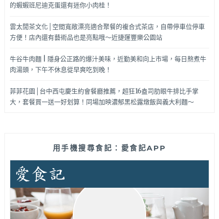
的蝦蝦班尼迪克蛋還有迷你小肉桂！
雲太閒茶文化│空間寬敞漂亮適合聚餐的複合式茶店，自帶停車位停車
方便！店內還有藝術品也是亮點哦～近捷運豐樂公園站
牛谷牛肉麵 | 隱身公正路的爆汁美味，近勤美和向上市場，每日熬煮牛
肉湯頭，下午不休息從早爽吃到晚！
菲菲花園│台中西屯慶生約會餐廳推薦，超狂16盎司肋眼牛排比手掌
大，套餐買一送一好划算！同場加映濃郁黑松露燉飯與義大利麵～
用手機搜尋食記：愛食記APP