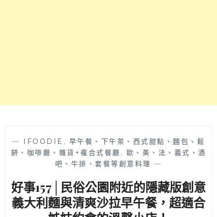
邊
巷
弄
的
質
感
早
午
餐，
必
吃
層
次
感
—
IFOODIE
,
早午餐、下午茶、西式甜點、麵包、鬆
豐
餅、咖啡廳、雜貨+複合式餐廳
,
歐、美、法、義式、酒
富
吧、牛排、套餐等創意料理
—
的
好事157│民俗公園附近的隱藏版創意
蝦
蝦
義大利麵與清爽沙拉早午餐，超適合
班
尼