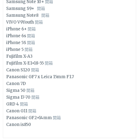
Samsung Note 10+
開箱
Samsung S9+
開箱
Samsung Note8
開箱
VIVO V9Youth
開箱
iPhone 6+
開箱
iPhone 6s
開箱
iPhone 5S
開箱
iPhone 5
開箱
Fujifilm X-A3
Fujifilm X-E1+18-55
開箱
Canon S120
開箱
Panasonic GF7 x Leica 15mm F1.7
Canon 7D
Sigma 50
開箱
Sigma 17-70
開箱
GRD 4
開箱
Canon G11
開箱
Panasonic GF2+14mm
開箱
Canon is850