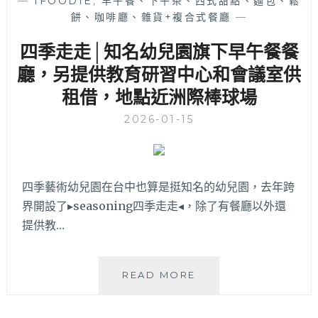
—
IFOODIE
,
早午餐、下午茶、西式甜點、麵包、鬆
店
有
餅、咖啡廳、雜貨+複合式餐廳
—
│
經
台
典
四季走走│知名幼兒園旗下早午餐餐
北
的
蔬
廳，另提供教育研習中心和會議室供
黯
食
然
租借，地點近洲際棒球場
全
消
日
魂
2026-01-15
早
飯
午
和
餐
義
插
大
四季藝術幼兒園在台中也算是挺知名的幼兒園，去年跨
旗
利
界開設了▸seasoning四季走走◂，除了有餐廳以外還
台
麵！
中！
提供教…
MIACUCINA
餐
飲
四
READ MORE
集
季
團
走
旗