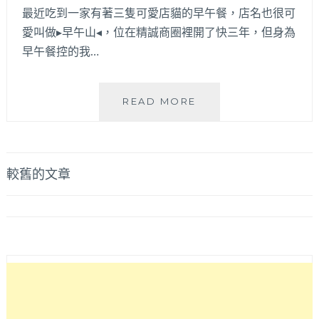
和
最近吃到一家有著三隻可愛店貓的早午餐，店名也很可
排
愛叫做▸早午山◂，位在精誠商圈裡開了快三年，但身為
餐
表
早午餐控的我…
現
也
棒
早
READ MORE
棒
午
噠！
山
竟
BRUNCH
然
HILL│
文
較舊的文章
還
位
吃
章
在
得
精
導
到
誠
牛
商
覽
肉
圈
麵
裡
～
的
餐
早
點