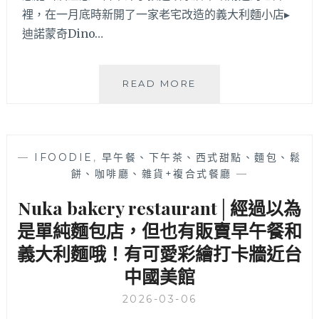
裡，在一月底時新開了一家老宅改造的義大利麵小店▸
迪諾蒙奇Dino…
迪
READ MORE
諾
蒙
奇
DINOMUNCH
—
IFOODIE
,
早午餐、下午茶、西式甜點、麵包、鬆
PASTA│
餅、咖啡廳、雜貨+複合式餐廳
—
呆
萌
Nuka bakery restaurant│經過以為
恐
龍
是單純麵包店，但也有販賣早午餐和
出
義大利麵哦！有可愛彩繪打卡牆近台
沒
中國美館
老
宅
2026-03-06
改
造