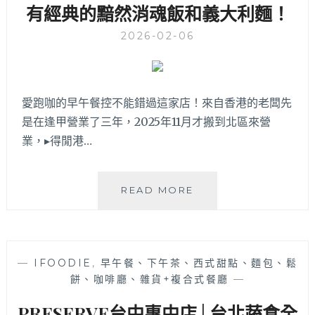
有經典的黯然消魂飯和義大利麵！
營
養
2026-02-06
滿
分！
愛跑咖的早午餐控不能錯過這家店！來自香港的老闆先
是在逢甲營業了三年，2025年11月才搬到北區來營
業，▸得閒港…
得
READ MORE
閒
港
式
咖
—
IFOODIE
,
早午餐、下午茶、西式甜點、麵包、鬆
啡
餅、咖啡廳、雜貨+複合式餐廳
—
廳
│
PRESERVE台中惠中店│台北蔬食全
從