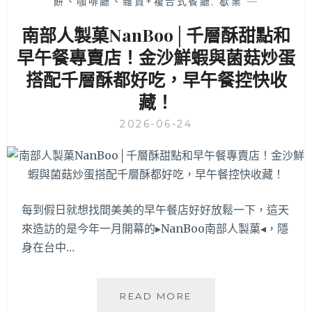
餅、咖啡廳、雜貨+複合式餐廳
,
歇業
—
家
合
後
南部人製菓NanBoo│千層酥甜點和
姊
新
妹
店
早午餐專賣店！金沙鮮蝦與菌菇炒蛋
約
址
搭配千層酥都好吃，早午餐控快收
會
空
的
藏！
間
溫
更
馨
2026-06-24
加
小
寬
店！
敞
氣
派
啦！
每到假日就想找間美美的早午餐店好好放鬆一下，這天
義
來造訪的是今年一月開幕的▸NanBoo南部人製菓◂，隱
大
身在台中…
利
麵
和
南
燉
READ MORE
部
飯