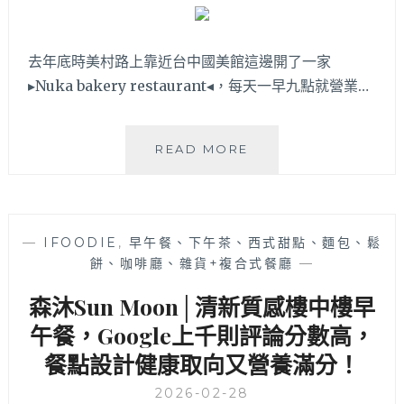
的
義
大
去年底時美村路上靠近台中國美館這邊開了一家
利
▸Nuka bakery restaurant◂，每天一早九點就營業…
麵
質
感
NUKA
READ MORE
小
BAKERY
店！
RESTAURANT│
餐
經
點
過
種
—
IFOODIE
,
早午餐、下午茶、西式甜點、麵包、鬆
以
類
餅、咖啡廳、雜貨+複合式餐廳
—
為
豐
是
富
森沐Sun Moon│清新質感樓中樓早
單
甜
純
午餐，Google上千則評論分數高，
點
麵
表
餐點設計健康取向又營養滿分！
包
現
店，
2026-02-28
優，