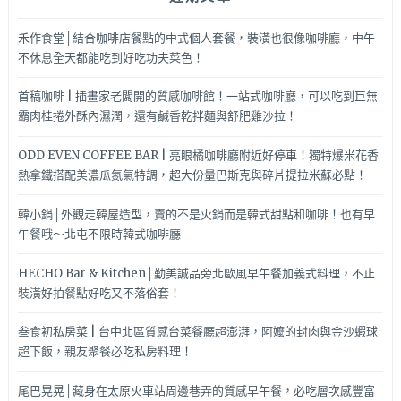
禾作食堂│結合咖啡店餐點的中式個人套餐，裝潢也很像咖啡廳，中午
不休息全天都能吃到好吃功夫菜色！
首稿咖啡 | 插畫家老闆開的質感咖啡館！一站式咖啡廳，可以吃到巨無
霸肉桂捲外酥內濕潤，還有鹹香乾拌麵與舒肥雞沙拉！
ODD EVEN COFFEE BAR | 亮眼橘咖啡廳附近好停車！獨特爆米花香
熱拿鐵搭配美濃瓜氮氣特調，超大份量巴斯克與碎片提拉米蘇必點！
韓小鍋│外觀走韓屋造型，賣的不是火鍋而是韓式甜點和咖啡！也有早
午餐哦～北屯不限時韓式咖啡廳
HECHO Bar & Kitchen│勤美誠品旁北歐風早午餐加義式料理，不止
裝潢好拍餐點好吃又不落俗套！
叁食初私房菜 | 台中北區質感台菜餐廳超澎湃，阿嬤的封肉與金沙蝦球
超下飯，親友聚餐必吃私房料理！
尾巴晃晃│藏身在太原火車站周邊巷弄的質感早午餐，必吃層次感豐富