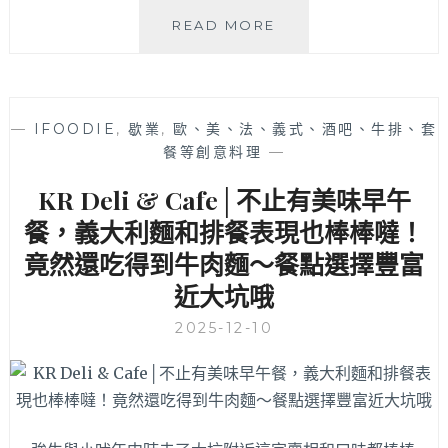
人
READ MORE
家
是
女
生
—
IFOODIE
,
歇業
,
歐、美、法、義式、酒吧、牛排、套
│
餐等創意料理
—
台
式
KR Deli & Cafe│不止有美味早午
復
古
餐，義大利麵和排餐表現也棒棒噠！
文
竟然還吃得到牛肉麵～餐點選擇豐富
青
近大坑哦
風
早
2025-12-10
午
餐，
搭
配
有
嚼