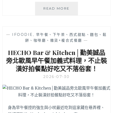
韓
READ MORE
小
鍋
│
外
—
IFOODIE
,
早午餐、下午茶、西式甜點、麵包、鬆
觀
餅、咖啡廳、雜貨+複合式餐廳
—
走
韓
HECHO Bar & Kitchen│勤美誠品
屋
造
旁北歐風早午餐加義式料理，不止裝
型，
潢好拍餐點好吃又不落俗套！
賣
的
2026-07-30
不
是
火
鍋
而
身為早午餐控的強生與小吠最近吃到這家藏在巷弄裡、
是