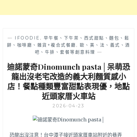
與
菌
菇
炒
蛋
搭
—
IFOODIE
,
早午餐、下午茶、西式甜點、麵包、鬆
配
餅、咖啡廳、雜貨+複合式餐廳
,
歐、美、法、義式、酒
千
吧、牛排、套餐等創意料理
—
層
迪諾蒙奇Dinomunch pasta│呆萌恐
酥
都
龍出沒老宅改造的義大利麵質感小
好
店！餐點種類豐富甜點表現優，地點
吃，
早
近頭家厝火車站
午
餐
2026-04-23
控
快
收
藏！
恐龍出沒注意！台中潭子接近頭家厝車站附近的巷弄