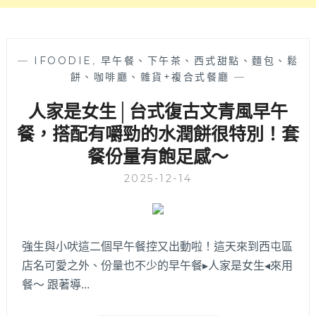
中
心
和
會
—
IFOODIE
,
早午餐、下午茶、西式甜點、麵包、鬆
議
餅、咖啡廳、雜貨+複合式餐廳
—
室
人家是女生│台式復古文青風早午
供
租
餐，搭配有嚼勁的水潤餅很特別！套
借，
餐份量有飽足感～
地
點
2025-12-14
近
洲
際
棒
強生與小吠這二個早午餐控又出動啦！這天來到西屯區
球
場
店名可愛之外、份量也不少的早午餐▸人家是女生◂來用
餐～ 跟著導…