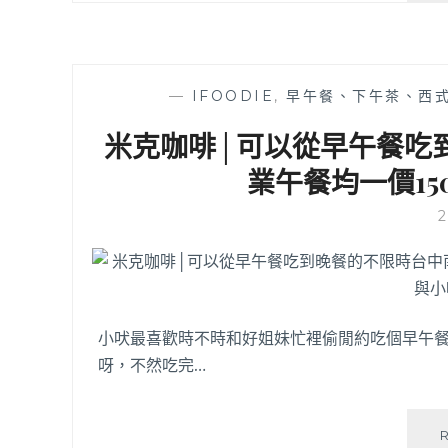
—
IFOODIE
,
早午餐、下午茶、西
米克咖啡│可以從早午餐吃
業午餐均一價1
小吠最喜歡時不時和好姐妹忙裡偷閒約吃個早午
呀，不然吃完…