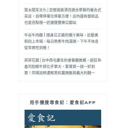
雲太閒茶文化│空間寬敞漂亮適合聚餐的複合式
茶店，自帶停車位停車方便！店內還有藝術品
也是亮點哦～近捷運豐樂公園站
牛谷牛肉麵 | 隱身公正路的爆汁美味，近勤美
和向上市場，每日熬煮牛肉湯頭，下午不休息
從早爽吃到晚！
菲菲花園│台中西屯慶生約會餐廳推薦，超狂16
盎司肋眼牛排比手掌大，套餐買一送一好划
算！同場加映濃郁黑松露燉飯與義大利麵～
用手機搜尋食記：愛食記APP