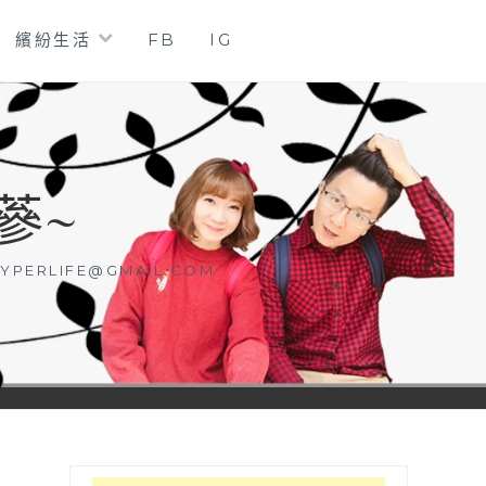
繽紛生活
FB
IG
蔘~
YPERLIFE@GMAIL.COM