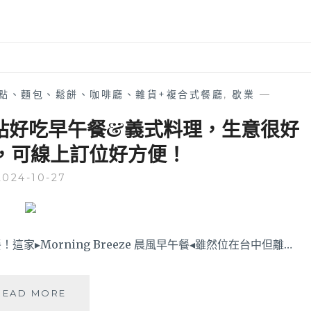
點、麵包、鬆餅、咖啡廳、雜貨+複合式餐廳
,
歇業
—
站好吃早午餐&義式料理，生意很好
，可線上訂位好方便！
2024-10-27
▸Morning Breeze 晨風早午餐◂雖然位在台中但離…
晨
READ MORE
風