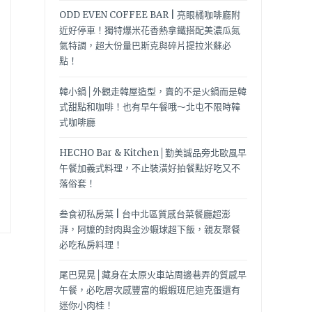
ODD EVEN COFFEE BAR | 亮眼橘咖啡廳附
近好停車！獨特爆米花香熱拿鐵搭配美濃瓜氮
氣特調，超大份量巴斯克與碎片提拉米蘇必
點！
韓小鍋│外觀走韓屋造型，賣的不是火鍋而是韓
式甜點和咖啡！也有早午餐哦～北屯不限時韓
式咖啡廳
HECHO Bar & Kitchen│勤美誠品旁北歐風早
午餐加義式料理，不止裝潢好拍餐點好吃又不
落俗套！
叁食初私房菜 | 台中北區質感台菜餐廳超澎
湃，阿嬤的封肉與金沙蝦球超下飯，親友聚餐
必吃私房料理！
尾巴晃晃│藏身在太原火車站周邊巷弄的質感早
午餐，必吃層次感豐富的蝦蝦班尼迪克蛋還有
迷你小肉桂！