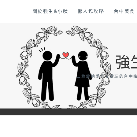
Skip
關於強生&小吠
懶人包攻略
台中美食
to
content
強
二枚愛拍愛吃又愛玩的台中嗨