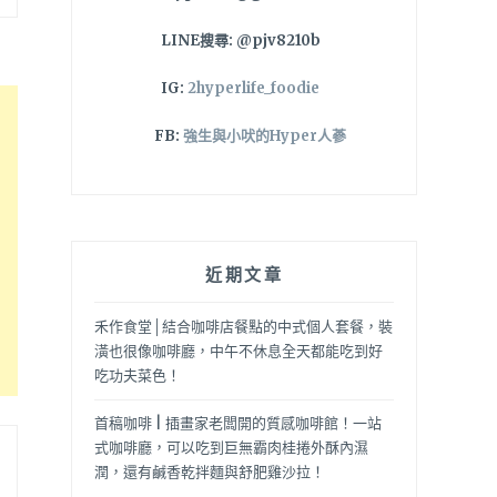
LINE搜尋: @pjv8210b
IG:
2hyperlife_foodie
FB:
強生與小吠的Hyper人蔘
近期文章
禾作食堂│結合咖啡店餐點的中式個人套餐，裝
潢也很像咖啡廳，中午不休息全天都能吃到好
吃功夫菜色！
首稿咖啡 | 插畫家老闆開的質感咖啡館！一站
式咖啡廳，可以吃到巨無霸肉桂捲外酥內濕
潤，還有鹹香乾拌麵與舒肥雞沙拉！