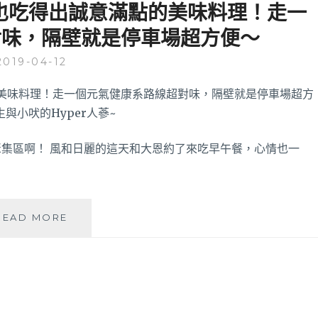
南
也吃得出誠意滿點的美味料理！走一
屯
對味，隔壁就是停車場超方便～
咖
啡
2019-04-12
廳，
商
業
午
餐
均
集區啊！ 風和日麗的這天和大恩約了來吃早午餐，心情也一
一
價
150
元，
光
READ MORE
定
合
食
作
表
用
現
早
很
午
優
餐
喔！