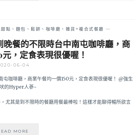
早
午
餐
│
式甜點、麵包、鬆餅、咖啡廳、雜貨+複合式餐廳
—
太
平
到晚餐的不限時台中南屯咖啡廳，商
近
50元，定食表現很優喔！
精
武
2020-06-04
車
站
好
吃
早
午
餐，尤其是到不限時的餐廳用餐最棒啦！這樣才能聊得暢所欲言
餐
&
義
式
米
料
READ MORE