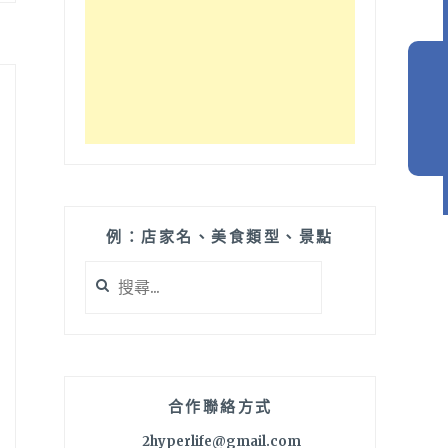
例：店家名、美食類型、景點
搜
尋
關
鍵
字:
合作聯絡方式
2hyperlife@gmail.com