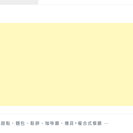
克
理，
咖
生
啡
意
│
很
可
好
以
用
從
餐
早
人
午
潮
餐
不
吃
斷，
到
可
晚
線
餐
上
的
訂
不
位
限
好
時
方
台
便！
式甜點、麵包、鬆餅、咖啡廳、雜貨+複合式餐廳
—
中