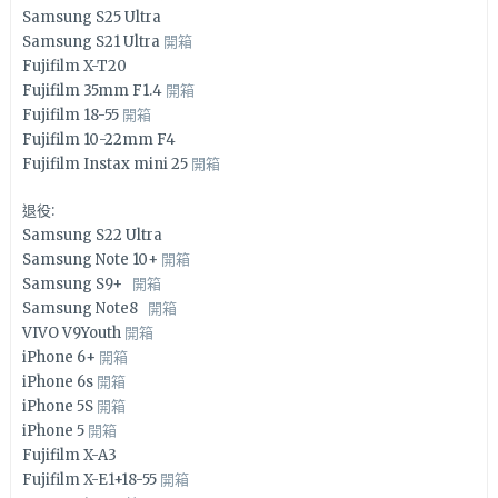
Samsung S25 Ultra
Samsung S21 Ultra
開箱
Fujifilm X-T20
Fujifilm 35mm F1.4
開箱
Fujifilm 18-55
開箱
Fujifilm 10-22mm F4
Fujifilm Instax mini 25
開箱
退役:
Samsung S22 Ultra
Samsung Note 10+
開箱
Samsung S9+
開箱
Samsung Note8
開箱
VIVO V9Youth
開箱
iPhone 6+
開箱
iPhone 6s
開箱
iPhone 5S
開箱
iPhone 5
開箱
Fujifilm X-A3
Fujifilm X-E1+18-55
開箱