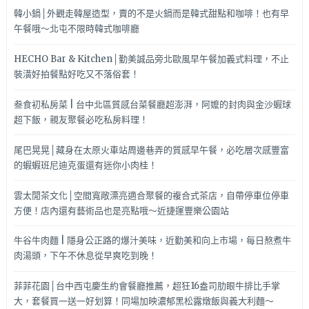
韓小鍋│外觀走韓屋造型，賣的不是火鍋而是韓式甜點和咖啡！也有早
午餐哦～北屯不限時韓式咖啡廳
HECHO Bar & Kitchen│勤美誠品旁北歐風早午餐加義式料理，不止
裝潢好拍餐點好吃又不落俗套！
叁食初私房菜 | 台中北區質感台菜餐廳超澎湃，阿嬤的封肉與金沙蝦球
超下飯，親友聚餐必吃私房料理！
尾巴晃晃│藏身在太原火車站周邊巷弄的質感早午餐，必吃層次感豐富
的蝦蝦班尼迪克蛋還有迷你小肉桂！
雲太閒茶文化│空間寬敞漂亮適合聚餐的複合式茶店，自帶停車位停車
方便！店內還有藝術品也是亮點哦～近捷運豐樂公園站
牛谷牛肉麵 | 隱身公正路的爆汁美味，近勤美和向上市場，每日熬煮牛
肉湯頭，下午不休息從早爽吃到晚！
菲菲花園│台中西屯慶生約會餐廳推薦，超狂16盎司肋眼牛排比手掌
大，套餐買一送一好划算！同場加映濃郁黑松露燉飯與義大利麵～