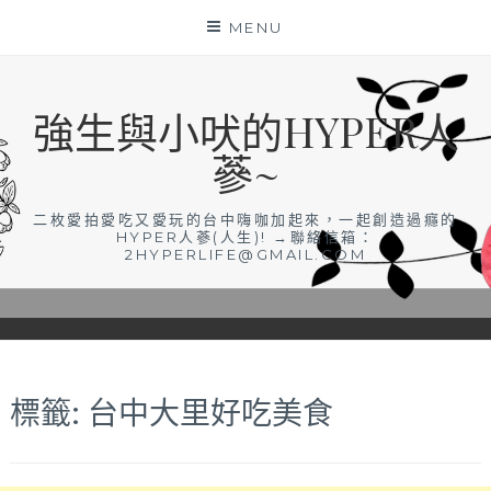
Skip
MENU
to
content
強生與小吠的HYPER人
蔘~
二枚愛拍愛吃又愛玩的台中嗨咖加起來，一起創造過癮的
HYPER人蔘(人生)! →聯絡信箱：
2HYPERLIFE@GMAIL.COM
標籤:
台中大里好吃美食