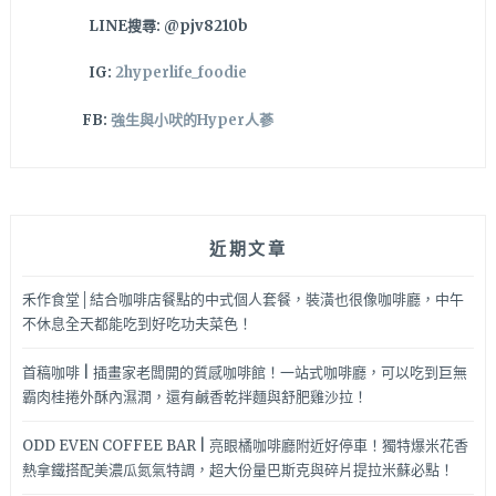
期
LINE搜尋: @pjv8210b
間
還
IG:
2hyperlife_foodie
有
打
FB:
強生與小吠的Hyper人蔘
卡
活
動
哦！
近期文章
禾作食堂│結合咖啡店餐點的中式個人套餐，裝潢也很像咖啡廳，中午
不休息全天都能吃到好吃功夫菜色！
首稿咖啡 | 插畫家老闆開的質感咖啡館！一站式咖啡廳，可以吃到巨無
霸肉桂捲外酥內濕潤，還有鹹香乾拌麵與舒肥雞沙拉！
ODD EVEN COFFEE BAR | 亮眼橘咖啡廳附近好停車！獨特爆米花香
熱拿鐵搭配美濃瓜氮氣特調，超大份量巴斯克與碎片提拉米蘇必點！