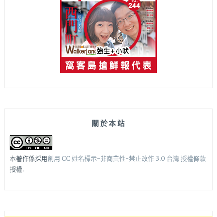
關於本站
本著作係採用
創用 CC 姓名標示-非商業性-禁止改作 3.0 台灣 授權條款
授權.