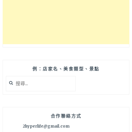
日
本
料
理，
暢
飲
同
時
也
吃
得
例：店家名、美食類型、景點
到
搜
許
尋
多
關
功
鍵
夫
字:
菜，
新
合作聯絡方式
開
2hyperlife@gmail.com
幕