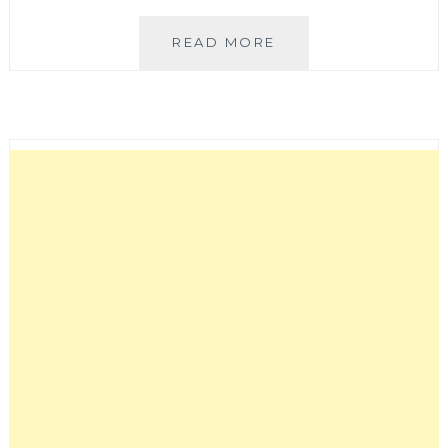
大
READ MORE
里
家
酒
食
所
│
開
到
凌
晨
1
點
的
居
酒
屋
結
合