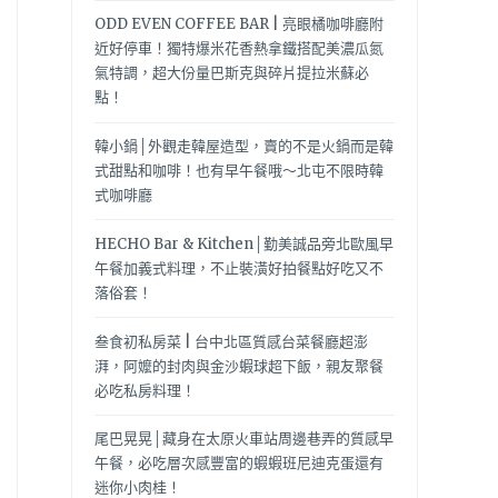
ODD EVEN COFFEE BAR | 亮眼橘咖啡廳附
近好停車！獨特爆米花香熱拿鐵搭配美濃瓜氮
氣特調，超大份量巴斯克與碎片提拉米蘇必
點！
韓小鍋│外觀走韓屋造型，賣的不是火鍋而是韓
式甜點和咖啡！也有早午餐哦～北屯不限時韓
式咖啡廳
HECHO Bar & Kitchen│勤美誠品旁北歐風早
午餐加義式料理，不止裝潢好拍餐點好吃又不
落俗套！
叁食初私房菜 | 台中北區質感台菜餐廳超澎
湃，阿嬤的封肉與金沙蝦球超下飯，親友聚餐
必吃私房料理！
尾巴晃晃│藏身在太原火車站周邊巷弄的質感早
午餐，必吃層次感豐富的蝦蝦班尼迪克蛋還有
迷你小肉桂！