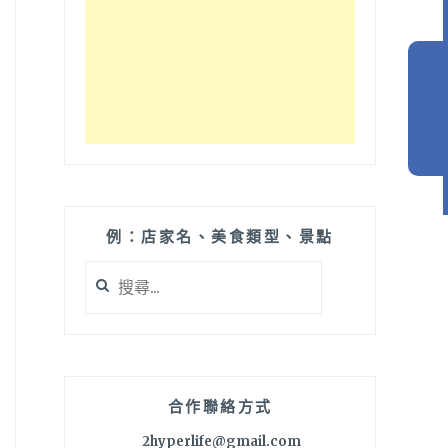
例：店家名、美食類型、景點
搜
尋
關
鍵
字:
合作聯絡方式
2hyperlife@gmail.com