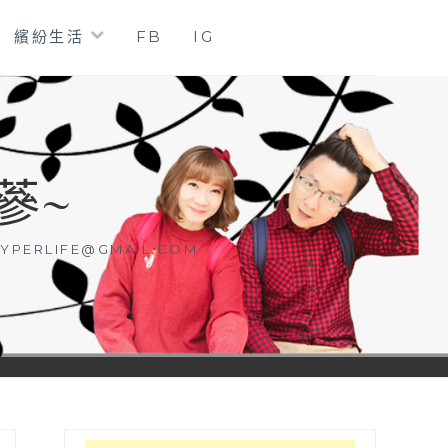
繽紛生活
FB
IG
蔘~
YPERLIFE@GMAIL.COM