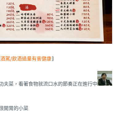
止酒駕/飲酒過量有害健康
]
功夫菜，看著食物就流口水的節奏正在進行中
很開胃的小菜