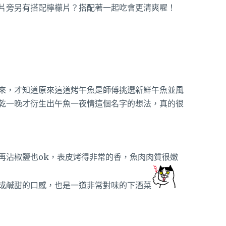
片旁另有搭配檸檬片？搭配著一起吃會更清爽喔！
來，才知道原來這道烤午魚是師傅挑選新鮮午魚並風
乾一晚才衍生出午魚一夜情這個名字的想法，真的很
再沾椒鹽也ok，表皮烤得非常的香，魚肉肉質很嫩
成鹹甜的口感，也是一道非常對味的下酒菜