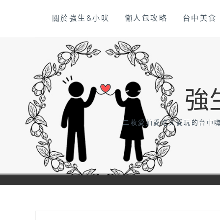
Skip
關於強生&小吠
懶人包攻略
台中美食
to
content
強
二枚愛拍愛吃又愛玩的台中嗨