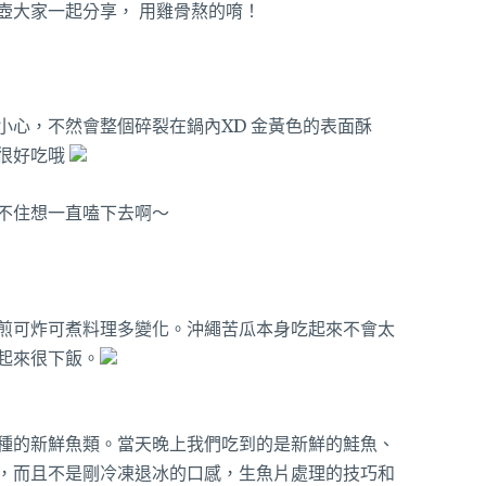
壺大家一起分享， 用雞骨熬的唷！
小心，不然會整個碎裂在鍋內XD 金黃色的表面酥
很好吃哦
不住想一直嗑下去啊～
煎可炸可煮料理多變化。沖繩苦瓜本身吃起來不會太
起來很下飯。
種的新鮮魚類。當天晚上我們吃到的是新鮮的鮭魚、
，而且不是剛冷凍退冰的口感，生魚片處理的技巧和