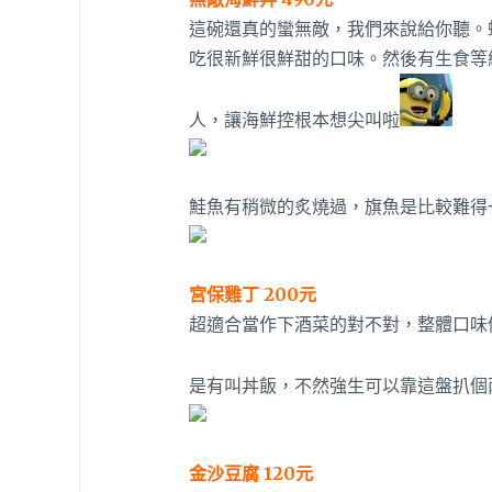
這碗還真的蠻無敵，我們來說給你聽。
吃很新鮮很鮮甜的口味。然後有生食等
人，讓海鮮控根本想尖叫啦
鮭魚有稍微的炙燒過，旗魚是比較難得
宮保雞丁 200元
超適合當作下酒菜的對不對，整體口味
是有叫丼飯，不然強生可以靠這盤扒個
金沙豆腐 120元