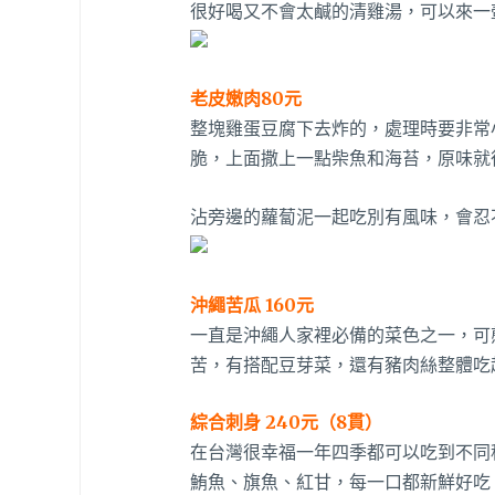
很好喝又不會太鹹的清雞湯，可以來一
老皮嫩肉80元
整塊雞蛋豆腐下去炸的，處理時要非常
脆，上面撒上一點柴魚和海苔，原味就
沾旁邊的蘿蔔泥一起吃別有風味，會忍
沖繩苦瓜 160元
一直是沖繩人家裡必備的菜色之一，可
苦，有搭配豆芽菜，還有豬肉絲整體吃
綜合刺身 240元（8貫）
在台灣很幸福一年四季都可以吃到不同
鮪魚、旗魚、紅甘，每一口都新鮮好吃