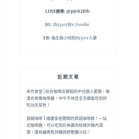
LINE搜尋: @pjv8210b
IG:
2hyperlife_foodie
FB:
強生與小吠的Hyper人蔘
近期文章
禾作食堂│結合咖啡店餐點的中式個人套餐，裝
潢也很像咖啡廳，中午不休息全天都能吃到好
吃功夫菜色！
首稿咖啡 | 插畫家老闆開的質感咖啡館！一站
式咖啡廳，可以吃到巨無霸肉桂捲外酥內濕
潤，還有鹹香乾拌麵與舒肥雞沙拉！