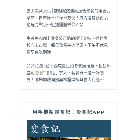
雲太閒茶文化│空間寬敞漂亮適合聚餐的複合式
茶店，自帶停車位停車方便！店內還有藝術品
也是亮點哦～近捷運豐樂公園站
牛谷牛肉麵 | 隱身公正路的爆汁美味，近勤美
和向上市場，每日熬煮牛肉湯頭，下午不休息
從早爽吃到晚！
菲菲花園│台中西屯慶生約會餐廳推薦，超狂16
盎司肋眼牛排比手掌大，套餐買一送一好划
算！同場加映濃郁黑松露燉飯與義大利麵～
用手機搜尋食記：愛食記APP