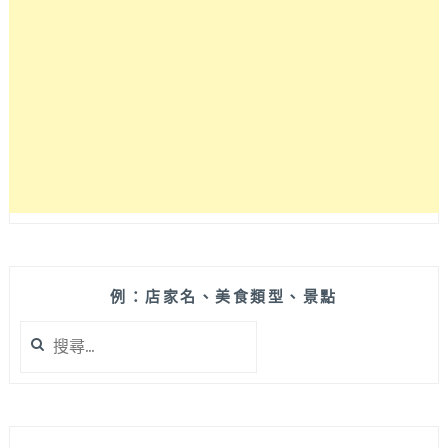
臉
課
程
哪
裡
找？
『三
吉
美
膚
機
構』
台
中
例：店家名、美食類型、景點
中
搜
國
尋
醫
關
店
鍵
忙
字:
裡
偷