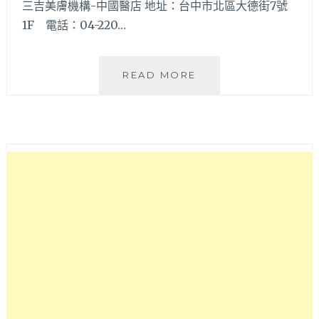
三吉美膚機構-中國醫店 地址：台中市北區大德街7號
1F 電話：04-220…
60
READ MORE
分
以
內
可
完
成
的
身
體
芳
療
按
摩
或
做