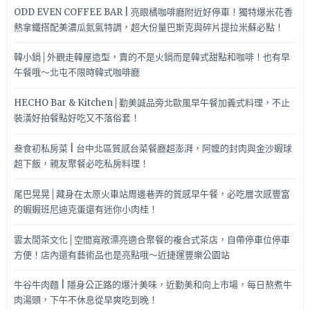
能
ODD EVEN COFFEE BAR | 亮眼橘咖啡廳附近好停車！獨特爆米花香
好
熱拿鐵搭配美濃瓜氮氣特調，超大份量巴斯克與碎片提拉米蘇必點！
好
愛
韓小鍋│外觀走韓屋造型，賣的不是火鍋而是韓式甜點和咖啡！也有早
自
午餐哦～北屯不限時韓式咖啡廳
己!!
HECHO Bar & Kitchen│勤美誠品旁北歐風早午餐加義式料理，不止
裝潢好拍餐點好吃又不落俗套！
叁食初私房菜 | 台中北區質感台菜餐廳超澎湃，阿嬤的封肉與金沙蝦球
超下飯，親友聚餐必吃私房料理！
尾巴晃晃│藏身在太原火車站周邊巷弄的質感早午餐，必吃層次感豐富
的蝦蝦班尼迪克蛋還有迷你小肉桂！
雲太閒茶文化│空間寬敞漂亮適合聚餐的複合式茶店，自帶停車位停車
方便！店內還有藝術品也是亮點哦～近捷運豐樂公園站
牛谷牛肉麵 | 隱身公正路的爆汁美味，近勤美和向上市場，每日熬煮牛
肉湯頭，下午不休息從早爽吃到晚！