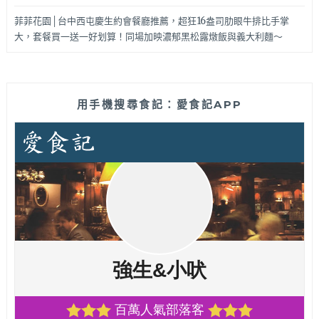
菲菲花園│台中西屯慶生約會餐廳推薦，超狂16盎司肋眼牛排比手掌
大，套餐買一送一好划算！同場加映濃郁黑松露燉飯與義大利麵～
用手機搜尋食記：愛食記APP