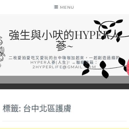
Skip
MENU
to
content
強生與小吠的HYPER人
蔘~
二枚愛拍愛吃又愛玩的台中嗨咖加起來，一起創造過癮的
HYPER人蔘(人生)! →聯絡信箱：
2HYPERLIFE@GMAIL.COM
標籤:
台中北區護膚