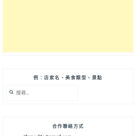
飽
鍋
物，
3
種
高
檔
肉
品
吃
到
爽
例：店家名、美食類型、景點
一
搜
人
尋
只
關
要
鍵
888
字:
元
真
合作聯絡方式
是