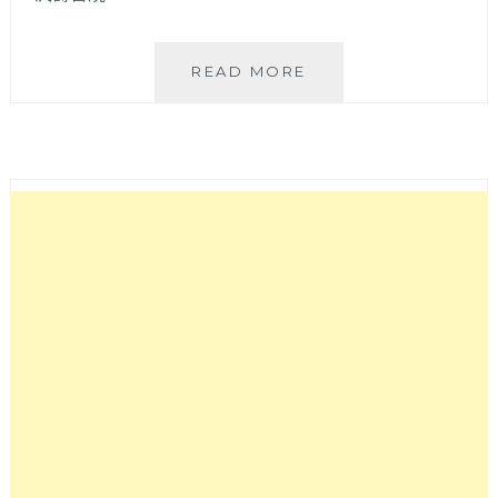
北
READ MORE
澤
壽
喜
燒
│
公
益
路
第
一
間
推
出
和
牛
吃
到