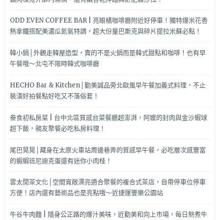
ODD EVEN COFFEE BAR | 亮眼橘咖啡廳附近好停車！獨特爆米花香
熱拿鐵搭配美濃瓜氮氣特調，超大份量巴斯克與碎片提拉米蘇必點！
韓小鍋│外觀走韓屋造型，賣的不是火鍋而是韓式甜點和咖啡！也有早
午餐哦～北屯不限時韓式咖啡廳
HECHO Bar & Kitchen│勤美誠品旁北歐風早午餐加義式料理，不止
裝潢好拍餐點好吃又不落俗套！
叁食初私房菜 | 台中北區質感台菜餐廳超澎湃，阿嬤的封肉與金沙蝦球
超下飯，親友聚餐必吃私房料理！
尾巴晃晃│藏身在太原火車站周邊巷弄的質感早午餐，必吃層次感豐富
的蝦蝦班尼迪克蛋還有迷你小肉桂！
雲太閒茶文化│空間寬敞漂亮適合聚餐的複合式茶店，自帶停車位停車
方便！店內還有藝術品也是亮點哦～近捷運豐樂公園站
牛谷牛肉麵 | 隱身公正路的爆汁美味，近勤美和向上市場，每日熬煮牛