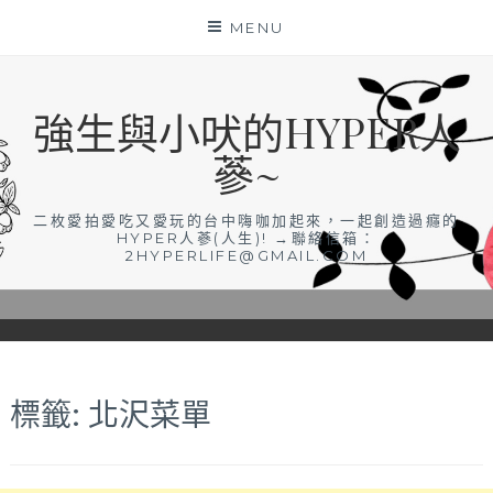
Skip
MENU
to
content
強生與小吠的HYPER人
蔘~
二枚愛拍愛吃又愛玩的台中嗨咖加起來，一起創造過癮的
HYPER人蔘(人生)! →聯絡信箱：
2HYPERLIFE@GMAIL.COM
標籤:
北沢菜單