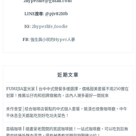
2hyperlife@gmail.com
太
狂
LINE搜尋: @pjv8210b
啦！
IG:
2hyperlife_foodie
FB:
強生與小吠的Hyper人蔘
近期文章
FUMIJIA富米家 | 台中中式簡餐多樣選擇，價格甜美套餐不用250實在
划算！推薦瓜仔肉和招牌燉豬肉，店內人潮多最好一開就來
禾作食堂│結合咖啡店餐點的中式個人套餐，裝潢也很像咖啡廳，中午
不休息全天都能吃到好吃功夫菜色！
首稿咖啡 | 插畫家老闆開的質感咖啡館！一站式咖啡廳，可以吃到巨無
霸肉桂捲外酥內濕潤，還有鹹香乾拌麵與舒肥雞沙拉！