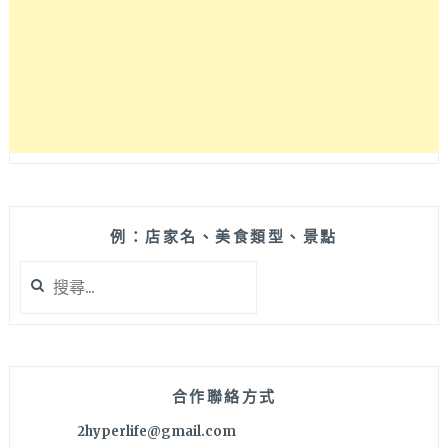
常
料
理，
韓
國
闆
娘
一
人
包
內
例：店家名、美食類型、景點
外
搜
場，
尋
用
關
餐
鍵
要
字:
有
點
合作聯絡方式
耐
2hyperlife@gmail.com
心