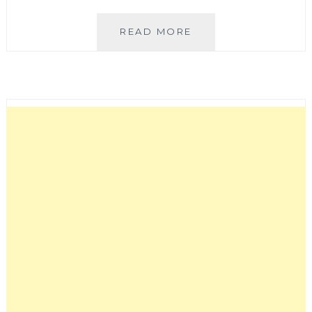
品
READ MORE
川
韓
式
小
吃
│
巷
弄
裡
超
低
調
的
平
價
韓
式
家