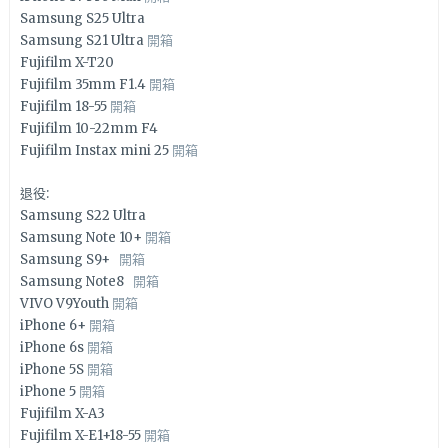
Samsung S25 Ultra
Samsung S21 Ultra
開箱
Fujifilm X-T20
Fujifilm 35mm F1.4
開箱
Fujifilm 18-55
開箱
Fujifilm 10-22mm F4
Fujifilm Instax mini 25
開箱
退役:
Samsung S22 Ultra
Samsung Note 10+
開箱
Samsung S9+
開箱
Samsung Note8
開箱
VIVO V9Youth
開箱
iPhone 6+
開箱
iPhone 6s
開箱
iPhone 5S
開箱
iPhone 5
開箱
Fujifilm X-A3
Fujifilm X-E1+18-55
開箱