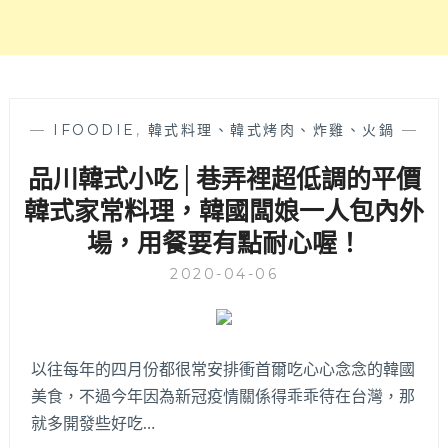
韓
式
家
庭
料
理，
—
IFOODIE
,
韓式料理、韓式烤肉、炸雞、火鍋
—
愛
品川韓式小吃│巷弄裡超低調的平價
吃
韓
韓式家常料理，韓國闆娘一人包內外
式
場，用餐要有點耐心喔！
的
孩
2020-04-06
子
快
來
吃
以往每年的四月份都很常安排衝首爾吃心心念念的韓國
看
看
美食，不過今年因為新冠疫情關係得乖乖待在台灣，那
～
就多開發些好吃…