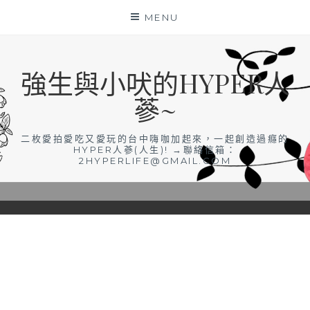
Skip
MENU
to
content
強生與小吠的HYPER人
蔘~
二枚愛拍愛吃又愛玩的台中嗨咖加起來，一起創造過癮的
HYPER人蔘(人生)! →聯絡信箱：
2HYPERLIFE@GMAIL.COM