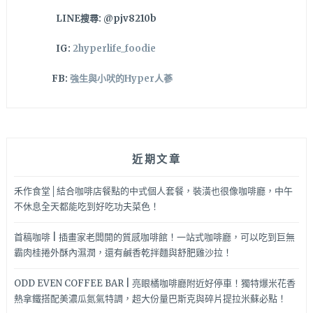
喔！
LINE搜尋: @pjv8210b
IG:
2hyperlife_foodie
FB:
強生與小吠的Hyper人蔘
近期文章
禾作食堂│結合咖啡店餐點的中式個人套餐，裝潢也很像咖啡廳，中午
不休息全天都能吃到好吃功夫菜色！
首稿咖啡 | 插畫家老闆開的質感咖啡館！一站式咖啡廳，可以吃到巨無
霸肉桂捲外酥內濕潤，還有鹹香乾拌麵與舒肥雞沙拉！
ODD EVEN COFFEE BAR | 亮眼橘咖啡廳附近好停車！獨特爆米花香
熱拿鐵搭配美濃瓜氮氣特調，超大份量巴斯克與碎片提拉米蘇必點！