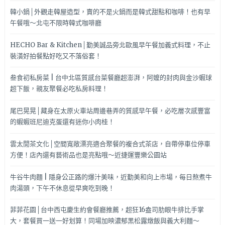
韓小鍋│外觀走韓屋造型，賣的不是火鍋而是韓式甜點和咖啡！也有早
午餐哦～北屯不限時韓式咖啡廳
HECHO Bar & Kitchen│勤美誠品旁北歐風早午餐加義式料理，不止
裝潢好拍餐點好吃又不落俗套！
叁食初私房菜 | 台中北區質感台菜餐廳超澎湃，阿嬤的封肉與金沙蝦球
超下飯，親友聚餐必吃私房料理！
尾巴晃晃│藏身在太原火車站周邊巷弄的質感早午餐，必吃層次感豐富
的蝦蝦班尼迪克蛋還有迷你小肉桂！
雲太閒茶文化│空間寬敞漂亮適合聚餐的複合式茶店，自帶停車位停車
方便！店內還有藝術品也是亮點哦～近捷運豐樂公園站
牛谷牛肉麵 | 隱身公正路的爆汁美味，近勤美和向上市場，每日熬煮牛
肉湯頭，下午不休息從早爽吃到晚！
菲菲花園│台中西屯慶生約會餐廳推薦，超狂16盎司肋眼牛排比手掌
大，套餐買一送一好划算！同場加映濃郁黑松露燉飯與義大利麵～